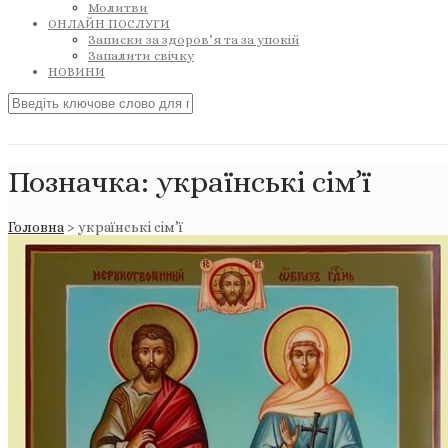
Молитви
ОНЛАЙН ПОСЛУГИ
Записки за здоров’я та за упокій
Запалити свічку
НОВИНИ
Позначка:
українські сім’ї
Головна
>
українські сім’ї