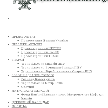
ПРЕДСТОЯТЕЛЬ
Православна Церква України
ПРАВЛЯЧІ АРХІЄРЕЇ
Преосвященний НЕСТОР
Преосвященний ПАВЛО
Преосвященний ТИХОН
ЄПАРХІЇ
Тернопільська Єпархія ПЦУ
Тернопільсько-Бучацька Єпархія ПЦУ
Тернопільсько-Теребовлянська Єпархія ПЦУ
СОБОР РІЗДВА ХРИСТОВОГО
Розклад Богослужінь
Тернопільська Матір Божа
Святині
МИТРОПОЛИТ МЕФОДІЙ
Фонд Пам’яті Блаженнішого Митрополита Мефодія
Історія
ЦЕРКОВНИЙ КАЛЕНДАР
МОЛИТВА