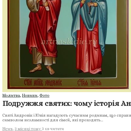
Молитва
,
Новини
,
Фото
Подружжя святих: чому історія Ан
Святі Андронік і Юнія нагадують сучасним родинам, що справжня
символом незламності для сімей, які проходять…
News
,
3 місяці тому
3 хв
читати