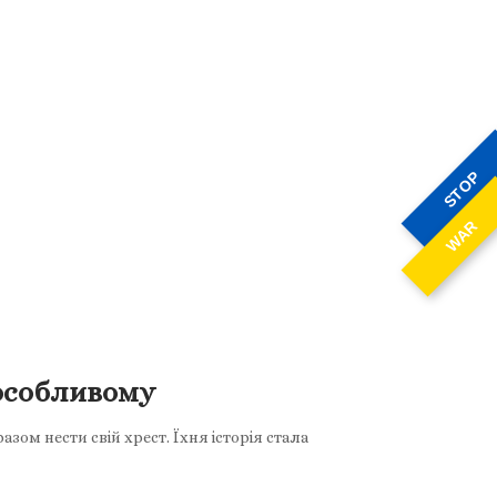
STOP
WAR
-особливому
зом нести свій хрест. Їхня історія стала