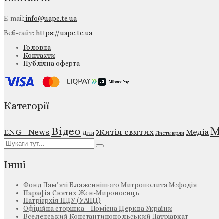
E-mail:
info@uapc.te.ua
Веб-сайт:
https://uapc.te.ua
Головна
Контакти
Публічна оферта
Категорії
М
Відео
ENG - News
Житія святих
Медіа
Діти
Листи вірян
Інші
Фонд Пам’яті Блаженнішого Митрополита Мефодія
Парафія Святих Жон-Мироносиць
Патріархія ПЦУ (УАПЦ)
Офіційна сторінка – Помісна Церква України
Вселенський Константинопольський Патріархат