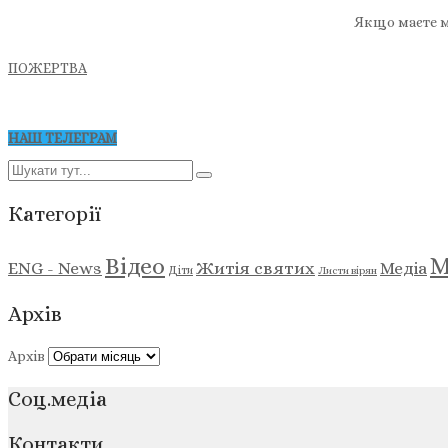
Якщо маєте м
ПОЖЕРТВА
НАШ ТЕЛЕГРАМ
Категорії
М
Відео
ENG - News
Житія святих
Медіа
Діти
Листи вірян
Архів
Архів
Соц.медіа
Контакти