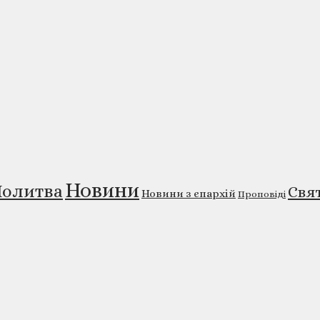
Новини
олитва
Свя
Новини з єпархій
Проповіді