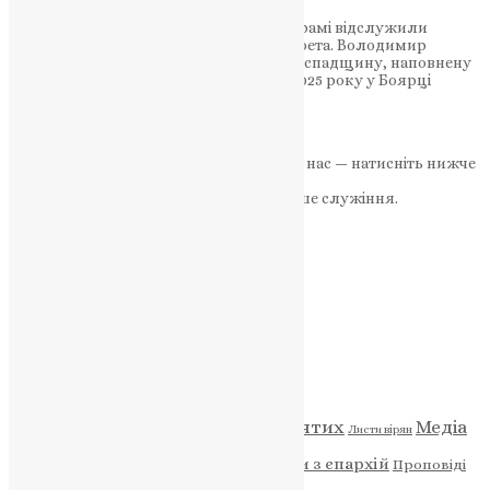
У Свято-Архангело-Михайлівському храмі відслужили
панахиду до 100-річчя від дня смерті поета. Володимир
Самійленко залишив Україні поетичну спадщину, наповнену
любов’ю, вірою та гідністю 12 серпня 2025 року у Боярці
відбулися урочисто-молитовні…
News
,
12 місяців тому
2 хв
читати
Якщо маєте можливість, підтримайте нас — натисніть нижче
«Пожертва».
Ваша допомога зміцнює наше служіння.
ПОЖЕРТВА
НАШ ТЕЛЕГРАМ
Категорії
Відео
ENG - News
Житія святих
Медіа
Діти
Листи вірян
Новини
Молитва
Новини з єпархій
Проповіді