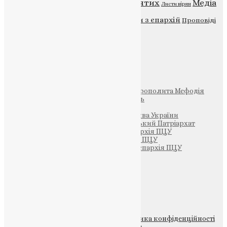
Відео
ENG - News
Житія святих
Медіа
Діти
Листи вірян
Новини
Молитва
Новини з єпархій
Проповіді
Фото
Свята
Інші
Фонд Пам’яті Блаженнішого Митрополита Мефодія
Парафія Святих Жон-Мироносиць
Патріархія ПЦУ (УАПЦ)
Офіційна сторінка – Помісна Церква України
Вселенський Константинопольський Патріархат
Тернопільсько-Кременецька єпархія ПЦУ
Тернопільсько-Бучацька єпархія ПЦУ
Тернопільсько-Теребовлянська єпархія ПЦУ
Щедрик – Церковна Лавка
ПОЖЕРТВА
НАШ ТЕЛЕГРАМ
© 2015-2026 Всі права захищені.
Політика конфіденційності
файлів та Cookie