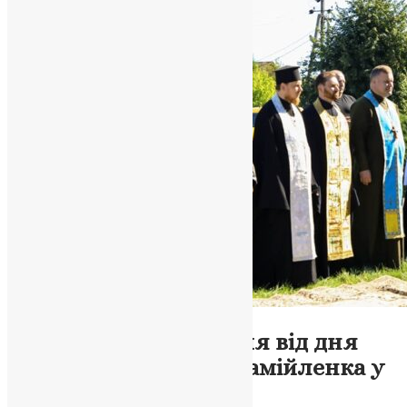
Новини
,
Фото
Вшанування 100-річчя від дня
смерті Володимира Самійленка у
Боярці