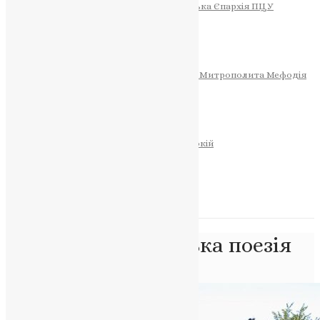
Тернопільсько-Теребовлянська Єпархія ПЦУ
СОБОР РІЗДВА ХРИСТОВОГО
Розклад Богослужінь
Тернопільська Матір Божа
Святині
МИТРОПОЛИТ МЕФОДІЙ
Фонд Пам’яті Блаженнішого Митрополита Мефодія
Історія
ЦЕРКОВНИЙ КАЛЕНДАР
МОЛИТВА
Молитви
ОНЛАЙН ПОСЛУГИ
Записки за здоров’я та за упокій
Запалити свічку
НОВИНИ
Позначка:
українська поезія
Головна
>
українська поезія