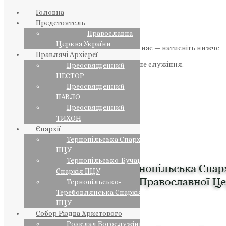
Головна
Предстоятель
Православна
Церква України
Якщо маєте можливість, підтримайте нас — натисніть нижче
Правлячі Архієреї
«Пожертва».
Ваша допомога зміцнює наше служіння.
Преосвященний
НЕСТОР
ПОЖЕРТВА
Преосвященний
ПАВЛО
НАШ ТЕЛЕГРАМ
Преосвященний
ТИХОН
Єпархії
Тернопільська Єпархія
ПЦУ
Тернопільсько-Бучацька
Єпархія ПЦУ
Тернопільсько-
Теребовлянська Єпархія
ПЦУ
Собор Різдва Христового
Розклад Богослужінь