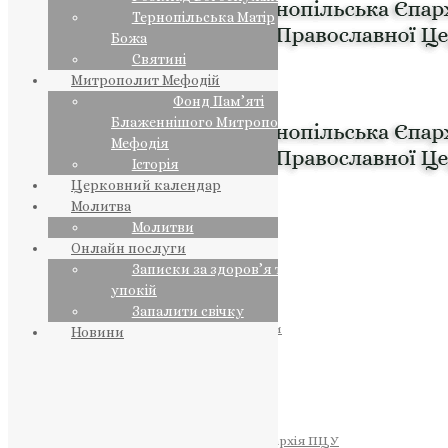
Тернопільська Матір
Божа
Святині
Митрополит Мефодій
Фонд Пам’яті
Блаженнішого Митрополита
Мефодія
Історія
Церковний календар
Молитва
Молитви
Онлайн послуги
Записки за здоров’я та за
упокій
Запалити свічку
ПРЕДСТОЯТЕЛЬ
Православна Церква України
Новини
ПРАВЛЯЧІ АРХІЄРЕЇ
Преосвященний НЕСТОР
Преосвященний ПАВЛО
Преосвященний ТИХОН
ЄПАРХІЇ
Тернопільська Єпархія ПЦУ
Тернопільсько-Бучацька Єпархія ПЦУ