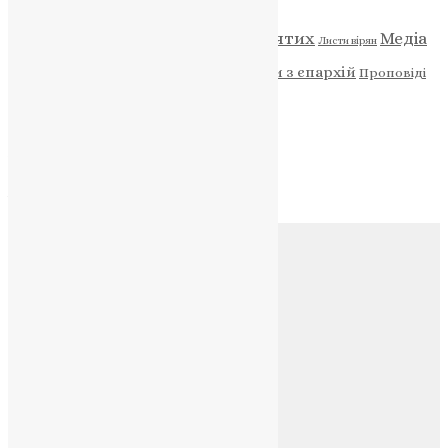
Відео
ENG - News
Житія святих
Медіа
Діти
Листи вірян
Новини
Молитва
Новини з єпархій
Проповіді
Фото
Свята
Архів
Архів
Соц.медіа
Контакти
E-mail:
info@uapc.te.ua
Веб-сайт:
https://uapc.te.ua
Головна
Контакти
Публічна оферта