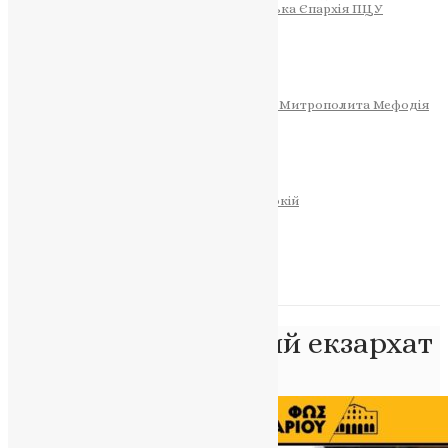
Тернопільсько-Теребовлянська Єпархія ПЦУ
СОБОР РІЗДВА ХРИСТОВОГО
Розклад Богослужінь
Тернопільська Матір Божа
Святині
МИТРОПОЛИТ МЕФОДІЙ
Фонд Пам’яті Блаженнішого Митрополита Мефодія
Історія
ЦЕРКОВНИЙ КАЛЕНДАР
МОЛИТВА
Молитви
ОНЛАЙН ПОСЛУГИ
Записки за здоров’я та за упокій
Запалити свічку
НОВИНИ
Позначка:
Угорський екзархат
Головна
>
Угорський екзархат