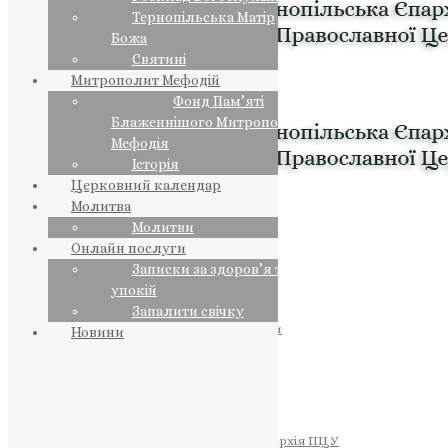
Тернопільська Матір
Божа
Святині
Митрополит Мефодій
Фонд Пам’яті
Блаженнішого Митрополита
Мефодія
Історія
Церковний календар
Молитва
Молитви
Онлайн послуги
Записки за здоров’я та за
упокій
Запалити свічку
ПРЕДСТОЯТЕЛЬ
Православна Церква України
Новини
ПРАВЛЯЧІ АРХІЄРЕЇ
Преосвященний НЕСТОР
Преосвященний ПАВЛО
Преосвященний ТИХОН
ЄПАРХІЇ
Тернопільська Єпархія ПЦУ
Тернопільсько-Бучацька Єпархія ПЦУ