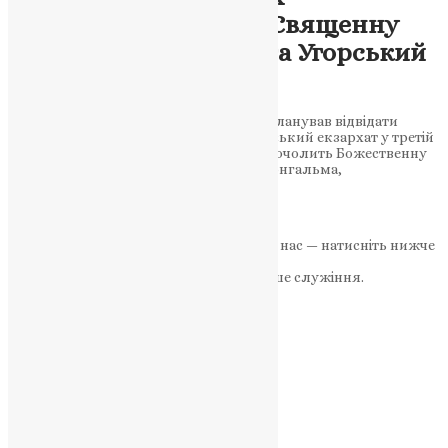
Варфоломій відвідає Священну
Митрополію Австрії та Угорський
екзархат у вересні.
Вселенський патріарх Варфоломій запланував відвідати
Священну Митрополію Австрії та Угорський екзархат у третій
декаді вересня 2023 року. У цей час він очолить Божественну
Літургію в історичному монастирі Панонгальма,
розташованому в…
News
,
3 роки тому
1 хв
читати
Якщо маєте можливість, підтримайте нас — натисніть нижче
«Пожертва».
Ваша допомога зміцнює наше служіння.
ПОЖЕРТВА
НАШ ТЕЛЕГРАМ
Категорії