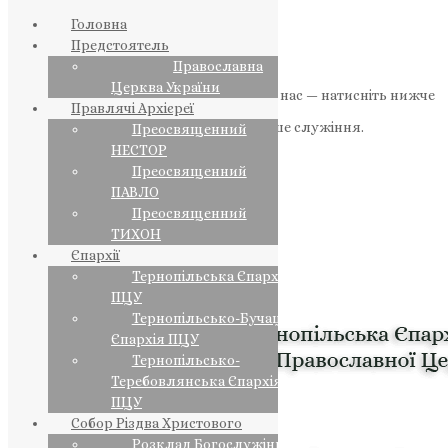
Головна
Предстоятель
Православна
Церква України
Якщо маєте можливість, підтримайте нас — натисніть нижче
Правлячі Архієреї
«Пожертва».
Ваша допомога зміцнює наше служіння.
Преосвященний
НЕСТОР
ПОЖЕРТВА
Преосвященний
ПАВЛО
НАШ ТЕЛЕГРАМ
Преосвященний
ТИХОН
Єпархії
Тернопільська Єпархія
ПЦУ
Тернопільсько-Бучацька
Єпархія ПЦУ
Тернопільсько-
Теребовлянська Єпархія
ПЦУ
Собор Різдва Христового
Розклад Богослужінь