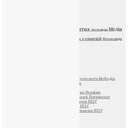
Категорії
Відео
ENG - News
Житія святих
Медіа
Діти
Листи вірян
Новини
Молитва
Новини з єпархій
Проповіді
Фото
Свята
Інші
Фонд Пам’яті Блаженнішого Митрополита Мефодія
Парафія Святих Жон-Мироносиць
Патріархія ПЦУ (УАПЦ)
Офіційна сторінка – Помісна Церква України
Вселенський Константинопольський Патріархат
Тернопільсько-Кременецька єпархія ПЦУ
Тернопільсько-Бучацька єпархія ПЦУ
Тернопільсько-Теребовлянська єпархія ПЦУ
Щедрик – Церковна Лавка
ПОЖЕРТВА