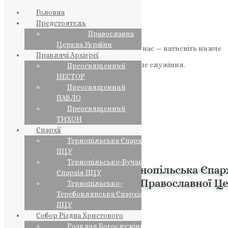
Головна
Предстоятель
Православна
Церква України
Якщо маєте можливість, підтримайте нас — натисніть нижче
Правлячі Архієреї
«Пожертва».
Ваша допомога зміцнює наше служіння.
Преосвященний
НЕСТОР
ПОЖЕРТВА
Преосвященний
ПАВЛО
НАШ ТЕЛЕГРАМ
Преосвященний
ТИХОН
Єпархії
Тернопільська Єпархія
ПЦУ
Тернопільсько-Бучацька
Єпархія ПЦУ
Тернопільсько-
Теребовлянська Єпархія
ПЦУ
Собор Різдва Христового
Розклад Богослужінь