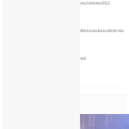
Тернопільсько-Теребовлянська Єпархія ПЦУ
СОБОР РІЗДВА ХРИСТОВОГО
Розклад Богослужінь
Тернопільська Матір Божа
Святині
МИТРОПОЛИТ МЕФОДІЙ
Фонд Пам’яті Блаженнішого Митрополита Мефодія
Історія
ЦЕРКОВНИЙ КАЛЕНДАР
МОЛИТВА
Молитви
ОНЛАЙН ПОСЛУГИ
Записки за здоров’я та за упокій
Запалити свічку
НОВИНИ
Позначка:
UCCRO
Головна
>
UCCRO