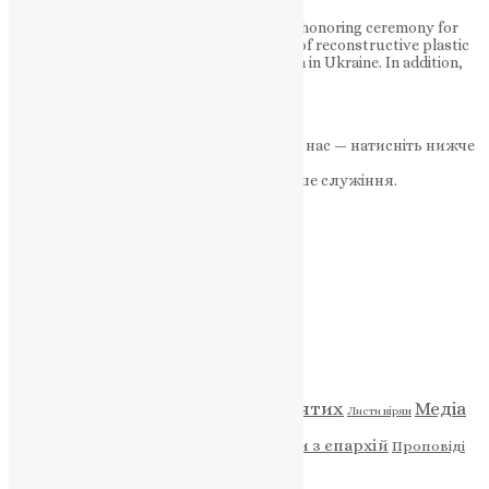
Ukrainian religious figures took part in an honoring ceremony for
American doctors who conducted dozens of reconstructive plastic
surgeries for victims of Russian aggression in Ukraine. In addition,
gratitude awards…
News
,
3 роки тому
3 хв
читати
Якщо маєте можливість, підтримайте нас — натисніть нижче
«Пожертва».
Ваша допомога зміцнює наше служіння.
ПОЖЕРТВА
НАШ ТЕЛЕГРАМ
Категорії
Відео
ENG - News
Житія святих
Медіа
Діти
Листи вірян
Новини
Молитва
Новини з єпархій
Проповіді
Фото
Свята