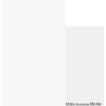
Архів
Архів
Соц.медіа
Контакти
E-mail:
info@uapc.te.ua
Веб-сайт:
https://uapc.te.ua
Головна
Контакти
Публічна оферта
Категорії
Відео
ENG - News
Житія святих
Медіа
Діти
Листи вірян