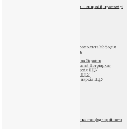
Новини
Молитва
Новини з єпархій
Проповіді
Фото
Свята
Інші
Фонд Пам’яті Блаженнішого Митрополита Мефодія
Парафія Святих Жон-Мироносиць
Патріархія ПЦУ (УАПЦ)
Офіційна сторінка – Помісна Церква України
Вселенський Константинопольський Патріархат
Тернопільсько-Кременецька єпархія ПЦУ
Тернопільсько-Бучацька єпархія ПЦУ
Тернопільсько-Теребовлянська єпархія ПЦУ
Щедрик – Церковна Лавка
ПОЖЕРТВА
НАШ ТЕЛЕГРАМ
© 2015-2026 Всі права захищені.
Політика конфіденційності
файлів та Cookie