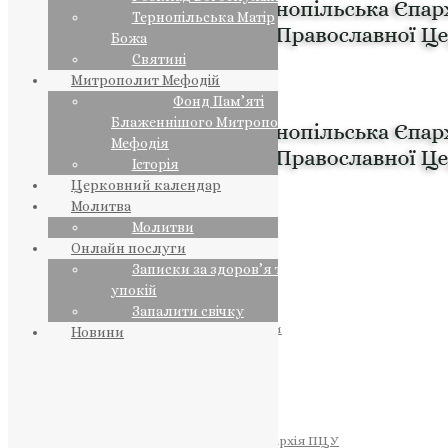
Тернопільська Матір
Божа
Святині
Митрополит Мефодій
Фонд Пам’яті
Блаженнішого Митрополита
Мефодія
Історія
Церковний календар
Молитва
Молитви
Онлайн послуги
Записки за здоров’я та за
упокій
Запалити свічку
ПРЕДСТОЯТЕЛЬ
Православна Церква України
Новини
ПРАВЛЯЧІ АРХІЄРЕЇ
Преосвященний НЕСТОР
Преосвященний ПАВЛО
Преосвященний ТИХОН
ЄПАРХІЇ
Тернопільська Єпархія ПЦУ
Тернопільсько-Бучацька Єпархія ПЦУ