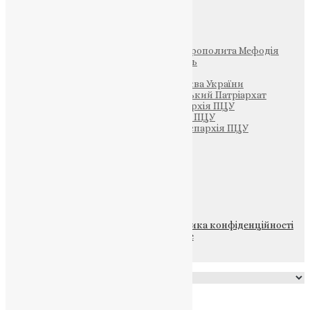
Інші
Фонд Пам’яті Блаженнішого Митрополита Мефодія
Парафія Святих Жон-Мироносиць
Патріархія ПЦУ (УАПЦ)
Офіційна сторінка – Помісна Церква України
Вселенський Константинопольський Патріархат
Тернопільсько-Кременецька єпархія ПЦУ
Тернопільсько-Бучацька єпархія ПЦУ
Тернопільсько-Теребовлянська єпархія ПЦУ
Щедрик – Церковна Лавка
ПОЖЕРТВА
НАШ ТЕЛЕГРАМ
© 2015-2026 Всі права захищені.
Політика конфіденційності
файлів та Cookie
Powered by
Translate