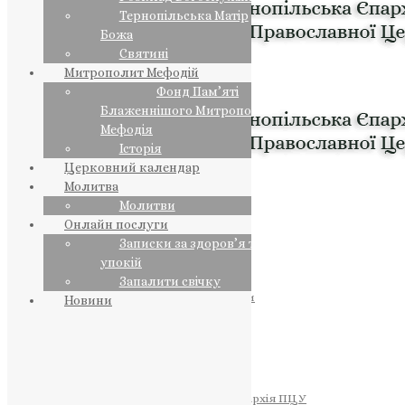
Тернопільська Матір
Божа
Святині
Митрополит Мефодій
Фонд Пам’яті
Блаженнішого Митрополита
Мефодія
Історія
Церковний календар
Молитва
Молитви
Онлайн послуги
Записки за здоров’я та за
упокій
Запалити свічку
ПРЕДСТОЯТЕЛЬ
Православна Церква України
Новини
ПРАВЛЯЧІ АРХІЄРЕЇ
Преосвященний НЕСТОР
Преосвященний ПАВЛО
Преосвященний ТИХОН
ЄПАРХІЇ
Тернопільська Єпархія ПЦУ
Тернопільсько-Бучацька Єпархія ПЦУ