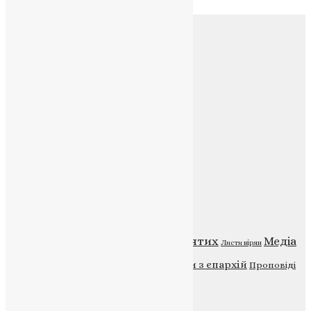
Соц.медіа
Контакти
E-mail:
info@uapc.te.ua
Веб-сайт:
https://uapc.te.ua
Головна
Контакти
Публічна оферта
Категорії
Відео
ENG - News
Житія святих
Медіа
Діти
Листи вірян
Новини
Молитва
Новини з єпархій
Проповіді
Фото
Свята