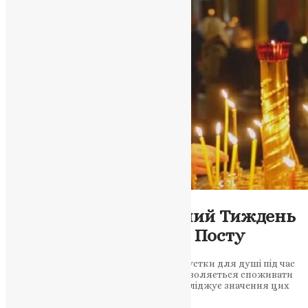
Молитва
,
Фото
Загальниця: Церковний Тиждень
Радості та Спокою без Посту
Церква відзначає тижні радості та відпустки для душі під час
загальниці – періоду, коли вірним дозволяється споживати
м’ясо та молочні продукти. Стаття досліджує значення цих
тижнів у церковному календарі та…