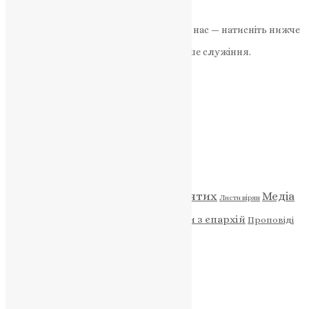
News
,
2 роки тому
2 хв
читати
Якщо маєте можливість, підтримайте нас — натисніть нижче
«Пожертва».
Ваша допомога зміцнює наше служіння.
ПОЖЕРТВА
НАШ ТЕЛЕГРАМ
Категорії
Відео
ENG - News
Житія святих
Медіа
Діти
Листи вірян
Новини
Молитва
Новини з єпархій
Проповіді
Фото
Свята
Архів
Архів