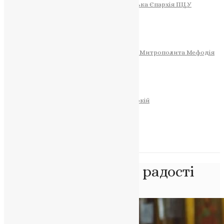
Тернопільсько-Теребовлянська Єпархія ПЦУ
СОБОР РІЗДВА ХРИСТОВОГО
Розклад Богослужінь
Тернопільська Матір Божа
Святині
МИТРОПОЛИТ МЕФОДІЙ
Фонд Пам’яті Блаженнішого Митрополита Мефодія
Історія
ЦЕРКОВНИЙ КАЛЕНДАР
МОЛИТВА
Молитви
ОНЛАЙН ПОСЛУГИ
Записки за здоров’я та за упокій
Запалити свічку
НОВИНИ
Позначка:
тиждень радості
Головна
>
тиждень радості