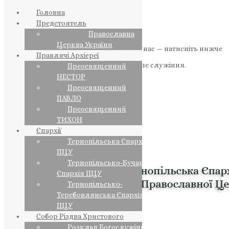
Головна
Предстоятель
Православна
Церква України
Якщо маєте можливість, підтримайте нас — натисніть нижче
Правлячі Архієреї
«Пожертва».
Ваша допомога зміцнює наше служіння.
Преосвященний
НЕСТОР
ПОЖЕРТВА
Преосвященний
ПАВЛО
НАШ ТЕЛЕГРАМ
Преосвященний
ТИХОН
Єпархії
Тернопільська Єпархія
ПЦУ
Тернопільсько-Бучацька
Єпархія ПЦУ
Тернопільсько-
Теребовлянська Єпархія
ПЦУ
Собор Різдва Христового
Розклад Богослужінь