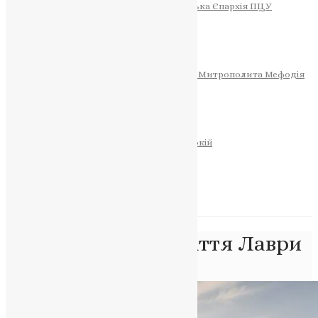
Тернопільсько-Теребовлянська Єпархія ПЦУ
СОБОР РІЗДВА ХРИСТОВОГО
Розклад Богослужінь
Тернопільська Матір Божа
Святині
МИТРОПОЛИТ МЕФОДІЙ
Фонд Пам’яті Блаженнішого Митрополита Мефодія
Історія
ЦЕРКОВНИЙ КАЛЕНДАР
МОЛИТВА
Молитви
ОНЛАЙН ПОСЛУГИ
Записки за здоров’я та за упокій
Запалити свічку
НОВИНИ
Позначка:
тисячоліття Лаври
Головна
>
тисячоліття Лаври