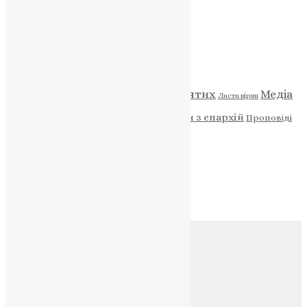
НАШ ТЕЛЕГРАМ
Категорії
Відео
ENG - News
Житія святих
Медіа
Діти
Листи вірян
Новини
Молитва
Новини з єпархій
Проповіді
Фото
Свята
Архів
Архів
Соц.медіа
Контакти
E-mail:
info@uapc.te.ua