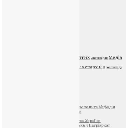
Веб-сайт:
https://uapc.te.ua
Головна
Контакти
Публічна оферта
Категорії
Відео
ENG - News
Житія святих
Медіа
Діти
Листи вірян
Новини
Молитва
Новини з єпархій
Проповіді
Фото
Свята
Інші
Фонд Пам’яті Блаженнішого Митрополита Мефодія
Парафія Святих Жон-Мироносиць
Патріархія ПЦУ (УАПЦ)
Офіційна сторінка – Помісна Церква України
Вселенський Константинопольський Патріархат