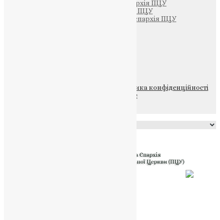
Тернопільсько-Кременецька єпархія ПЦУ
Тернопільсько-Бучацька єпархія ПЦУ
Тернопільсько-Теребовлянська єпархія ПЦУ
Щедрик – Церковна Лавка
ПОЖЕРТВА
НАШ ТЕЛЕГРАМ
© 2015-2026 Всі права захищені.
Політика конфіденційності
файлів та Cookie
Powered by
Translate