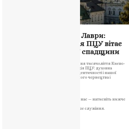
Новини
,
Фото
Указ про тисячоліття Лаври:
Тернопільська єпархія ПЦУ вітає
збереження духовної спадщини
Президент підписав указ про відзначення тисячоліття Києво-
Печерської лаври. Тернопільська єпархія ПЦУ: духовна
спадщина України — це основа нашої ідентичності і нашої
молитви. Лавра — колиска православного чернецтва і
духовного життя…
News
,
1 місяць тому
2 хв
читати
Якщо маєте можливість, підтримайте нас — натисніть нижче
«Пожертва».
Ваша допомога зміцнює наше служіння.
ПОЖЕРТВА