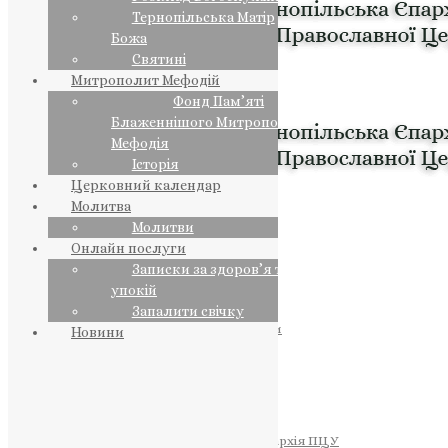
Тернопільська Матір
Божа
Святині
Митрополит Мефодій
Фонд Пам’яті
Блаженнішого Митрополита
Мефодія
Історія
Церковний календар
Молитва
Молитви
Онлайн послуги
Записки за здоров’я та за
упокій
Запалити свічку
ПРЕДСТОЯТЕЛЬ
Православна Церква України
Новини
ПРАВЛЯЧІ АРХІЄРЕЇ
Преосвященний НЕСТОР
Преосвященний ПАВЛО
Преосвященний ТИХОН
ЄПАРХІЇ
Тернопільська Єпархія ПЦУ
Тернопільсько-Бучацька Єпархія ПЦУ