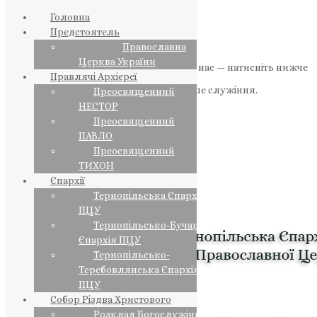
Головна
Предстоятель
Православна
Церква України
Якщо маєте можливість, підтримайте нас — натисніть нижче
Правлячі Архієреї
«Пожертва».
Ваша допомога зміцнює наше служіння.
Преосвященний
НЕСТОР
ПОЖЕРТВА
Преосвященний
ПАВЛО
НАШ ТЕЛЕГРАМ
Преосвященний
ТИХОН
Єпархії
Тернопільська Єпархія
ПЦУ
Тернопільсько-Бучацька
Єпархія ПЦУ
Тернопільсько-
Теребовлянська Єпархія
ПЦУ
Собор Різдва Христового
Розклад Богослужінь