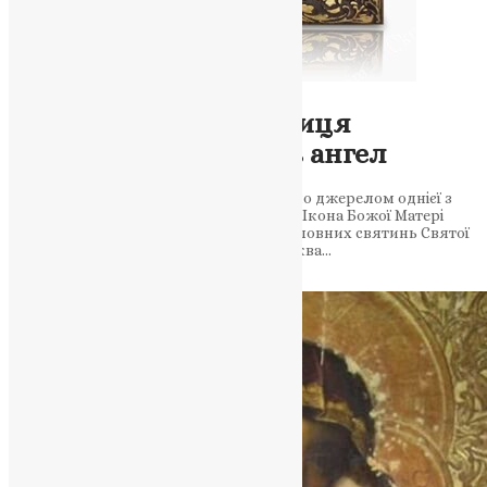
Молитва
,
Новини
,
Фото
«Аксіон Естін»: таємниця
молитви, яку записав ангел
11 червня Церква згадує диво, яке стало джерелом однієї з
найвідоміших богородичних молитов. Ікона Божої Матері
«Достойно є» залишається однією з головних святинь Святої
Гори Афон 11 червня Православна Церква…
News
,
2 місяці тому
3 хв
читати