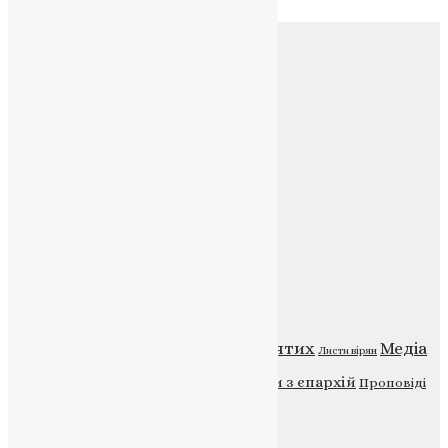
Соц.медіа
Контакти
E-mail:
info@uapc.te.ua
Веб-сайт:
https://uapc.te.ua
Головна
Контакти
Публічна оферта
Категорії
Відео
ENG - News
Житія святих
Медіа
Діти
Листи вірян
Новини
Молитва
Новини з єпархій
Проповіді
Фото
Свята