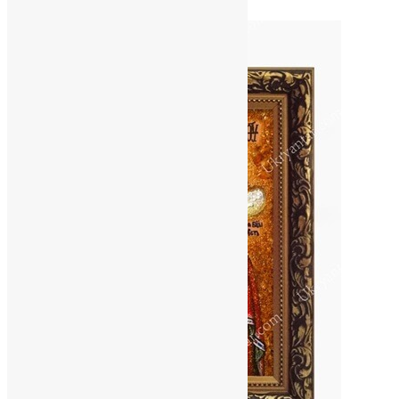
News
,
2 місяці тому
3 хв
читати