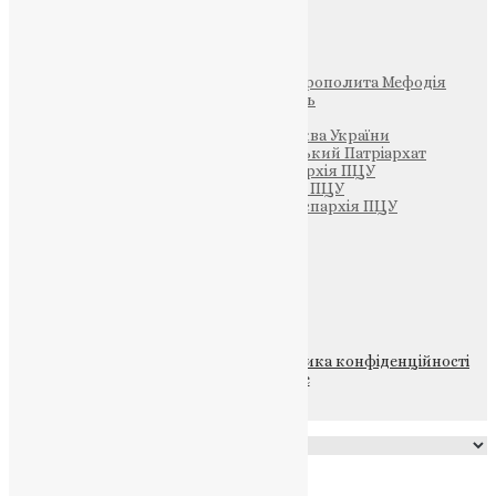
Інші
Фонд Пам’яті Блаженнішого Митрополита Мефодія
Парафія Святих Жон-Мироносиць
Патріархія ПЦУ (УАПЦ)
Офіційна сторінка – Помісна Церква України
Вселенський Константинопольський Патріархат
Тернопільсько-Кременецька єпархія ПЦУ
Тернопільсько-Бучацька єпархія ПЦУ
Тернопільсько-Теребовлянська єпархія ПЦУ
Щедрик – Церковна Лавка
ПОЖЕРТВА
НАШ ТЕЛЕГРАМ
© 2015-2026 Всі права захищені.
Політика конфіденційності
файлів та Cookie
Powered by
Translate