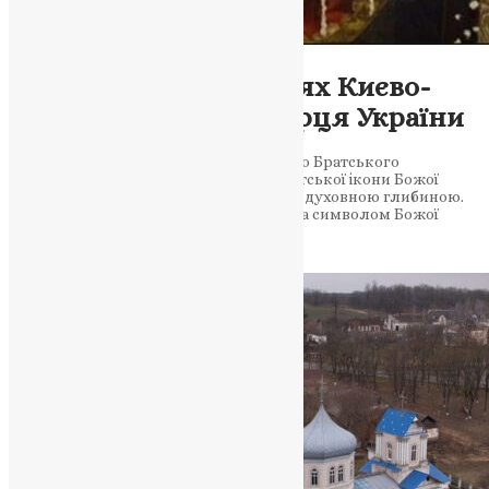
Молитва
,
Новини
,
Фото
Крізь бурі історії: шлях Києво-
Братської ікони до серця України
Від зруйнованого храму у Вишгороді до Братського
монастиря в Києві — історія Києво-Братської ікони Божої
Матері вражає своєю драматичністю та духовною глибиною.
Дивовижна подорож святині, яка стала символом Божої
опіки…
News
,
2 місяці тому
3 хв
читати