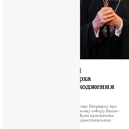
Новини
,
Фото
Митрополит Епіфаній
поінформував Патріарха
Варфоломія про пошкодження
Лаври
Предстоятель ПЦУ розповів Вселенському Патріарху про
наслідки російського удару по Успенському собору Києво-
Печерської Лаври. Телефонна розмова була присвячена
наслідкам атаки на одну з найбільших християнських
святинь У другій половині дня…