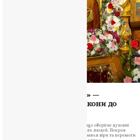
Молитва
,
Новини
,
Фото
«Не бійтеся! Я з вами!» —
звернення Іверської ікони до
українського народу
Іверська Богородиця — Воротарниця, що оберігає духовні
ворота України, зміцнюючи віру у серцях людей. Покров
Пресвятої Богородиці над Україною: символ віри та перемоги