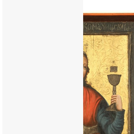
News
,
4 місяці тому
2 хв
читати