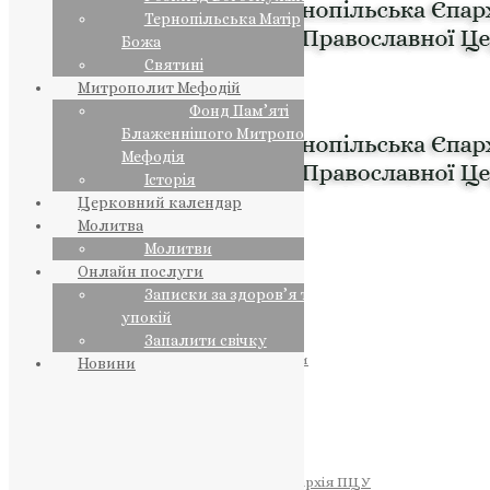
Тернопільська Матір
Божа
Святині
Митрополит Мефодій
Фонд Пам’яті
Блаженнішого Митрополита
Мефодія
Історія
Церковний календар
Молитва
Молитви
Онлайн послуги
Записки за здоров’я та за
упокій
Запалити свічку
ПРЕДСТОЯТЕЛЬ
Православна Церква України
Новини
ПРАВЛЯЧІ АРХІЄРЕЇ
Преосвященний НЕСТОР
Преосвященний ПАВЛО
Преосвященний ТИХОН
ЄПАРХІЇ
Тернопільська Єпархія ПЦУ
Тернопільсько-Бучацька Єпархія ПЦУ