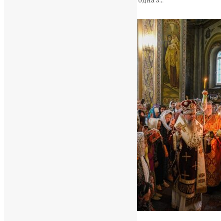
Іверська ікона Пресвятої Богородиці — одна з…
News
,
10 місяців тому
2 хв
читати
Новини
,
Фото