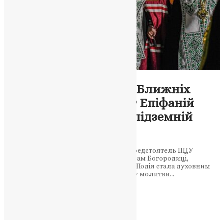
Новини
,
Фото
Молитва за Україну в Ближніх
печерах: Митрополит Епіфаній
звершив молебень у підземній
церкві
12 вересня у Києво-Печерській Лаврі Предстоятель ПЦУ
вперше молився у храмі Введення в храм Богородиці,
звершуючи прохання за воїнів і народ. Подія стала духовним
знаком збереження Лаври як осередку молитви…
News
,
11 місяців тому
2 хв
читати
1
2
3