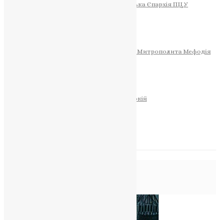
Тернопільсько-Теребовлянська Єпархія ПЦУ
СОБОР РІЗДВА ХРИСТОВОГО
Розклад Богослужінь
Тернопільська Матір Божа
Святині
МИТРОПОЛИТ МЕФОДІЙ
Фонд Пам’яті Блаженнішого Митрополита Мефодія
Історія
ЦЕРКОВНИЙ КАЛЕНДАР
МОЛИТВА
Молитви
ОНЛАЙН ПОСЛУГИ
Записки за здоров’я та за упокій
Запалити свічку
НОВИНИ
Позначка:
святиня
Головна
>
святиня