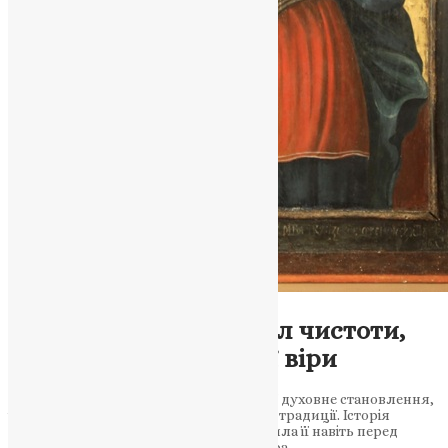
Молитва
,
Новини
,
Фото
Свята Варвара: символ чистоти,
мудрості й незламної віри
Коротка оповідь про святу Варвару — її духовне становлення,
чудеса та значення для християнської традиції. Історія
дівчини, яка знайшла істину й не зрадила її навіть перед
смертю Свята великомучениця Варвара,…