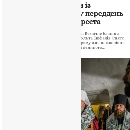
Рівне молилося разом із
Предстоятелем ПЦУ у переддень
свята Воздвиження Хреста
У кафедральному соборі міста відбулося Всенічне бдіння з
чином Воздвиження за участю Митрополита Епіфанія. Святе
Древо урочисто винесли на середину храму для поклоніння
вірян 13 вересня 2025 року, напередодні великого…
News
,
11 місяців тому
1 хв
читати