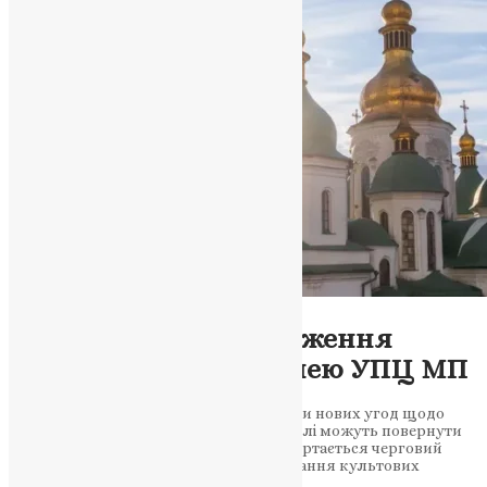
Новини
,
Фото
Волинь проти продовження
користування святинею УПЦ МП
Обласна рада просить уряд не укладати нових угод щодо
культового комплексу. Історичні будівлі можуть повернути
під контроль держави На Волині розгортається черговий
резонансний епізод навколо використання культових
споруд, пов’язаний із…