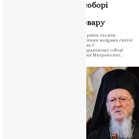
У Володимирському соборі
вшанували святу
великомученицю Варвару
Предстоятель Православної Церкви України очолив
молитовне богослужіння. Перед нетлінними мощами святої
піднесли молитви за мир і народ України У
Володимирському патріаршому кафедральному соборі
Києва 16 червня 2026 року Блаженнійший Митрополит…
News
,
2 місяці тому
1 хв
читати