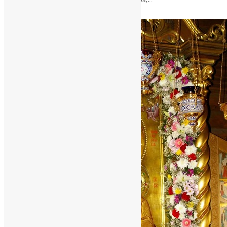
News
,
8 місяців тому
8 хв
читати