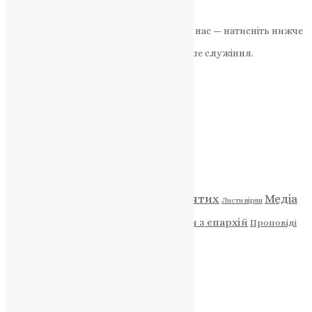
Далі
Якщо маєте можливість, підтримайте нас — натисніть нижче
«Пожертва».
Ваша допомога зміцнює наше служіння.
ПОЖЕРТВА
НАШ ТЕЛЕГРАМ
Категорії
Відео
ENG - News
Житія святих
Медіа
Діти
Листи вірян
Новини
Молитва
Новини з єпархій
Проповіді
Фото
Свята
Архів
Архів