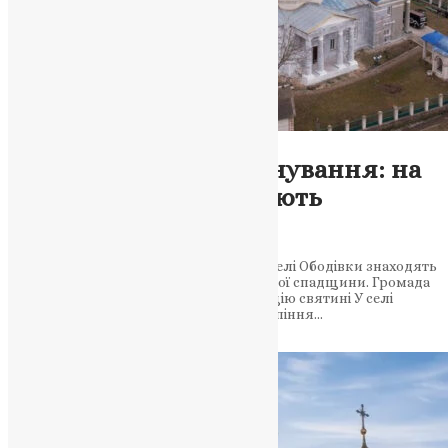
Новини
,
Фото
Віра сильніша за руйнування: на
Вінниччині відроджують
старовинний храм
Попри війну та складні обставини, жителі Ободівки знаходять
сили і ресурси для збереження духовної спадщини. Громада
зібрала 400 тисяч гривень на реставрацію святині У селі
Ободівка триває відновлення храму Успіння…
News
,
4 місяці тому
1 хв
читати