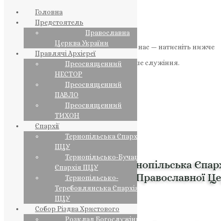
Головна
Предстоятель
Православна
Церква України
Якщо маєте можливість, підтримайте нас — натисніть нижче
Правлячі Архієреї
«Пожертва».
Ваша допомога зміцнює наше служіння.
Преосвященний
НЕСТОР
ПОЖЕРТВА
Преосвященний
ПАВЛО
НАШ ТЕЛЕГРАМ
Преосвященний
ТИХОН
Єпархії
Тернопільська Єпархія
ПЦУ
Тернопільсько-Бучацька
Єпархія ПЦУ
Тернопільсько-
Теребовлянська Єпархія
ПЦУ
Собор Різдва Христового
Розклад Богослужінь