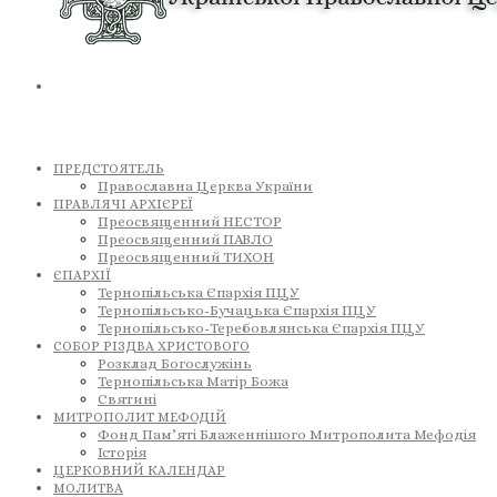
ПРЕДСТОЯТЕЛЬ
Православна Церква України
ПРАВЛЯЧІ АРХІЄРЕЇ
Преосвященний НЕСТОР
Преосвященний ПАВЛО
Преосвященний ТИХОН
ЄПАРХІЇ
Тернопільська Єпархія ПЦУ
Тернопільсько-Бучацька Єпархія ПЦУ
Тернопільсько-Теребовлянська Єпархія ПЦУ
СОБОР РІЗДВА ХРИСТОВОГО
Розклад Богослужінь
Тернопільська Матір Божа
Святині
МИТРОПОЛИТ МЕФОДІЙ
Фонд Пам’яті Блаженнішого Митрополита Мефодія
Історія
ЦЕРКОВНИЙ КАЛЕНДАР
МОЛИТВА