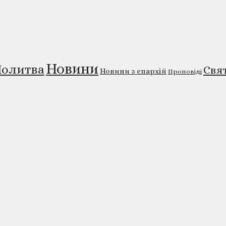
Новини
олитва
Свя
Новини з єпархій
Проповіді