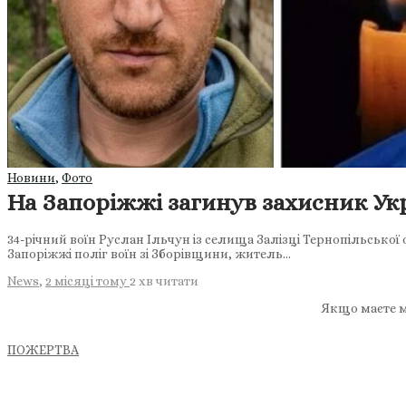
Новини
,
Фото
На Запоріжжі загинув захисник Ук
34-річний воїн Руслан Ільчун із селища Залізці Тернопільської
Запоріжжі поліг воїн зі Зборівщини, житель…
News
,
2 місяці тому
2 хв
читати
Якщо маєте м
ПОЖЕРТВА