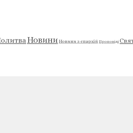
Новини
олитва
Свя
Новини з єпархій
Проповіді