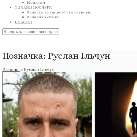
Молитви
ОНЛАЙН ПОСЛУГИ
Записки за здоров’я та за упокій
Запалити свічку
НОВИНИ
Позначка:
Руслан Ільчун
Головна
>
Руслан Ільчун