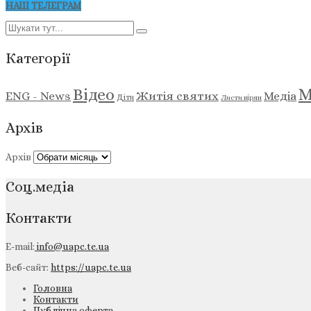
НАШ ТЕЛЕГРАМ
Категорії
М
Відео
ENG - News
Житія святих
Медіа
Діти
Листи вірян
Архів
Архів
Соц.медіа
Контакти
E-mail:
info@uapc.te.ua
Веб-сайт:
https://uapc.te.ua
Головна
Контакти
Публічна оферта