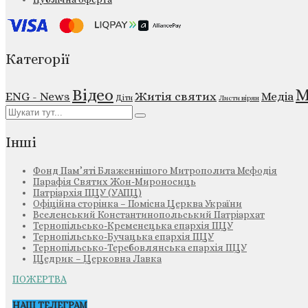
Категорії
М
Відео
ENG - News
Житія святих
Медіа
Діти
Листи вірян
Інші
Фонд Пам’яті Блаженнішого Митрополита Мефодія
Парафія Святих Жон-Мироносиць
Патріархія ПЦУ (УАПЦ)
Офіційна сторінка – Помісна Церква України
Вселенський Константинопольський Патріархат
Тернопільсько-Кременецька єпархія ПЦУ
Тернопільсько-Бучацька єпархія ПЦУ
Тернопільсько-Теребовлянська єпархія ПЦУ
Щедрик – Церковна Лавка
ПОЖЕРТВА
НАШ ТЕЛЕГРАМ