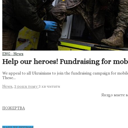
ENG - News
Help our heroes! Fundraising for mobi
We appeal to all Ukrainians to join the fundraising campaign for mobile
These…
News
,
3 роки тому
3 хв
читати
Якщо маєте м
ПОЖЕРТВА