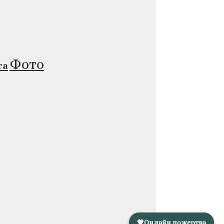
Фото
та
💗
Онлайн пожертва