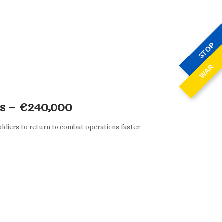
STOP
WAR
rs – €240,000
soldiers to return to combat operations faster.