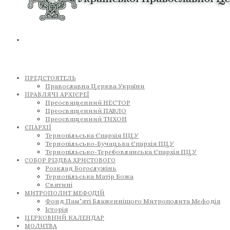
ПРЕДСТОЯТЕЛЬ
Православна Церква України
ПРАВЛЯЧІ АРХІЄРЕЇ
Преосвященний НЕСТОР
Преосвященний ПАВЛО
Преосвященний ТИХОН
ЄПАРХІЇ
Тернопільська Єпархія ПЦУ
Тернопільсько-Бучацька Єпархія ПЦУ
Тернопільсько-Теребовлянська Єпархія ПЦУ
СОБОР РІЗДВА ХРИСТОВОГО
Розклад Богослужінь
Тернопільська Матір Божа
Святині
МИТРОПОЛИТ МЕФОДІЙ
Фонд Пам’яті Блаженнішого Митрополита Мефодія
Історія
ЦЕРКОВНИЙ КАЛЕНДАР
МОЛИТВА