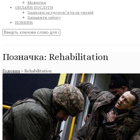
Молитви
ОНЛАЙН ПОСЛУГИ
Записки за здоров’я та за упокій
Запалити свічку
НОВИНИ
Позначка:
Rehabilitation
Головна
>
Rehabilitation