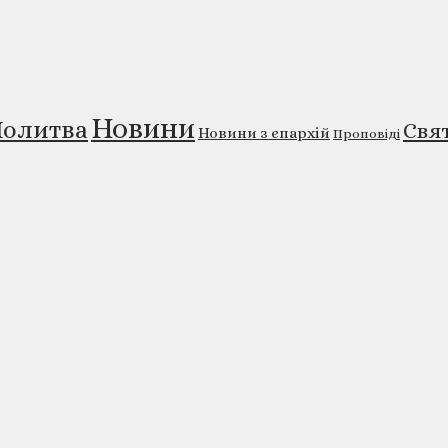
Новини
олитва
Свя
Новини з єпархій
Проповіді