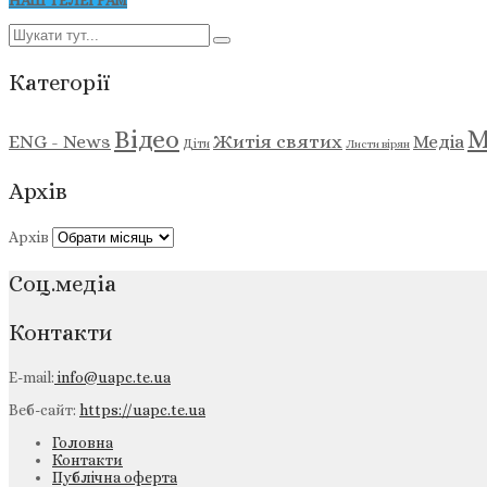
НАШ ТЕЛЕГРАМ
Категорії
М
Відео
ENG - News
Житія святих
Медіа
Діти
Листи вірян
Архів
Архів
Соц.медіа
Контакти
E-mail:
info@uapc.te.ua
Веб-сайт:
https://uapc.te.ua
Головна
Контакти
Публічна оферта