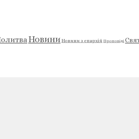
Новини
олитва
Свя
Новини з єпархій
Проповіді