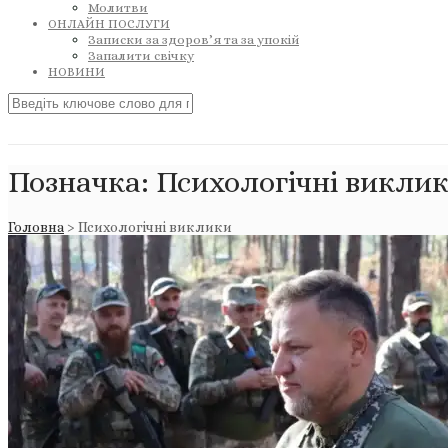
Молитви
ОНЛАЙН ПОСЛУГИ
Записки за здоров’я та за упокій
Запалити свічку
НОВИНИ
Позначка:
Психологічні викли
Головна
>
Психологічні виклики