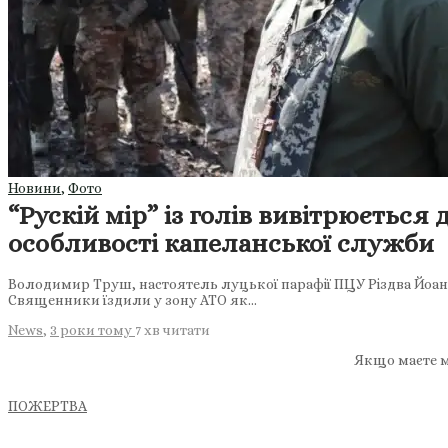
Новини
,
Фото
“Рускій мір” із голів вивітрюється
особливості капеланської служби
Володимир Труш, настоятель луцької парафії ПЦУ Різдва Йоана 
Священники їздили у зону АТО як…
News
,
3 роки тому
7 хв
читати
Якщо маєте м
ПОЖЕРТВА