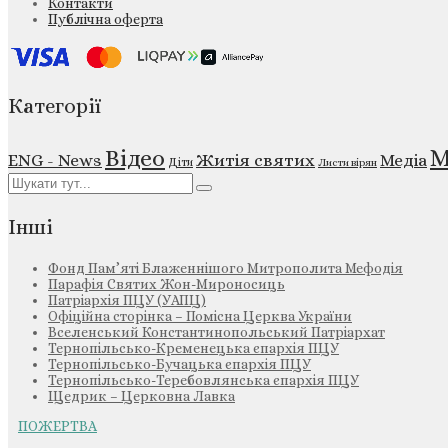
Контакти
Публічна оферта
Категорії
М
Відео
ENG - News
Житія святих
Медіа
Діти
Листи вірян
Інші
Фонд Пам’яті Блаженнішого Митрополита Мефодія
Парафія Святих Жон-Мироносиць
Патріархія ПЦУ (УАПЦ)
Офіційна сторінка – Помісна Церква України
Вселенський Константинопольський Патріархат
Тернопільсько-Кременецька єпархія ПЦУ
Тернопільсько-Бучацька єпархія ПЦУ
Тернопільсько-Теребовлянська єпархія ПЦУ
Щедрик – Церковна Лавка
ПОЖЕРТВА