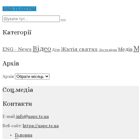
НАШ ТЕЛЕГРАМ
Категорії
М
Відео
ENG - News
Житія святих
Медіа
Діти
Листи вірян
Архів
Архів
Соц.медіа
Контакти
E-mail:
info@uapc.te.ua
Веб-сайт:
https://uapc.te.ua
Головна