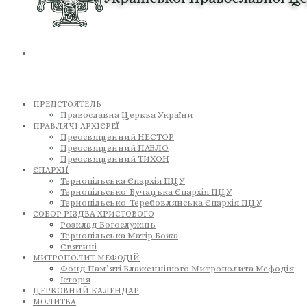
ПРЕДСТОЯТЕЛЬ
Православна Церква України
ПРАВЛЯЧІ АРХІЄРЕЇ
Преосвященний НЕСТОР
Преосвященний ПАВЛО
Преосвященний ТИХОН
ЄПАРХІЇ
Тернопільська Єпархія ПЦУ
Тернопільсько-Бучацька Єпархія ПЦУ
Тернопільсько-Теребовлянська Єпархія ПЦУ
СОБОР РІЗДВА ХРИСТОВОГО
Розклад Богослужінь
Тернопільська Матір Божа
Святині
МИТРОПОЛИТ МЕФОДІЙ
Фонд Пам’яті Блаженнішого Митрополита Мефодія
Історія
ЦЕРКОВНИЙ КАЛЕНДАР
МОЛИТВА