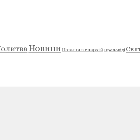
Новини
олитва
Свя
Новини з єпархій
Проповіді