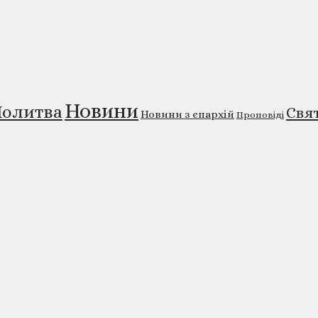
Новини
олитва
Свя
Новини з єпархій
Проповіді