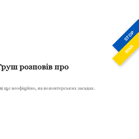
STOP
WAR
 Труш розповів про
і ще неофіційно, на волонтерських засадах.