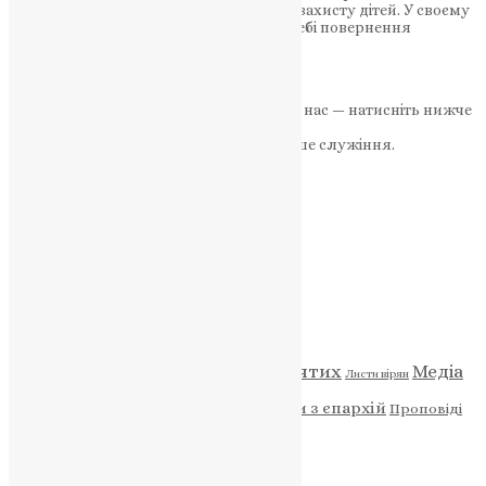
дорослих з нагоди Міжнародного дня захисту дітей. У своєму
зверненні вона акцентує увагу на потребі повернення
українських дітей,…
News
,
3 роки тому
2 хв
читати
Якщо маєте можливість, підтримайте нас — натисніть нижче
«Пожертва».
Ваша допомога зміцнює наше служіння.
ПОЖЕРТВА
НАШ ТЕЛЕГРАМ
Категорії
Відео
ENG - News
Житія святих
Медіа
Діти
Листи вірян
Новини
Молитва
Новини з єпархій
Проповіді
Фото
Свята