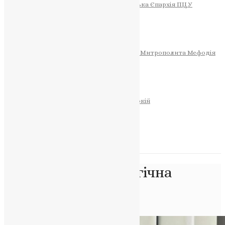
Тернопільсько-Теребовлянська Єпархія ПЦУ
СОБОР РІЗДВА ХРИСТОВОГО
Розклад Богослужінь
Тернопільська Матір Божа
Святині
МИТРОПОЛИТ МЕФОДІЙ
Фонд Пам’яті Блаженнішого Митрополита Мефодія
Історія
ЦЕРКОВНИЙ КАЛЕНДАР
МОЛИТВА
Молитви
ОНЛАЙН ПОСЛУГИ
Записки за здоров’я та за упокій
Запалити свічку
НОВИНИ
Позначка:
психологічна
реабілітація
Головна
>
психологічна реабілітація