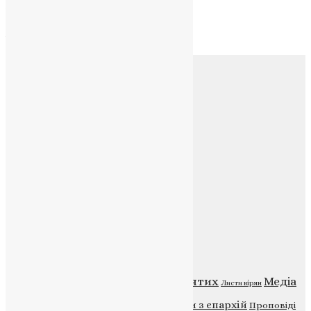
Архів
Архів
Соц.медіа
Контакти
E-mail:
info@uapc.te.ua
Веб-сайт:
https://uapc.te.ua
Головна
Контакти
Публічна оферта
Категорії
Відео
ENG - News
Житія святих
Медіа
Діти
Листи вірян
Новини
Молитва
Новини з єпархій
Проповіді