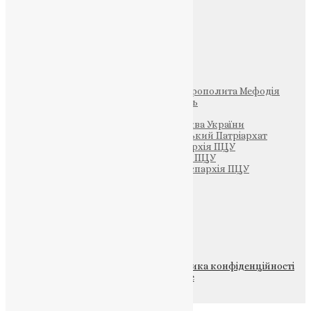
Фото
Свята
Інші
Фонд Пам’яті Блаженнішого Митрополита Мефодія
Парафія Святих Жон-Мироносиць
Патріархія ПЦУ (УАПЦ)
Офіційна сторінка – Помісна Церква України
Вселенський Константинопольський Патріархат
Тернопільсько-Кременецька єпархія ПЦУ
Тернопільсько-Бучацька єпархія ПЦУ
Тернопільсько-Теребовлянська єпархія ПЦУ
Щедрик – Церковна Лавка
ПОЖЕРТВА
НАШ ТЕЛЕГРАМ
© 2015-2026 Всі права захищені.
Політика конфіденційності
файлів та Cookie