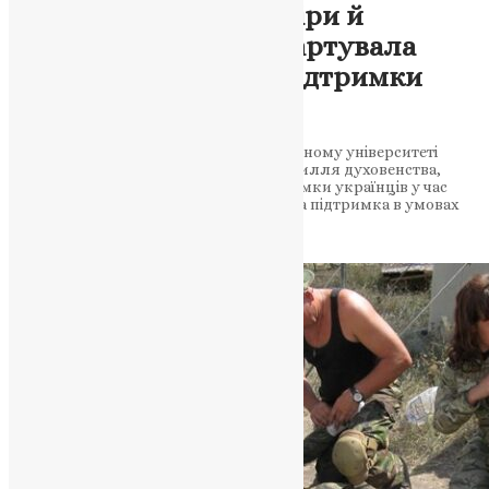
Проєкт на перетині віри й
психології: у РДГУ стартувала
ініціатива духовної підтримки
воїнів
У Рівненському державному гуманітарному університеті
презентували проєкт, що об’єднує зусилля духовенства,
психологів та військових задля підтримки українців у час
війни. Духовне служіння і психологічна підтримка в умовах
війни стали темою…
News
,
1 рік тому
2 хв
читати