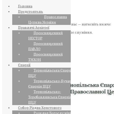
Головна
Предстоятель
Православна
Церква України
Якщо маєте можливість, підтримайте нас — натисніть нижче
Правлячі Архієреї
«Пожертва».
Ваша допомога зміцнює наше служіння.
Преосвященний
НЕСТОР
ПОЖЕРТВА
Преосвященний
ПАВЛО
НАШ ТЕЛЕГРАМ
Преосвященний
ТИХОН
Єпархії
Тернопільська Єпархія
ПЦУ
Тернопільсько-Бучацька
Єпархія ПЦУ
Тернопільсько-
Теребовлянська Єпархія
ПЦУ
Собор Різдва Христового
Розклад Богослужінь