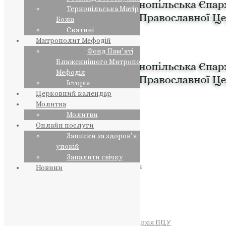
Тернопільська Матір
Божа
Святині
Митрополит Мефодій
Фонд Пам’яті
Блаженнішого Митрополита
Мефодія
Історія
Церковний календар
Молитва
Молитви
Онлайн послуги
Записки за здоров’я та за
упокій
Запалити свічку
ПРЕДСТОЯТЕЛЬ
Православна Церква України
Новини
ПРАВЛЯЧІ АРХІЄРЕЇ
Преосвященний НЕСТОР
Преосвященний ПАВЛО
Преосвященний ТИХОН
ЄПАРХІЇ
Тернопільська Єпархія ПЦУ
Тернопільсько-Бучацька Єпархія ПЦУ