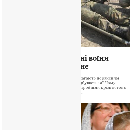
Молитва
,
Новини
,
Фото
Сила духу: як поранені воїни
відвойовують майбутнє
Лікарі, волонтери та суспільство допомагають пораненим
воїнам повернутися до життя. Як це відбувається? Чому
кожен з нас має підтримати героїв, які пройшли крізь вогонь
Воїни світла: ціна мужності та боротьби…
News
,
2 роки тому
2 хв
читати