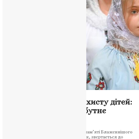
Новини
Міжнародний день захисту дітей:
наші діти – наше майбутнє
України
Голова громадської організації “Фонд пам’яті Блаженнішого
Митрополита Мефодія”, Наталія Шевчук, звертається до