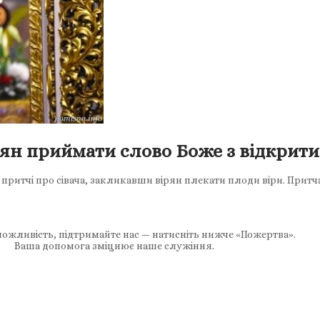
ян приймати слово Боже з відкрит
итчі про сівача, закликавши вірян плекати плоди віри. Притча
ожливість, підтримайте нас — натисніть нижче «Пожертва».
Ваша допомога зміцнює наше служіння.