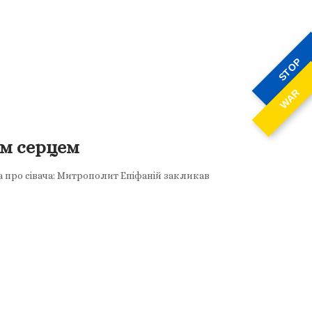
STOP
WAR
им серцем
 про сівача: Митрополит Епіфаній закликав