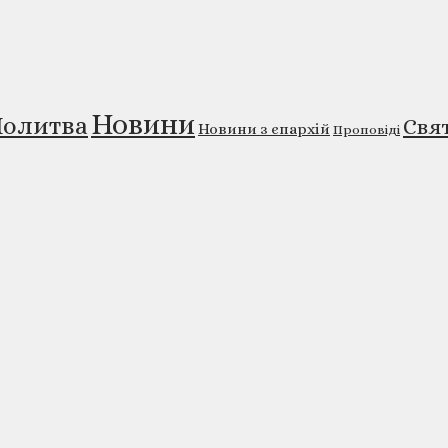
Новини
олитва
Свя
Новини з єпархій
Проповіді