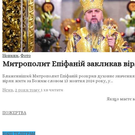
Новини
,
Фото
Митрополит Епіфаній закликав вір
Блаженніший Митрополит Епіфаній розкрив духовне значення пр
вірян жити за Божим словом 13 жовтня 2024 року, у…
News
,
2 роки тому
1 хв
читати
Якщо маєте м
ПОЖЕРТВА
НАШ ТЕЛЕГРАМ