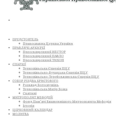
ПРЕДСТОЯТЕЛЬ
Православна Церква України
ПРАВЛЯЧІ АРХІЄРЕЇ
Преосвященний НЕСТОР
Преосвященний ПАВЛО
Преосвященний ТИХОН
ЄПАРХІЇ
Тернопільська Єпархія ПЦУ
Тернопільсько-Бучацька Єпархія ПЦУ
Тернопільсько-Теребовлянська Єпархія ПЦУ
СОБОР РІЗДВА ХРИСТОВОГО
Розклад Богослужінь
Тернопільська Матір Божа
Святині
МИТРОПОЛИТ МЕФОДІЙ
Фонд Пам’яті Блаженнішого Митрополита Мефодія
Історія
ЦЕРКОВНИЙ КАЛЕНДАР
МОЛИТВА