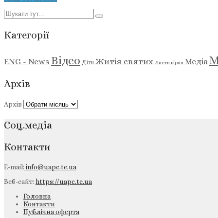
Категорії
М
Відео
ENG - News
Житія святих
Медіа
Діти
Листи вірян
Архів
Архів
Соц.медіа
Контакти
E-mail:
info@uapc.te.ua
Веб-сайт:
https://uapc.te.ua
Головна
Контакти
Публічна оферта