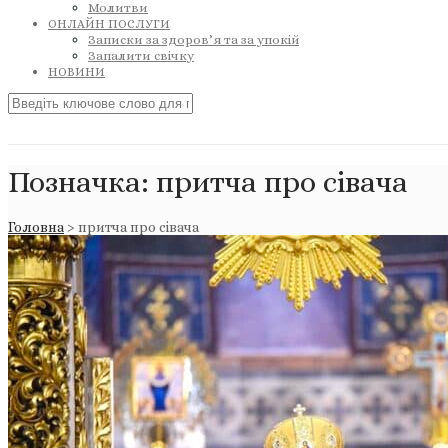
Молитви
ОНЛАЙН ПОСЛУГИ
Записки за здоров’я та за упокій
Запалити свічку
НОВИНИ
Позначка:
притча про сівача
Головна
>
притча про сівача