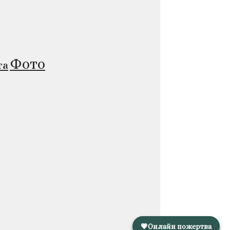
Фото
та
💗
Онлайн пожертва