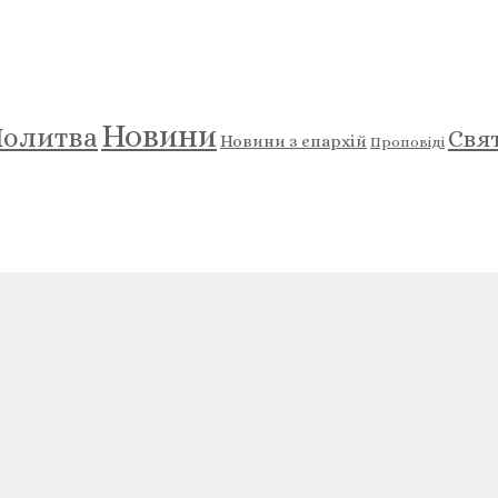
Новини
олитва
Свя
Новини з єпархій
Проповіді