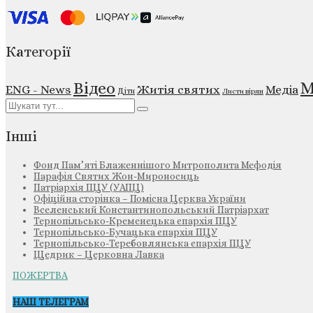
Категорії
М
Відео
ENG - News
Житія святих
Медіа
Діти
Листи вірян
Інші
Фонд Пам’яті Блаженнішого Митрополита Мефодія
Парафія Святих Жон-Мироносиць
Патріархія ПЦУ (УАПЦ)
Офіційна сторінка – Помісна Церква України
Вселенський Константинопольський Патріархат
Тернопільсько-Кременецька єпархія ПЦУ
Тернопільсько-Бучацька єпархія ПЦУ
Тернопільсько-Теребовлянська єпархія ПЦУ
Щедрик – Церковна Лавка
ПОЖЕРТВА
НАШ ТЕЛЕГРАМ