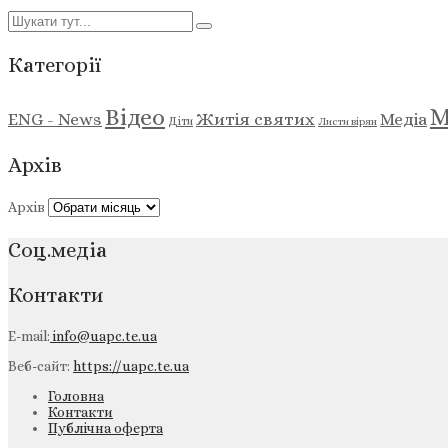
Категорії
М
Відео
ENG - News
Житія святих
Медіа
Діти
Листи вірян
Архів
Архів
Соц.медіа
Контакти
E-mail:
info@uapc.te.ua
Веб-сайт:
https://uapc.te.ua
Головна
Контакти
Публічна оферта