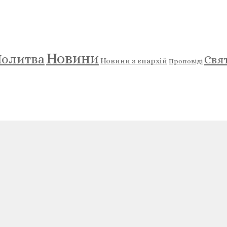
Новини
олитва
Свя
Новини з єпархій
Проповіді