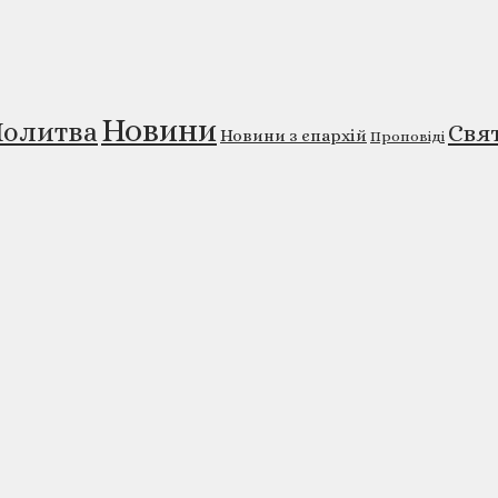
Новини
олитва
Свя
Новини з єпархій
Проповіді