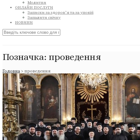
Молитви
ОНЛАЙН ПОСЛУГИ
Записки за здоров’я та за упокій
Запалити свічку
НОВИНИ
Позначка:
проведення
Головна
>
проведення