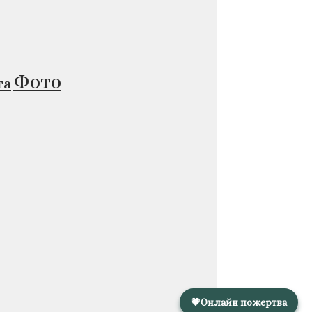
Фото
та
💗
Онлайн пожертва