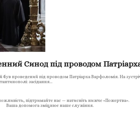
енний Синод під проводом Патріарх
й був проведений під проводом Патріарха Варфоломія. На зустр
тантинополі: засідання…
ожливість, підтримайте нас — натисніть нижче «Пожертва».
Ваша допомога зміцнює наше служіння.