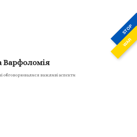
STOP
WAR
а Варфоломія
ічі обговорювалися важливі аспекти