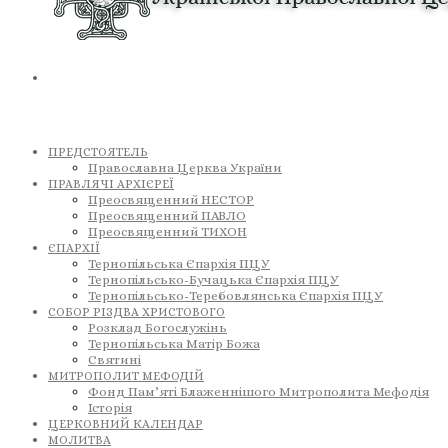
ПРЕДСТОЯТЕЛЬ
Православна Церква України
ПРАВЛЯЧІ АРХІЄРЕЇ
Преосвященний НЕСТОР
Преосвященний ПАВЛО
Преосвященний ТИХОН
ЄПАРХІЇ
Тернопільська Єпархія ПЦУ
Тернопільсько-Бучацька Єпархія ПЦУ
Тернопільсько-Теребовлянська Єпархія ПЦУ
СОБОР РІЗДВА ХРИСТОВОГО
Розклад Богослужінь
Тернопільська Матір Божа
Святині
МИТРОПОЛИТ МЕФОДІЙ
Фонд Пам’яті Блаженнішого Митрополита Мефодія
Історія
ЦЕРКОВНИЙ КАЛЕНДАР
МОЛИТВА