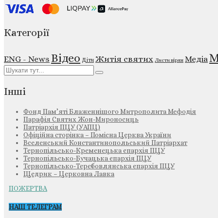
Категорії
М
Відео
ENG - News
Житія святих
Медіа
Діти
Листи вірян
Інші
Фонд Пам’яті Блаженнішого Митрополита Мефодія
Парафія Святих Жон-Мироносиць
Патріархія ПЦУ (УАПЦ)
Офіційна сторінка – Помісна Церква України
Вселенський Константинопольський Патріархат
Тернопільсько-Кременецька єпархія ПЦУ
Тернопільсько-Бучацька єпархія ПЦУ
Тернопільсько-Теребовлянська єпархія ПЦУ
Щедрик – Церковна Лавка
ПОЖЕРТВА
НАШ ТЕЛЕГРАМ