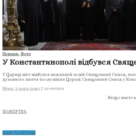
Новини
,
Фото
У Константинополі відбувся Свящ
У Цариці міст відбувся важливий подій Священний Синод, яки
духовного життя та служіння Церкві. Священний Синод у Конс
News
,
2 роки тому
3 хв
читати
Якщо маєте м
ПОЖЕРТВА
НАШ ТЕЛЕГРАМ