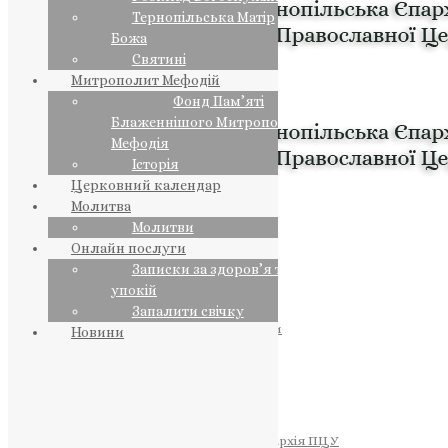
Тернопільська Матір
Божа
Святині
Митрополит Мефодій
Фонд Пам’яті
Блаженнішого Митрополита
Мефодія
Історія
Церковний календар
Молитва
Молитви
Онлайн послуги
Записки за здоров’я та за
упокій
Запалити свічку
ПРЕДСТОЯТЕЛЬ
Православна Церква України
Новини
ПРАВЛЯЧІ АРХІЄРЕЇ
Преосвященний НЕСТОР
Преосвященний ПАВЛО
Преосвященний ТИХОН
ЄПАРХІЇ
Тернопільська Єпархія ПЦУ
Тернопільсько-Бучацька Єпархія ПЦУ