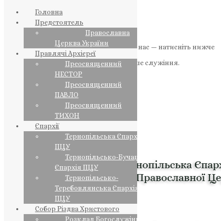
Головна
Предстоятель
Православна
Церква України
Якщо маєте можливість, підтримайте нас — натисніть нижче
Правлячі Архієреї
«Пожертва».
Ваша допомога зміцнює наше служіння.
Преосвященний
НЕСТОР
ПОЖЕРТВА
Преосвященний
ПАВЛО
НАШ ТЕЛЕГРАМ
Преосвященний
ТИХОН
Єпархії
Тернопільська Єпархія
ПЦУ
Тернопільсько-Бучацька
Єпархія ПЦУ
Тернопільсько-
Теребовлянська Єпархія
ПЦУ
Собор Різдва Христового
Розклад Богослужінь