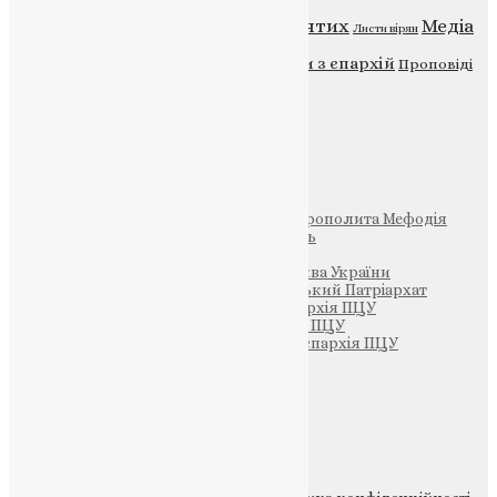
Відео
ENG - News
Житія святих
Медіа
Діти
Листи вірян
Новини
Молитва
Новини з єпархій
Проповіді
Фото
Свята
Інші
Фонд Пам’яті Блаженнішого Митрополита Мефодія
Парафія Святих Жон-Мироносиць
Патріархія ПЦУ (УАПЦ)
Офіційна сторінка – Помісна Церква України
Вселенський Константинопольський Патріархат
Тернопільсько-Кременецька єпархія ПЦУ
Тернопільсько-Бучацька єпархія ПЦУ
Тернопільсько-Теребовлянська єпархія ПЦУ
Щедрик – Церковна Лавка
ПОЖЕРТВА
НАШ ТЕЛЕГРАМ