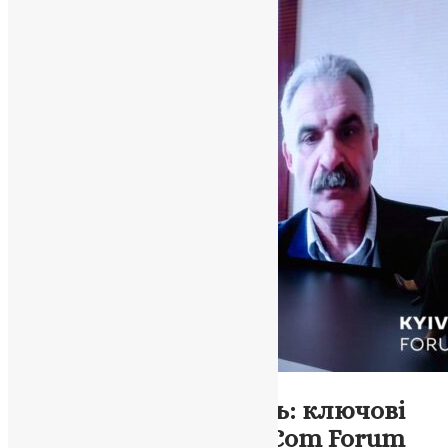
Новини
,
Фото
Боротьба за свідомість: ключові
аспекти на Kyiv StratCom Forum