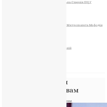
Тернопільсько-Теребовлянська Єпархія ПЦУ
СОБОР РІЗДВА ХРИСТОВОГО
Розклад Богослужінь
Тернопільська Матір Божа
Святині
МИТРОПОЛИТ МЕФОДІЙ
Фонд Пам’яті Блаженнішого Митрополита Мефодія
Історія
ЦЕРКОВНИЙ КАЛЕНДАР
МОЛИТВА
Молитви
ОНЛАЙН ПОСЛУГИ
Записки за здоров’я та за упокій
Запалити свічку
НОВИНИ
Позначка:
протидія
російським наративам
Головна
>
протидія російським наративам