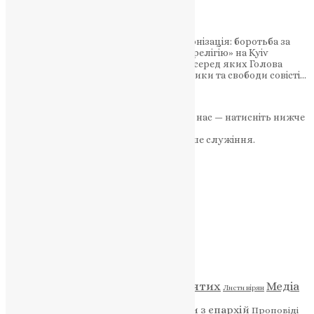
2024
Дискусійна панель «Когнітивна деколонізація: боротьба за
людську свідомість через культуру та релігію» на Kyiv
StratCom Forum 2024 зібрала експертів, серед яких Голова
Державної служби України з етнополітики та свободи совісті…
News
,
2 роки тому
3 хв
читати
Якщо маєте можливість, підтримайте нас — натисніть нижче
«Пожертва».
Ваша допомога зміцнює наше служіння.
ПОЖЕРТВА
НАШ ТЕЛЕГРАМ
Категорії
Відео
ENG - News
Житія святих
Медіа
Діти
Листи вірян
Новини
Молитва
Новини з єпархій
Проповіді