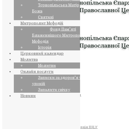
Тернопільська Матір
Божа
Святині
Митрополит Мефодій
Фонд Пам’яті
Блаженнішого Митрополита
Мефодія
Історія
Церковний календар
Молитва
Молитви
Онлайн послуги
Записки за здоров’я та за
упокій
Запалити свічку
ПРЕДСТОЯТЕЛЬ
Православна Церква України
Новини
ПРАВЛЯЧІ АРХІЄРЕЇ
Преосвященний НЕСТОР
Преосвященний ПАВЛО
Преосвященний ТИХОН
ЄПАРХІЇ
Тернопільська Єпархія ПЦУ
Тернопільсько-Бучацька Єпархія ПЦУ