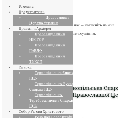
Головна
Предстоятель
Православна
Церква України
Якщо маєте можливість, підтримайте нас — натисніть нижче
Правлячі Архієреї
«Пожертва».
Ваша допомога зміцнює наше служіння.
Преосвященний
НЕСТОР
ПОЖЕРТВА
Преосвященний
ПАВЛО
НАШ ТЕЛЕГРАМ
Преосвященний
ТИХОН
Єпархії
Тернопільська Єпархія
ПЦУ
Тернопільсько-Бучацька
Єпархія ПЦУ
Тернопільсько-
Теребовлянська Єпархія
ПЦУ
Собор Різдва Христового
Розклад Богослужінь