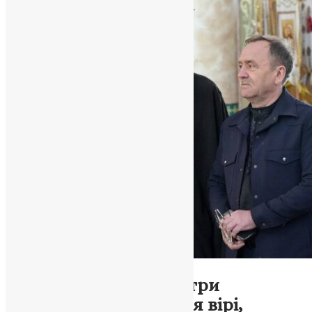
Новини
,
Фото
Тарасій Махніцький: три
десятиліття служіння вірі,