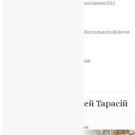
Тернопільсько-Теребовлянська Єпархія ПЦУ
СОБОР РІЗДВА ХРИСТОВОГО
Розклад Богослужінь
Тернопільська Матір Божа
Святині
МИТРОПОЛИТ МЕФОДІЙ
Фонд Пам’яті Блаженнішого Митрополита Мефодія
Історія
ЦЕРКОВНИЙ КАЛЕНДАР
МОЛИТВА
Молитви
ОНЛАЙН ПОСЛУГИ
Записки за здоров’я та за упокій
Запалити свічку
НОВИНИ
Позначка:
протоієрей Тарасій
Махніцький
Головна
>
протоієрей Тарасій Махніцький