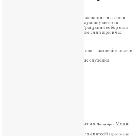
громаді й Україні
Протоієрей із Підволочиська отримав визнання від голови
Тернопільської ОВА за віддану працю, духовну місію та
допомогу українським воїнам. Свято-Троїцький собор став
місцем духовного єднання та прикладом сили віри в час…
News
,
1 рік тому
1 хв
читати
Якщо маєте можливість, підтримайте нас — натисніть нижче
«Пожертва».
Ваша допомога зміцнює наше служіння.
ПОЖЕРТВА
НАШ ТЕЛЕГРАМ
Категорії
Відео
ENG - News
Житія святих
Медіа
Діти
Листи вірян
Новини
Молитва
Новини з єпархій
Проповіді