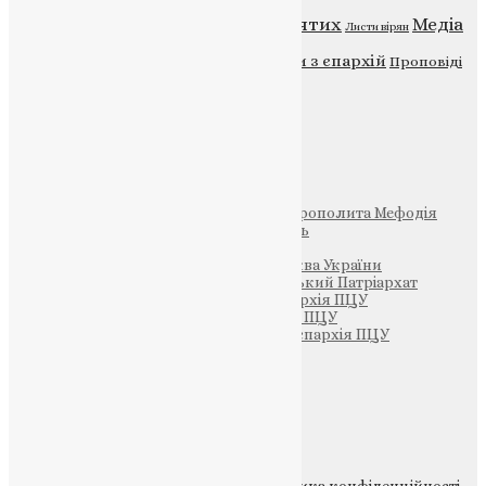
Відео
ENG - News
Житія святих
Медіа
Діти
Листи вірян
Новини
Молитва
Новини з єпархій
Проповіді
Фото
Свята
Інші
Фонд Пам’яті Блаженнішого Митрополита Мефодія
Парафія Святих Жон-Мироносиць
Патріархія ПЦУ (УАПЦ)
Офіційна сторінка – Помісна Церква України
Вселенський Константинопольський Патріархат
Тернопільсько-Кременецька єпархія ПЦУ
Тернопільсько-Бучацька єпархія ПЦУ
Тернопільсько-Теребовлянська єпархія ПЦУ
Щедрик – Церковна Лавка
ПОЖЕРТВА
НАШ ТЕЛЕГРАМ