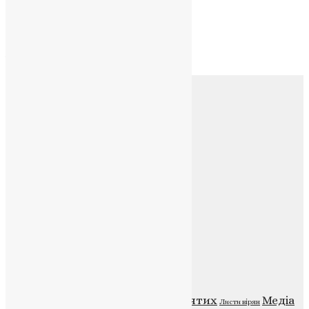
Архів
Архів
Соц.медіа
Контакти
E-mail:
info@uapc.te.ua
Веб-сайт:
https://uapc.te.ua
Головна
Контакти
Публічна оферта
Категорії
Відео
ENG - News
Житія святих
Медіа
Діти
Листи вірян