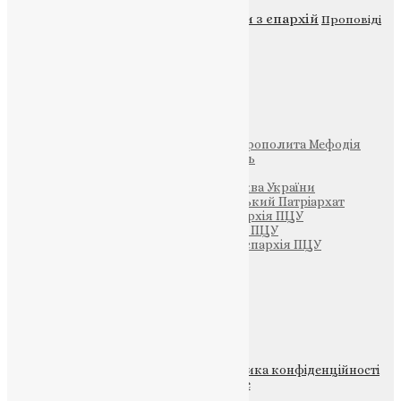
Новини
Молитва
Новини з єпархій
Проповіді
Фото
Свята
Інші
Фонд Пам’яті Блаженнішого Митрополита Мефодія
Парафія Святих Жон-Мироносиць
Патріархія ПЦУ (УАПЦ)
Офіційна сторінка – Помісна Церква України
Вселенський Константинопольський Патріархат
Тернопільсько-Кременецька єпархія ПЦУ
Тернопільсько-Бучацька єпархія ПЦУ
Тернопільсько-Теребовлянська єпархія ПЦУ
Щедрик – Церковна Лавка
ПОЖЕРТВА
НАШ ТЕЛЕГРАМ
© 2015-2026 Всі права захищені.
Політика конфіденційності
файлів та Cookie