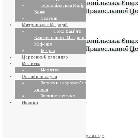
Тернопільська Матір
Божа
Святині
Митрополит Мефодій
Фонд Пам’яті
Блаженнішого Митрополита
Мефодія
Історія
Церковний календар
Молитва
Молитви
Онлайн послуги
Записки за здоров’я та за
упокій
Запалити свічку
ПРЕДСТОЯТЕЛЬ
Православна Церква України
Новини
ПРАВЛЯЧІ АРХІЄРЕЇ
Преосвященний НЕСТОР
Преосвященний ПАВЛО
Преосвященний ТИХОН
ЄПАРХІЇ
Тернопільська Єпархія ПЦУ
Тернопільсько-Бучацька Єпархія ПЦУ