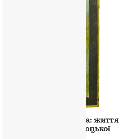
Молитва
,
Новини
,
Фото
Жіноча мудрість і віра: життя
святої Єфросинії Полоцької