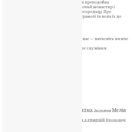
Після постригу при Софійському соборі преподобна
переписувала євангелія, заснувала жіночий монастир і
отримала чудотворну Ефеську ікону Богородиці. Про
княжну-черницю, що навчала сестри грамоті та вела їх до
молитви Сьогодні, 23…
News
,
1 рік тому
2 хв
читати
Якщо маєте можливість, підтримайте нас — натисніть нижче
«Пожертва».
Ваша допомога зміцнює наше служіння.
ПОЖЕРТВА
НАШ ТЕЛЕГРАМ
Категорії
Відео
ENG - News
Житія святих
Медіа
Діти
Листи вірян
Новини
Молитва
Новини з єпархій
Проповіді
Фото
Свята