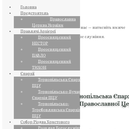
Головна
Предстоятель
Православна
Церква України
Якщо маєте можливість, підтримайте нас — натисніть нижче
Правлячі Архієреї
«Пожертва».
Ваша допомога зміцнює наше служіння.
Преосвященний
НЕСТОР
ПОЖЕРТВА
Преосвященний
ПАВЛО
НАШ ТЕЛЕГРАМ
Преосвященний
ТИХОН
Єпархії
Тернопільська Єпархія
ПЦУ
Тернопільсько-Бучацька
Єпархія ПЦУ
Тернопільсько-
Теребовлянська Єпархія
ПЦУ
Собор Різдва Христового
Розклад Богослужінь