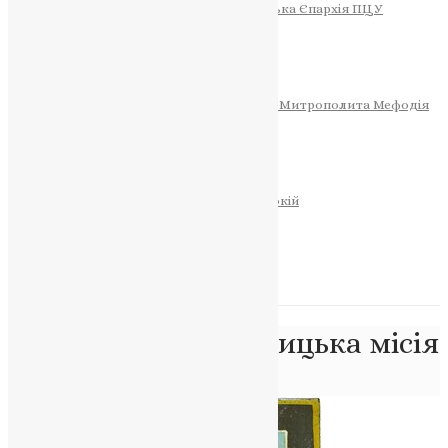
Тернопільсько-Теребовлянська Єпархія ПЦУ
СОБОР РІЗДВА ХРИСТОВОГО
Розклад Богослужінь
Тернопільська Матір Божа
Святині
МИТРОПОЛИТ МЕФОДІЙ
Фонд Пам’яті Блаженнішого Митрополита Мефодія
Історія
ЦЕРКОВНИЙ КАЛЕНДАР
МОЛИТВА
Молитви
ОНЛАЙН ПОСЛУГИ
Записки за здоров’я та за упокій
Запалити свічку
НОВИНИ
Позначка:
просвітницька місія
Головна
>
просвітницька місія