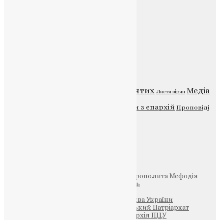
Головна
Контакти
Публічна оферта
Категорії
Відео
ENG - News
Житія святих
Медіа
Діти
Листи вірян
Новини
Молитва
Новини з єпархій
Проповіді
Фото
Свята
Інші
Фонд Пам’яті Блаженнішого Митрополита Мефодія
Парафія Святих Жон-Мироносиць
Патріархія ПЦУ (УАПЦ)
Офіційна сторінка – Помісна Церква України
Вселенський Константинопольський Патріархат
Тернопільсько-Кременецька єпархія ПЦУ