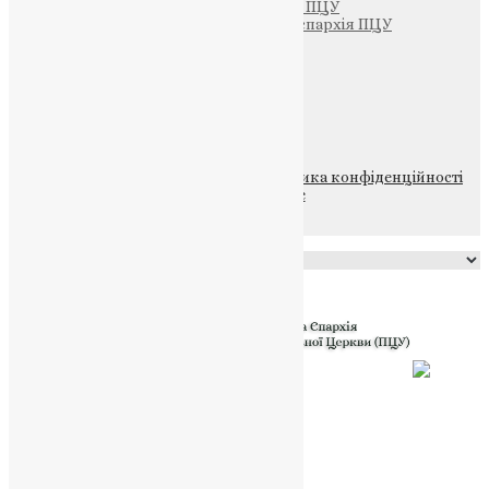
Тернопільсько-Бучацька єпархія ПЦУ
Тернопільсько-Теребовлянська єпархія ПЦУ
Щедрик – Церковна Лавка
ПОЖЕРТВА
НАШ ТЕЛЕГРАМ
© 2015-2026 Всі права захищені.
Політика конфіденційності
файлів та Cookie
Powered by
Translate