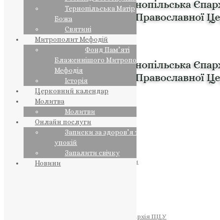
Тернопільська Матір
Божа
Святині
Митрополит Мефодій
Фонд Пам’яті
Блаженнішого Митрополита
Мефодія
Історія
Церковний календар
Молитва
Молитви
Онлайн послуги
Записки за здоров’я та за
упокій
Запалити свічку
ПРЕДСТОЯТЕЛЬ
Православна Церква України
Новини
ПРАВЛЯЧІ АРХІЄРЕЇ
Преосвященний НЕСТОР
Преосвященний ПАВЛО
Преосвященний ТИХОН
ЄПАРХІЇ
Тернопільська Єпархія ПЦУ
Тернопільсько-Бучацька Єпархія ПЦУ