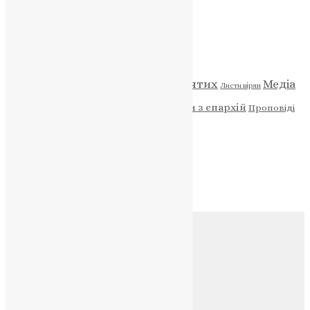
Категорії
Відео
ENG - News
Житія святих
Медіа
Діти
Листи вірян
Новини
Молитва
Новини з єпархій
Проповіді
Фото
Свята
Архів
Архів
Соц.медіа
Контакти
E-mail:
info@uapc.te.ua
Веб-сайт:
https://uapc.te.ua