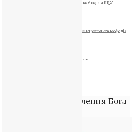
Тернопільсько-Теребовлянська Єпархія ПЦУ
СОБОР РІЗДВА ХРИСТОВОГО
Розклад Богослужінь
Тернопільська Матір Божа
Святині
МИТРОПОЛИТ МЕФОДІЙ
Фонд Пам’яті Блаженнішого Митрополита Мефодія
Історія
ЦЕРКОВНИЙ КАЛЕНДАР
МОЛИТВА
Молитви
ОНЛАЙН ПОСЛУГИ
Записки за здоров’я та за упокій
Запалити свічку
НОВИНИ
Позначка:
прославлення Бога
Головна
>
прославлення Бога