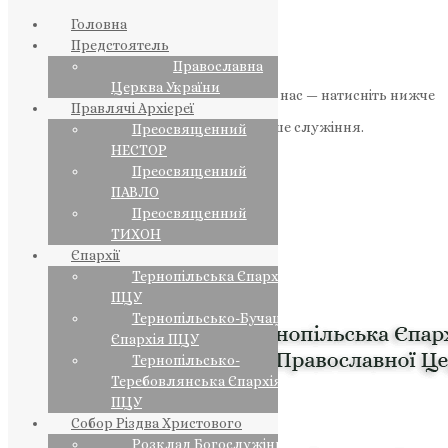
Головна
Предстоятель
Православна
Церква України
Якщо маєте можливість, підтримайте нас — натисніть нижче
Правлячі Архієреї
«Пожертва».
Ваша допомога зміцнює наше служіння.
Преосвященний
НЕСТОР
ПОЖЕРТВА
Преосвященний
ПАВЛО
НАШ ТЕЛЕГРАМ
Преосвященний
ТИХОН
Єпархії
Тернопільська Єпархія
ПЦУ
Тернопільсько-Бучацька
Єпархія ПЦУ
Тернопільсько-
Теребовлянська Єпархія
ПЦУ
Собор Різдва Христового
Розклад Богослужінь