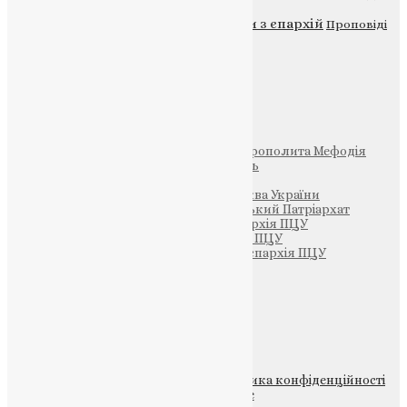
Новини
Молитва
Новини з єпархій
Проповіді
Фото
Свята
Інші
Фонд Пам’яті Блаженнішого Митрополита Мефодія
Парафія Святих Жон-Мироносиць
Патріархія ПЦУ (УАПЦ)
Офіційна сторінка – Помісна Церква України
Вселенський Константинопольський Патріархат
Тернопільсько-Кременецька єпархія ПЦУ
Тернопільсько-Бучацька єпархія ПЦУ
Тернопільсько-Теребовлянська єпархія ПЦУ
Щедрик – Церковна Лавка
ПОЖЕРТВА
НАШ ТЕЛЕГРАМ
© 2015-2026 Всі права захищені.
Політика конфіденційності
файлів та Cookie