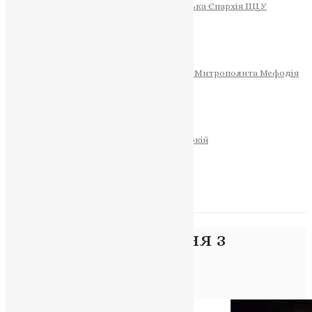
Тернопільсько-Теребовлянська Єпархія ПЦУ
СОБОР РІЗДВА ХРИСТОВОГО
Розклад Богослужінь
Тернопільська Матір Божа
Святині
МИТРОПОЛИТ МЕФОДІЙ
Фонд Пам’яті Блаженнішого Митрополита Мефодія
Історія
ЦЕРКОВНИЙ КАЛЕНДАР
МОЛИТВА
Молитви
ОНЛАЙН ПОСЛУГИ
Записки за здоров’я та за упокій
Запалити свічку
НОВИНИ
Позначка:
прощання з
військовим
Головна
>
прощання з військовим