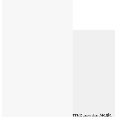
Архів
Архів
Соц.медіа
Контакти
E-mail:
info@uapc.te.ua
Веб-сайт:
https://uapc.te.ua
Головна
Контакти
Публічна оферта
Категорії
Відео
ENG - News
Житія святих
Медіа
Діти
Листи вірян