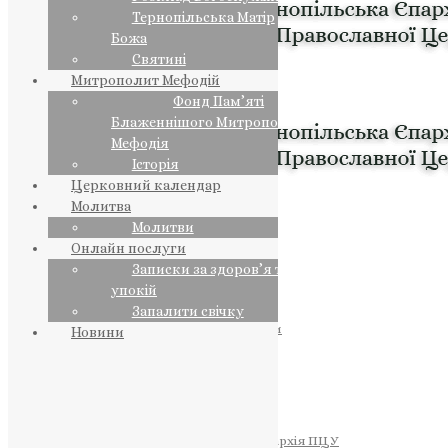
Тернопільська Матір
Божа
Святині
Митрополит Мефодій
Фонд Пам’яті
Блаженнішого Митрополита
Мефодія
Історія
Церковний календар
Молитва
Молитви
Онлайн послуги
Записки за здоров’я та за
упокій
Запалити свічку
ПРЕДСТОЯТЕЛЬ
Православна Церква України
Новини
ПРАВЛЯЧІ АРХІЄРЕЇ
Преосвященний НЕСТОР
Преосвященний ПАВЛО
Преосвященний ТИХОН
ЄПАРХІЇ
Тернопільська Єпархія ПЦУ
Тернопільсько-Бучацька Єпархія ПЦУ