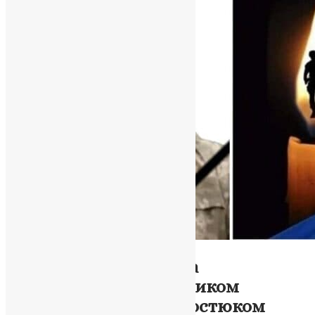
Новини
,
Фото
Озернянська громада
прощається із захисником
України Михайлом Костюком