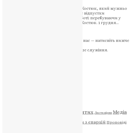
Житель села Сировари, воїн Михайло Костюк, який мужньо
боронив Україну, пішов із життя під час відпустки
Озернянська громада у глибокій скорботі: перебуваючи у
відпустці, помер військовий Михайло Костюк. 1 грудня…
News
,
2 роки тому
2 хв
читати
Якщо маєте можливість, підтримайте нас — натисніть нижче
«Пожертва».
Ваша допомога зміцнює наше служіння.
ПОЖЕРТВА
НАШ ТЕЛЕГРАМ
Категорії
Відео
ENG - News
Житія святих
Медіа
Діти
Листи вірян
Новини
Молитва
Новини з єпархій
Проповіді
Фото
Свята