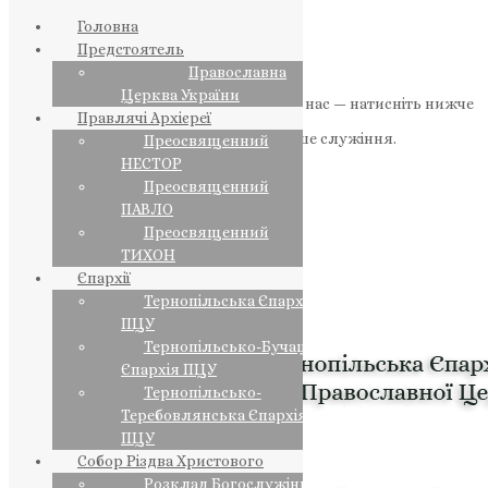
Головна
Предстоятель
Православна
Церква України
Якщо маєте можливість, підтримайте нас — натисніть нижче
Правлячі Архієреї
«Пожертва».
Ваша допомога зміцнює наше служіння.
Преосвященний
НЕСТОР
ПОЖЕРТВА
Преосвященний
ПАВЛО
НАШ ТЕЛЕГРАМ
Преосвященний
ТИХОН
Єпархії
Тернопільська Єпархія
ПЦУ
Тернопільсько-Бучацька
Єпархія ПЦУ
Тернопільсько-
Теребовлянська Єпархія
ПЦУ
Собор Різдва Христового
Розклад Богослужінь