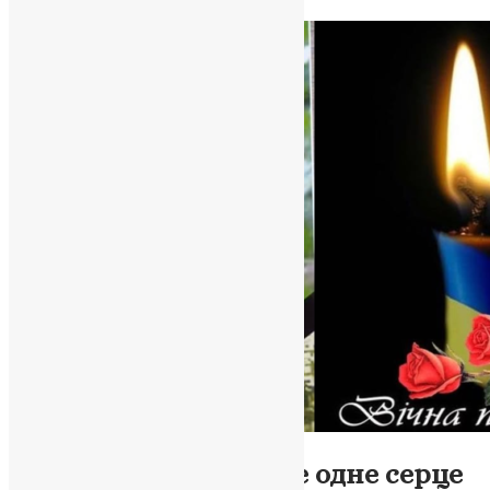
News
,
1 рік тому
2 хв
читати
Новини
,
Фото
Сергій Нестерук — ще одне серце