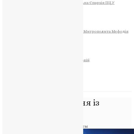
Тернопільсько-Теребовлянська Єпархія ПЦУ
СОБОР РІЗДВА ХРИСТОВОГО
Розклад Богослужінь
Тернопільська Матір Божа
Святині
МИТРОПОЛИТ МЕФОДІЙ
Фонд Пам’яті Блаженнішого Митрополита Мефодія
Історія
ЦЕРКОВНИЙ КАЛЕНДАР
МОЛИТВА
Молитви
ОНЛАЙН ПОСЛУГИ
Записки за здоров’я та за упокій
Запалити свічку
НОВИНИ
Позначка:
прощання із
земляком-героєм
Головна
>
прощання із земляком-героєм