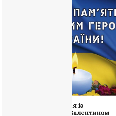
Новини
,
Фото
Тернопіль прощається із
захисником України Валентином