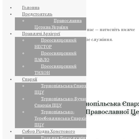
Головна
Предстоятель
Православна
Церква України
Якщо маєте можливість, підтримайте нас — натисніть нижче
Правлячі Архієреї
«Пожертва».
Ваша допомога зміцнює наше служіння.
Преосвященний
НЕСТОР
ПОЖЕРТВА
Преосвященний
ПАВЛО
НАШ ТЕЛЕГРАМ
Преосвященний
ТИХОН
Єпархії
Тернопільська Єпархія
ПЦУ
Тернопільсько-Бучацька
Єпархія ПЦУ
Тернопільсько-
Теребовлянська Єпархія
ПЦУ
Собор Різдва Христового
Розклад Богослужінь