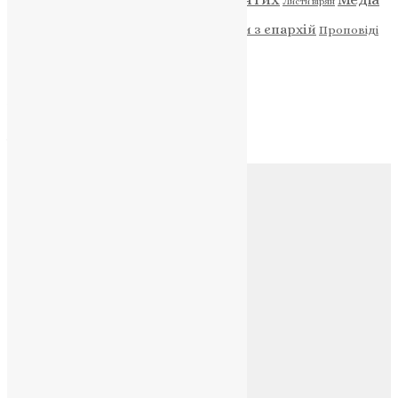
Діти
Листи вірян
Новини
Молитва
Новини з єпархій
Проповіді
Фото
Свята
Архів
Архів
Соц.медіа
Контакти
E-mail:
info@uapc.te.ua
Веб-сайт:
https://uapc.te.ua
Головна
Контакти
Публічна оферта