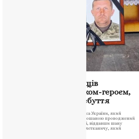
Новини
,
Фото
Іван Гелетканич: Борщів
прощається із земляком-героєм,
який повернувся з небуття
Громада у сльозах вшанувала Захисника України, який
вважався зниклим безвісти, а тепер з пошаною проводжений
до Вічності Громада Борщева у скорботі, віддавши шану
полеглому захиснику України Івану Гелетканичу, який
боронив…