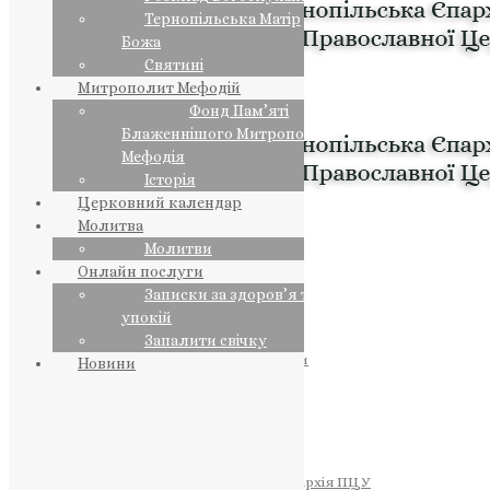
Тернопільська Матір
Божа
Святині
Митрополит Мефодій
Фонд Пам’яті
Блаженнішого Митрополита
Мефодія
Історія
Церковний календар
Молитва
Молитви
Онлайн послуги
Записки за здоров’я та за
упокій
Запалити свічку
ПРЕДСТОЯТЕЛЬ
Православна Церква України
Новини
ПРАВЛЯЧІ АРХІЄРЕЇ
Преосвященний НЕСТОР
Преосвященний ПАВЛО
Преосвященний ТИХОН
ЄПАРХІЇ
Тернопільська Єпархія ПЦУ
Тернопільсько-Бучацька Єпархія ПЦУ