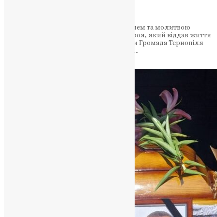
Мельником
2 жовтня громада міста з глибоким болем та молитвою
провела в останню дорогу земляка-героя, який віддав життя
за свободу й незалежність Батьківщини Громада Тернопіля
знову в глибокій скорботі та молитвах:…
News
,
10 місяців тому
2 хв
читати