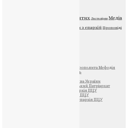
Категорії
Відео
ENG - News
Житія святих
Медіа
Діти
Листи вірян
Новини
Молитва
Новини з єпархій
Проповіді
Фото
Свята
Інші
Фонд Пам’яті Блаженнішого Митрополита Мефодія
Парафія Святих Жон-Мироносиць
Патріархія ПЦУ (УАПЦ)
Офіційна сторінка – Помісна Церква України
Вселенський Константинопольський Патріархат
Тернопільсько-Кременецька єпархія ПЦУ
Тернопільсько-Бучацька єпархія ПЦУ
Тернопільсько-Теребовлянська єпархія ПЦУ
Щедрик – Церковна Лавка
ПОЖЕРТВА
НАШ ТЕЛЕГРАМ