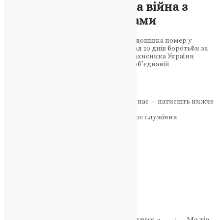
України, яке зупинила війна з
російськими агресорами
Поранений на Донеччині воїн із села Радошівка помер у
Вінницькій обласній лікарні після понад 10 днів боротьби за
життя Скорботну звістку про cмeрть захиcника України
повідомили у Вeликодeдeркальcькій об’єднаній
тeриторiальній…
News
,
1 рік тому
2 хв
читати
Якщо маєте можливість, підтримайте нас — натисніть нижче
«Пожертва».
Ваша допомога зміцнює наше служіння.
ПОЖЕРТВА
НАШ ТЕЛЕГРАМ
Категорії
Відео
ENG - News
Житія святих
Медіа