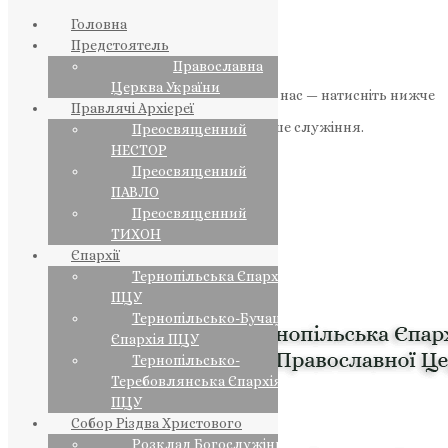
Головна
Предстоятель
Православна
Церква України
Якщо маєте можливість, підтримайте нас — натисніть нижче
Правлячі Архієреї
«Пожертва».
Ваша допомога зміцнює наше служіння.
Преосвященний
НЕСТОР
ПОЖЕРТВА
Преосвященний
ПАВЛО
НАШ ТЕЛЕГРАМ
Преосвященний
ТИХОН
Єпархії
Тернопільська Єпархія
ПЦУ
Тернопільсько-Бучацька
Єпархія ПЦУ
Тернопільсько-
Теребовлянська Єпархія
ПЦУ
Собор Різдва Христового
Розклад Богослужінь