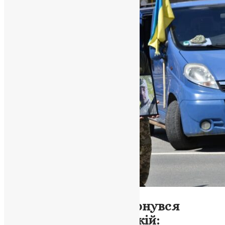
Новини
,
Фото
Ігор Синенький повернувся
додому на вічний спокій: