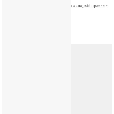
Новини
Молитва
Новини з єпархій
Проповіді
Фото
Свята
Архів
Архів
Соц.медіа
Контакти
E-mail:
info@uapc.te.ua
Веб-сайт:
https://uapc.te.ua
Головна
Контакти
Публічна оферта