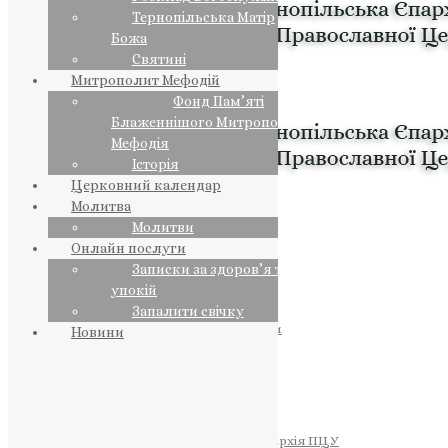
Тернопільська Матір
Божа
Святині
Митрополит Мефодій
Фонд Пам’яті
Блаженнішого Митрополита
Мефодія
Історія
Церковний календар
Молитва
Молитви
Онлайн послуги
Записки за здоров’я та за
упокій
Запалити свічку
ПРЕДСТОЯТЕЛЬ
Православна Церква України
Новини
ПРАВЛЯЧІ АРХІЄРЕЇ
Преосвященний НЕСТОР
Преосвященний ПАВЛО
Преосвященний ТИХОН
ЄПАРХІЇ
Тернопільська Єпархія ПЦУ
Тернопільсько-Бучацька Єпархія ПЦУ