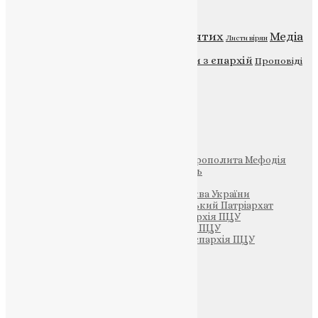
Категорії
Відео
ENG - News
Житія святих
Медіа
Діти
Листи вірян
Новини
Молитва
Новини з єпархій
Проповіді
Фото
Свята
Інші
Фонд Пам’яті Блаженнішого Митрополита Мефодія
Парафія Святих Жон-Мироносиць
Патріархія ПЦУ (УАПЦ)
Офіційна сторінка – Помісна Церква України
Вселенський Константинопольський Патріархат
Тернопільсько-Кременецька єпархія ПЦУ
Тернопільсько-Бучацька єпархія ПЦУ
Тернопільсько-Теребовлянська єпархія ПЦУ
Щедрик – Церковна Лавка
ПОЖЕРТВА
НАШ ТЕЛЕГРАМ