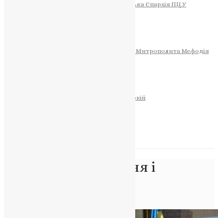
Тернопільсько-Теребовлянська Єпархія ПЦУ
СОБОР РІЗДВА ХРИСТОВОГО
Розклад Богослужінь
Тернопільська Матір Божа
Святині
МИТРОПОЛИТ МЕФОДІЙ
Фонд Пам’яті Блаженнішого Митрополита Мефодія
Історія
ЦЕРКОВНИЙ КАЛЕНДАР
МОЛИТВА
Молитви
ОНЛАЙН ПОСЛУГИ
Записки за здоров’я та за упокій
Запалити свічку
НОВИНИ
Позначка:
прощання і
похорон
Головна
>
прощання і похорон