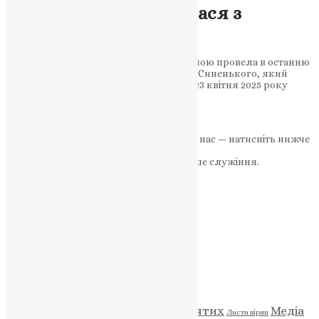
Теребовля попрощалася з
воїном-героєм
23 квітня громада міста з болем і пошаною провела в останню
путь захисника України, солдата Ігоря Синенького, який
загинув під Маринівкою на Донеччині 23 квітня 2025 року
Теребовлянська громада з…
News
,
1 рік тому
3 хв
читати
Якщо маєте можливість, підтримайте нас — натисніть нижче
«Пожертва».
Ваша допомога зміцнює наше служіння.
ПОЖЕРТВА
НАШ ТЕЛЕГРАМ
Категорії
Відео
ENG - News
Житія святих
Медіа
Діти
Листи вірян