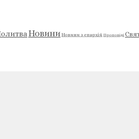
Новини
олитва
Свя
Новини з єпархій
Проповіді