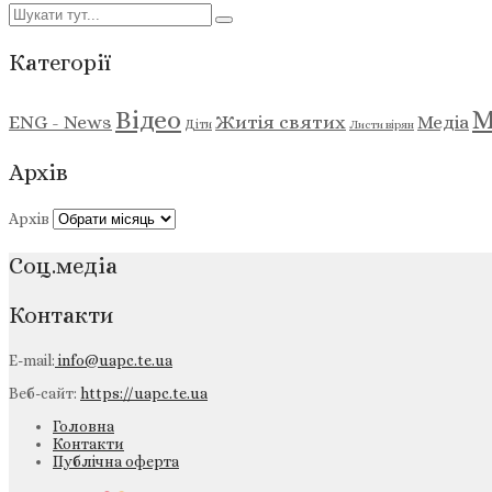
Категорії
М
Відео
ENG - News
Житія святих
Медіа
Діти
Листи вірян
Архів
Архів
Соц.медіа
Контакти
E-mail:
info@uapc.te.ua
Веб-сайт:
https://uapc.te.ua
Головна
Контакти
Публічна оферта