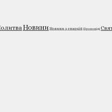
Новини
олитва
Свя
Новини з єпархій
Проповіді