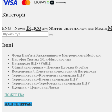
Категорії
М
Відео
ENG - News
Житія святих
Медіа
Діти
Листи вірян
Інші
Фонд Пам’яті Блаженнішого Митрополита Мефодія
Парафія Святих Жон-Мироносиць
Патріархія ПЦУ (УАПЦ)
Офіційна сторінка – Помісна Церква України
Вселенський Константинопольський Патріархат
Тернопільсько-Кременецька єпархія ПЦУ
Тернопільсько-Бучацька єпархія ПЦУ
Тернопільсько-Теребовлянська єпархія ПЦУ
Щедрик – Церковна Лавка
ПОЖЕРТВА
НАШ ТЕЛЕГРАМ