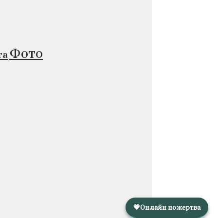
Фото
та
💗
Онлайн пожертва