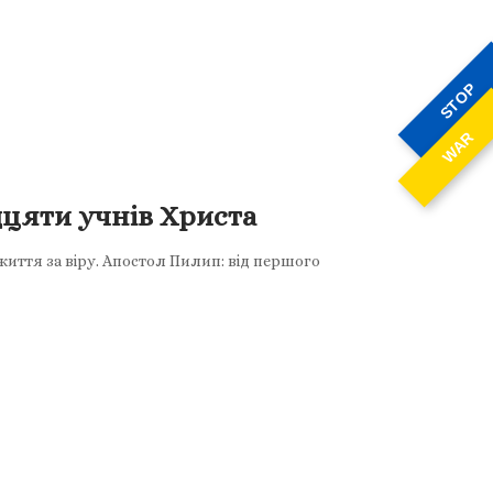
STOP
WAR
дцяти учнів Христа
життя за віру. Апостол Пилип: від першого