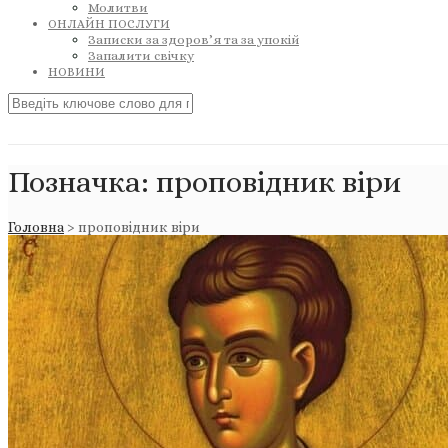
Молитви
ОНЛАЙН ПОСЛУГИ
Записки за здоров’я та за упокій
Запалити свічку
НОВИНИ
Позначка:
проповідник віри
Головна
>
проповідник віри