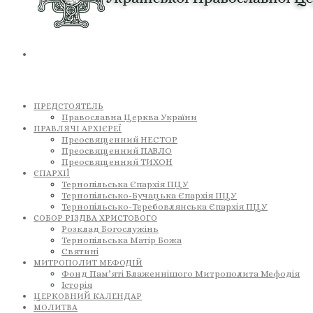
ПРЕДСТОЯТЕЛЬ
Православна Церква України
ПРАВЛЯЧІ АРХІЄРЕЇ
Преосвященний НЕСТОР
Преосвященний ПАВЛО
Преосвященний ТИХОН
ЄПАРХІЇ
Тернопільська Єпархія ПЦУ
Тернопільсько-Бучацька Єпархія ПЦУ
Тернопільсько-Теребовлянська Єпархія ПЦУ
СОБОР РІЗДВА ХРИСТОВОГО
Розклад Богослужінь
Тернопільська Матір Божа
Святині
МИТРОПОЛИТ МЕФОДІЙ
Фонд Пам’яті Блаженнішого Митрополита Мефодія
Історія
ЦЕРКОВНИЙ КАЛЕНДАР
МОЛИТВА