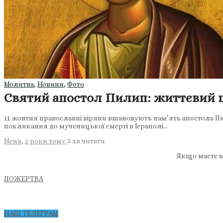
Молитва
,
Новини
,
Фото
Святий апостол Пилип: життєвий ш
11 жовтня православні віряни вшановують пам’ять апостола Пил
покликання до мученицької смерті в Ієраполі…
News
,
2 роки тому
3 хв
читати
Якщо маєте м
ПОЖЕРТВА
НАШ ТЕЛЕГРАМ