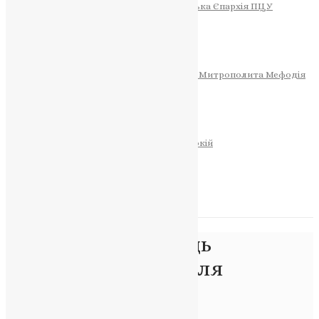
Тернопільсько-Теребовлянська Єпархія ПЦУ
СОБОР РІЗДВА ХРИСТОВОГО
Розклад Богослужінь
Тернопільська Матір Божа
Святині
МИТРОПОЛИТ МЕФОДІЙ
Фонд Пам’яті Блаженнішого Митрополита Мефодія
Історія
ЦЕРКОВНИЙ КАЛЕНДАР
МОЛИТВА
Молитви
ОНЛАЙН ПОСЛУГИ
Записки за здоров’я та за упокій
Запалити свічку
НОВИНИ
Позначка:
проповідь
Митрополита Василя
Липківського