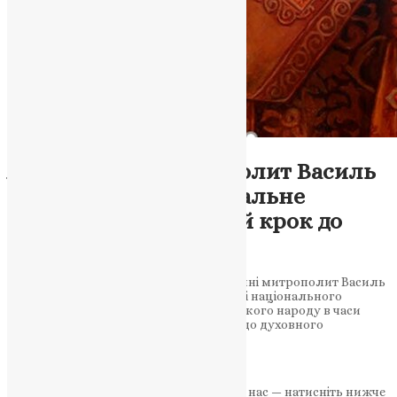
Новини
,
Фото
АРХІВ УАПЦ/Митрополит Василь
Липківський: Національне
об’єднання — перший крок до
відродження народу
У своїй проповіді на Неділю по Вознесінні митрополит Василь
Липківський наголошує на важливості національного
об’єднання для відродження українського народу в часи
страждань і переворотів. Він закликає до духовного
зростання, підтримки…
News
,
2 роки тому
7 хв
читати
Якщо маєте можливість, підтримайте нас — натисніть нижче