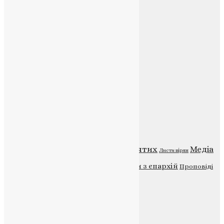
Контакти
E-mail:
info@uapc.te.ua
Веб-сайт:
https://uapc.te.ua
Головна
Контакти
Публічна оферта
Категорії
Відео
ENG - News
Житія святих
Медіа
Діти
Листи вірян
Новини
Молитва
Новини з єпархій
Проповіді
Фото
Свята
Інші