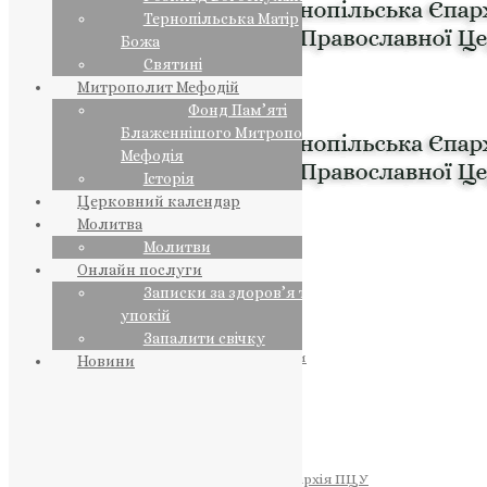
Тернопільська Матір
Божа
Святині
Митрополит Мефодій
Фонд Пам’яті
Блаженнішого Митрополита
Мефодія
Історія
Церковний календар
Молитва
Молитви
Онлайн послуги
Записки за здоров’я та за
упокій
Запалити свічку
ПРЕДСТОЯТЕЛЬ
Православна Церква України
Новини
ПРАВЛЯЧІ АРХІЄРЕЇ
Преосвященний НЕСТОР
Преосвященний ПАВЛО
Преосвященний ТИХОН
ЄПАРХІЇ
Тернопільська Єпархія ПЦУ
Тернопільсько-Бучацька Єпархія ПЦУ