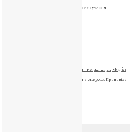
«Пожертва».
Ваша допомога зміцнює наше служіння.
ПОЖЕРТВА
НАШ ТЕЛЕГРАМ
Категорії
Відео
ENG - News
Житія святих
Медіа
Діти
Листи вірян
Новини
Молитва
Новини з єпархій
Проповіді
Фото
Свята
Архів
Архів
Соц.медіа