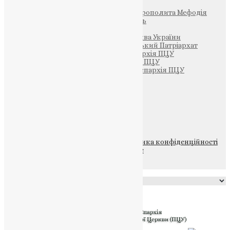
Фонд Пам’яті Блаженнішого Митрополита Мефодія
Парафія Святих Жон-Мироносиць
Патріархія ПЦУ (УАПЦ)
Офіційна сторінка – Помісна Церква України
Вселенський Константинопольський Патріархат
Тернопільсько-Кременецька єпархія ПЦУ
Тернопільсько-Бучацька єпархія ПЦУ
Тернопільсько-Теребовлянська єпархія ПЦУ
Щедрик – Церковна Лавка
ПОЖЕРТВА
НАШ ТЕЛЕГРАМ
© 2015-2026 Всі права захищені.
Політика конфіденційності
файлів та Cookie
Powered by
Translate