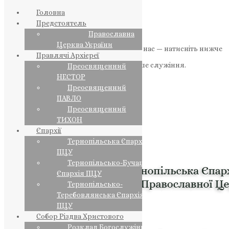
Головна
Предстоятель
Православна
Церква України
Якщо маєте можливість, підтримайте нас — натисніть нижче
Правлячі Архієреї
«Пожертва».
Ваша допомога зміцнює наше служіння.
Преосвященний
НЕСТОР
ПОЖЕРТВА
Преосвященний
ПАВЛО
НАШ ТЕЛЕГРАМ
Преосвященний
ТИХОН
Єпархії
Тернопільська Єпархія
ПЦУ
Тернопільсько-Бучацька
Єпархія ПЦУ
Тернопільсько-
Теребовлянська Єпархія
ПЦУ
Собор Різдва Христового
Розклад Богослужінь