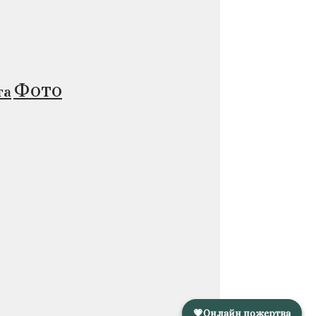
Фото
та
💗
Онлайн пожертва