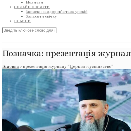
Молитви
ОНЛАЙН ПОСЛУГИ
Записки за здоров’я та за упокій
Запалити свічку
НОВИНИ
Позначка:
презентація журналу
Головна
>
презентація журналу “Церква і суспільство”