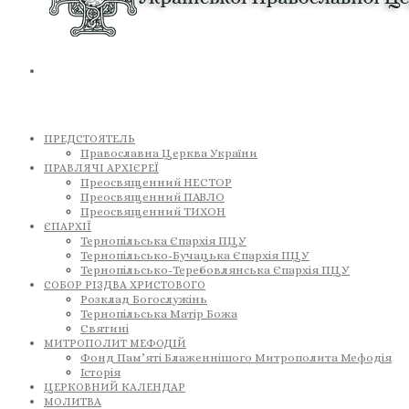
ПРЕДСТОЯТЕЛЬ
Православна Церква України
ПРАВЛЯЧІ АРХІЄРЕЇ
Преосвященний НЕСТОР
Преосвященний ПАВЛО
Преосвященний ТИХОН
ЄПАРХІЇ
Тернопільська Єпархія ПЦУ
Тернопільсько-Бучацька Єпархія ПЦУ
Тернопільсько-Теребовлянська Єпархія ПЦУ
СОБОР РІЗДВА ХРИСТОВОГО
Розклад Богослужінь
Тернопільська Матір Божа
Святині
МИТРОПОЛИТ МЕФОДІЙ
Фонд Пам’яті Блаженнішого Митрополита Мефодія
Історія
ЦЕРКОВНИЙ КАЛЕНДАР
МОЛИТВА