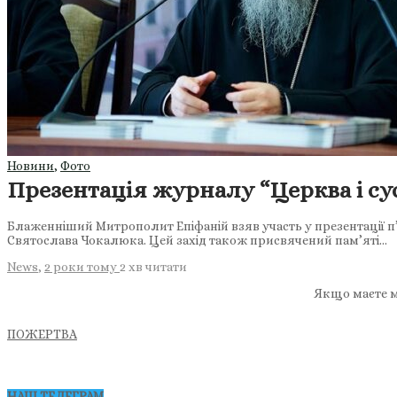
Новини
,
Фото
Презентація журналу “Церква і сусп
Блаженніший Митрополит Епіфаній взяв участь у презентації п’я
Святослава Чокалюка. Цей захід також присвячений пам’яті…
News
,
2 роки тому
2 хв
читати
Якщо маєте м
ПОЖЕРТВА
НАШ ТЕЛЕГРАМ