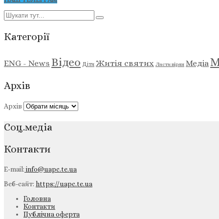
Категорії
М
Відео
ENG - News
Житія святих
Медіа
Діти
Листи вірян
Архів
Архів
Соц.медіа
Контакти
E-mail:
info@uapc.te.ua
Веб-сайт:
https://uapc.te.ua
Головна
Контакти
Публічна оферта