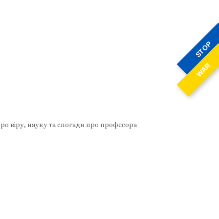
STOP
WAR
про віру, науку та спогади про професора