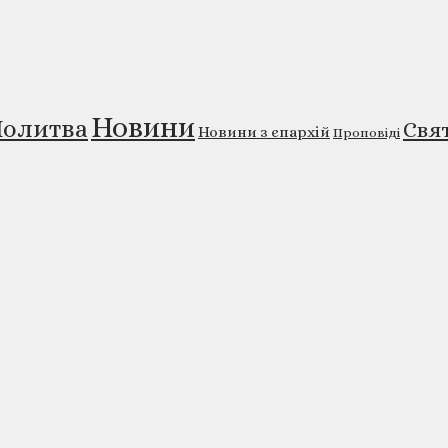
Новини
олитва
Свя
Новини з єпархій
Проповіді