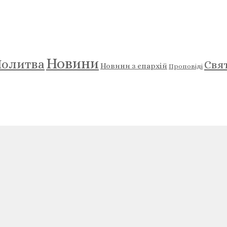
Новини
олитва
Свя
Новини з єпархій
Проповіді