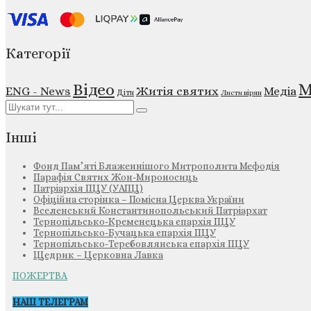
Категорії
М
Відео
ENG - News
Житія святих
Медіа
Діти
Листи вірян
Інші
Фонд Пам’яті Блаженнішого Митрополита Мефодія
Парафія Святих Жон-Мироносиць
Патріархія ПЦУ (УАПЦ)
Офіційна сторінка – Помісна Церква України
Вселенський Константинопольський Патріархат
Тернопільсько-Кременецька єпархія ПЦУ
Тернопільсько-Бучацька єпархія ПЦУ
Тернопільсько-Теребовлянська єпархія ПЦУ
Щедрик – Церковна Лавка
ПОЖЕРТВА
НАШ ТЕЛЕГРАМ