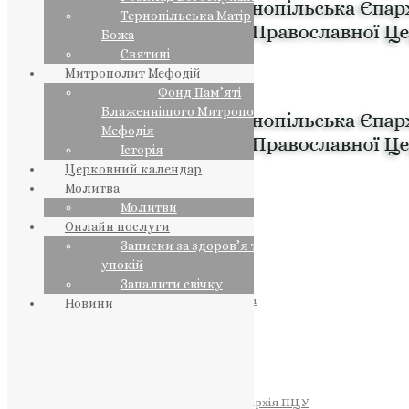
Тернопільська Матір
Божа
Святині
Митрополит Мефодій
Фонд Пам’яті
Блаженнішого Митрополита
Мефодія
Історія
Церковний календар
Молитва
Молитви
Онлайн послуги
Записки за здоров’я та за
упокій
Запалити свічку
ПРЕДСТОЯТЕЛЬ
Православна Церква України
Новини
ПРАВЛЯЧІ АРХІЄРЕЇ
Преосвященний НЕСТОР
Преосвященний ПАВЛО
Преосвященний ТИХОН
ЄПАРХІЇ
Тернопільська Єпархія ПЦУ
Тернопільсько-Бучацька Єпархія ПЦУ