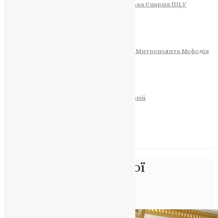
Тернопільсько-Теребовлянська Єпархія ПЦУ
СОБОР РІЗДВА ХРИСТОВОГО
Розклад Богослужінь
Тернопільська Матір Божа
Святині
МИТРОПОЛИТ МЕФОДІЙ
Фонд Пам’яті Блаженнішого Митрополита Мефодія
Історія
ЦЕРКОВНИЙ КАЛЕНДАР
МОЛИТВА
Молитви
ОНЛАЙН ПОСЛУГИ
Записки за здоров’я та за упокій
Запалити свічку
НОВИНИ
Позначка:
Пресвятої
Владичиці
Головна
>
Пресвятої Владичиці