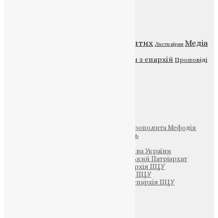
Категорії
Відео
ENG - News
Житія святих
Медіа
Діти
Листи вірян
Новини
Молитва
Новини з єпархій
Проповіді
Фото
Свята
Інші
Фонд Пам’яті Блаженнішого Митрополита Мефодія
Парафія Святих Жон-Мироносиць
Патріархія ПЦУ (УАПЦ)
Офіційна сторінка – Помісна Церква України
Вселенський Константинопольський Патріархат
Тернопільсько-Кременецька єпархія ПЦУ
Тернопільсько-Бучацька єпархія ПЦУ
Тернопільсько-Теребовлянська єпархія ПЦУ
Щедрик – Церковна Лавка
ПОЖЕРТВА