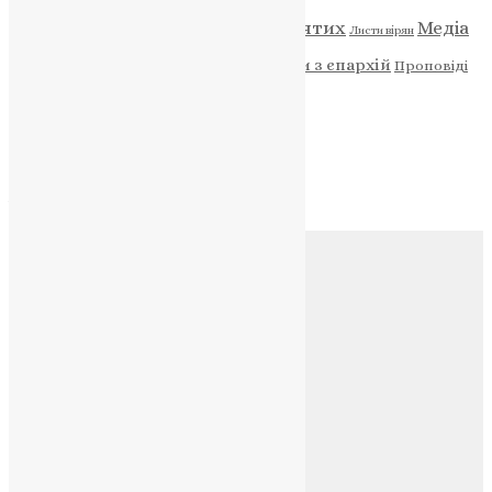
Відео
ENG - News
Житія святих
Медіа
Діти
Листи вірян
Новини
Молитва
Новини з єпархій
Проповіді
Фото
Свята
Архів
Архів
Соц.медіа
Контакти
E-mail:
info@uapc.te.ua
Веб-сайт:
https://uapc.te.ua
Головна
Контакти
Публічна оферта