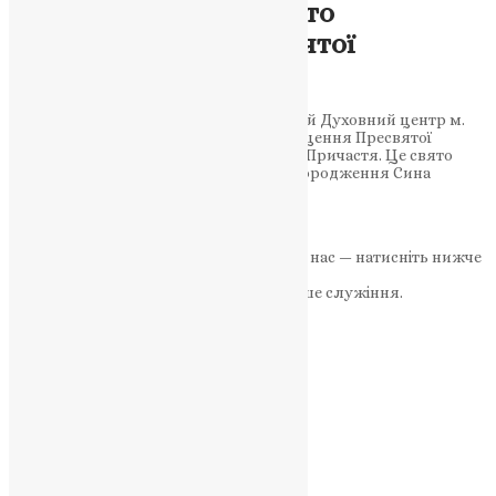
Святкуймо разом свято
Благовіщення Пресвятої
Владичиці!
У цьому повідомленні Свято-Троїцький Духовний центр м.
Тернополя вітає усіх зі святом Благовіщення Пресвятої
Владичиці та прийняттям Пресвятого Причастя. Це свято
символізує початок нового життя та породження Сина
Божого у…
News
,
3 роки тому
1 хв
читати
Якщо маєте можливість, підтримайте нас — натисніть нижче
«Пожертва».
Ваша допомога зміцнює наше служіння.
ПОЖЕРТВА
НАШ ТЕЛЕГРАМ
Категорії