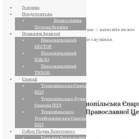
Головна
Предстоятель
Православна
Церква України
Якщо маєте можливість, підтримайте нас — натисніть нижче
Правлячі Архієреї
«Пожертва».
Ваша допомога зміцнює наше служіння.
Преосвященний
НЕСТОР
ПОЖЕРТВА
Преосвященний
ПАВЛО
НАШ ТЕЛЕГРАМ
Преосвященний
ТИХОН
Єпархії
Тернопільська Єпархія
ПЦУ
Тернопільсько-Бучацька
Єпархія ПЦУ
Тернопільсько-
Теребовлянська Єпархія
ПЦУ
Собор Різдва Христового
Розклад Богослужінь