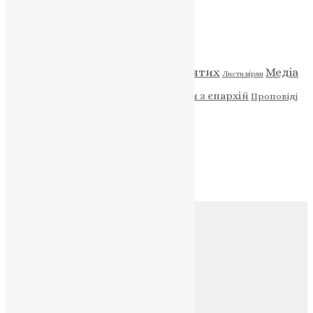
Категорії
Відео
ENG - News
Житія святих
Медіа
Діти
Листи вірян
Новини
Молитва
Новини з єпархій
Проповіді
Фото
Свята
Архів
Архів
Соц.медіа
Контакти
E-mail:
info@uapc.te.ua
Веб-сайт:
https://uapc.te.ua
Головна