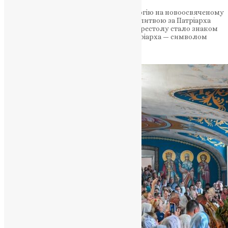
Блаженнійший Епіфаній звершив літургію на новоосвяченому
престолі, поєднавши урочистість із молитвою за Патріарха
Володимира (Романюка). Освячення престолу стало знаком
єдності Неба й землі, а пам’ять про Патріарха — символом
жертовної…
News
,
9 місяців тому
3 хв
читати