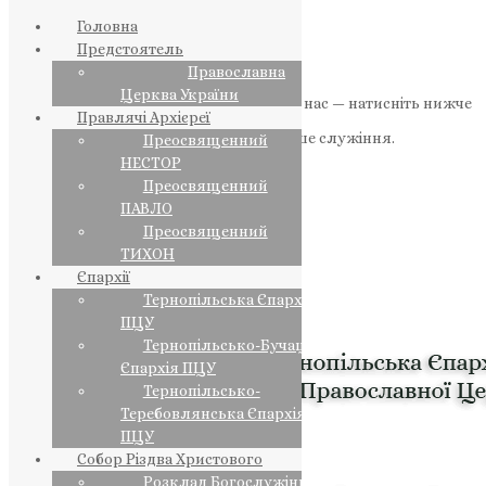
Головна
Предстоятель
Православна
Церква України
Якщо маєте можливість, підтримайте нас — натисніть нижче
Правлячі Архієреї
«Пожертва».
Ваша допомога зміцнює наше служіння.
Преосвященний
НЕСТОР
ПОЖЕРТВА
Преосвященний
ПАВЛО
НАШ ТЕЛЕГРАМ
Преосвященний
ТИХОН
Єпархії
Тернопільська Єпархія
ПЦУ
Тернопільсько-Бучацька
Єпархія ПЦУ
Тернопільсько-
Теребовлянська Єпархія
ПЦУ
Собор Різдва Христового
Розклад Богослужінь