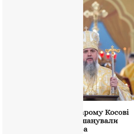
Новини
,
Фото
Сила смирення: у Старому Косові
освятили престол і вшанували
Патріарха Володимира