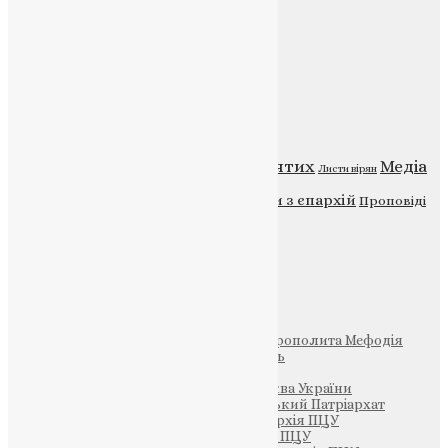
Контакти
Публічна оферта
Категорії
Відео
ENG - News
Житія святих
Медіа
Діти
Листи вірян
Новини
Молитва
Новини з єпархій
Проповіді
Фото
Свята
Інші
Фонд Пам’яті Блаженнішого Митрополита Мефодія
Парафія Святих Жон-Мироносиць
Патріархія ПЦУ (УАПЦ)
Офіційна сторінка – Помісна Церква України
Вселенський Константинопольський Патріархат
Тернопільсько-Кременецька єпархія ПЦУ
Тернопільсько-Бучацька єпархія ПЦУ