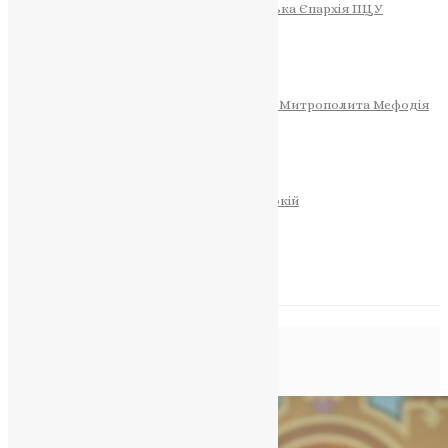
Тернопільсько-Теребовлянська Єпархія ПЦУ
СОБОР РІЗДВА ХРИСТОВОГО
Розклад Богослужінь
Тернопільська Матір Божа
Святині
МИТРОПОЛИТ МЕФОДІЙ
Фонд Пам’яті Блаженнішого Митрополита Мефодія
Історія
ЦЕРКОВНИЙ КАЛЕНДАР
МОЛИТВА
Молитви
ОНЛАЙН ПОСЛУГИ
Записки за здоров’я та за упокій
Запалити свічку
НОВИНИ
Позначка:
престол
Головна
>
престол