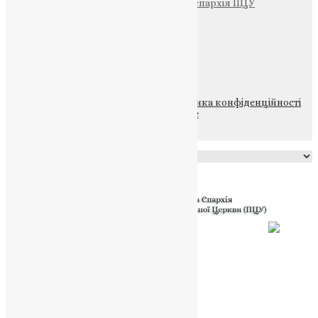
Тернопільсько-Теребовлянська єпархія ПЦУ
Щедрик – Церковна Лавка
ПОЖЕРТВА
НАШ ТЕЛЕГРАМ
© 2015-2026 Всі права захищені.
Політика конфіденційності
файлів та Cookie
Powered by
Translate