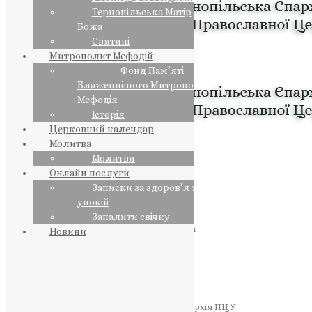
Тернопільська Матір
Божа
Святині
Митрополит Мефодій
Фонд Пам’яті
Блаженнішого Митрополита
Мефодія
Історія
Церковний календар
Молитва
Молитви
Онлайн послуги
Записки за здоров’я та за
упокій
Запалити свічку
ПРЕДСТОЯТЕЛЬ
Православна Церква України
Новини
ПРАВЛЯЧІ АРХІЄРЕЇ
Преосвященний НЕСТОР
Преосвященний ПАВЛО
Преосвященний ТИХОН
ЄПАРХІЇ
Тернопільська Єпархія ПЦУ
Тернопільсько-Бучацька Єпархія ПЦУ