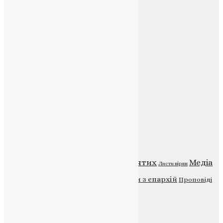
Соц.медіа
Контакти
E-mail:
info@uapc.te.ua
Веб-сайт:
https://uapc.te.ua
Головна
Контакти
Публічна оферта
Категорії
Відео
ENG - News
Житія святих
Медіа
Діти
Листи вірян
Новини
Молитва
Новини з єпархій
Проповіді
Фото
Свята