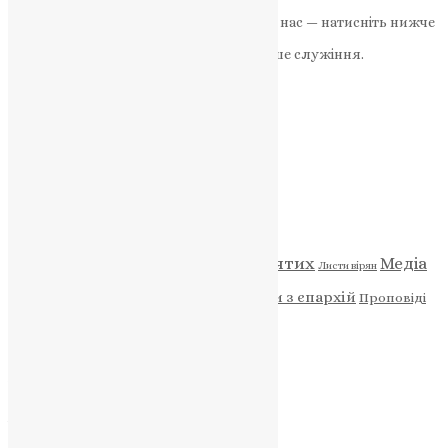
Якщо маєте можливість, підтримайте нас — натисніть нижче
«Пожертва».
Ваша допомога зміцнює наше служіння.
ПОЖЕРТВА
НАШ ТЕЛЕГРАМ
Категорії
Відео
ENG - News
Житія святих
Медіа
Діти
Листи вірян
Новини
Молитва
Новини з єпархій
Проповіді
Фото
Свята
Архів
Архів