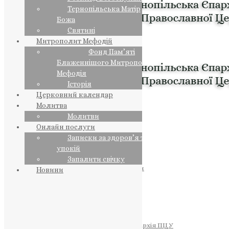
Тернопільська Матір
Божа
Святині
Митрополит Мефодій
Фонд Пам’яті
Блаженнішого Митрополита
Мефодія
Історія
Церковний календар
Молитва
Молитви
Онлайн послуги
Записки за здоров’я та за
упокій
Запалити свічку
ПРЕДСТОЯТЕЛЬ
Православна Церква України
Новини
ПРАВЛЯЧІ АРХІЄРЕЇ
Преосвященний НЕСТОР
Преосвященний ПАВЛО
Преосвященний ТИХОН
ЄПАРХІЇ
Тернопільська Єпархія ПЦУ
Тернопільсько-Бучацька Єпархія ПЦУ