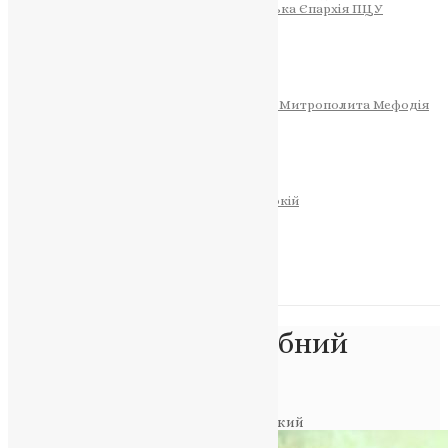
Тернопільсько-Теребовлянська Єпархія ПЦУ
СОБОР РІЗДВА ХРИСТОВОГО
Розклад Богослужінь
Тернопільська Матір Божа
Святині
МИТРОПОЛИТ МЕФОДІЙ
Фонд Пам’яті Блаженнішого Митрополита Мефодія
Історія
ЦЕРКОВНИЙ КАЛЕНДАР
МОЛИТВА
Молитви
ОНЛАЙН ПОСЛУГИ
Записки за здоров’я та за упокій
Запалити свічку
НОВИНИ
Позначка:
Преподобний
Павло Печерський
Головна
>
Преподобний Павло Печерський