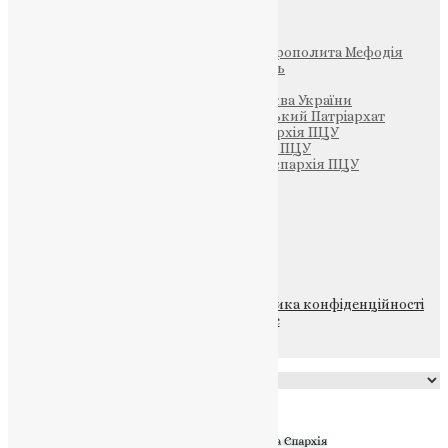
Інші
Фонд Пам’яті Блаженнішого Митрополита Мефодія
Парафія Святих Жон-Мироносиць
Патріархія ПЦУ (УАПЦ)
Офіційна сторінка – Помісна Церква України
Вселенський Константинопольський Патріархат
Тернопільсько-Кременецька єпархія ПЦУ
Тернопільсько-Бучацька єпархія ПЦУ
Тернопільсько-Теребовлянська єпархія ПЦУ
Щедрик – Церковна Лавка
ПОЖЕРТВА
НАШ ТЕЛЕГРАМ
© 2015-2026 Всі права захищені.
Політика конфіденційності
файлів та Cookie
Powered by
Translate