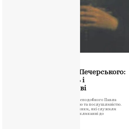
Молитва
Вшанування Пам’яті
Преподобного Павла Печерського:
Духовна Смиренність і
Покликання до Любові
10 вересня відзначаємо день пам’яті преподобного Павла
Печерського, відомого своєю покірністю та послушливістю.
Дізнайтеся більше про його життя і вчинки, які служили
прикладом для нас у справжньому покликанні до
смиреності…
News
,
3 роки тому
1 хв
читати