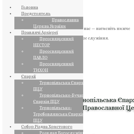
Головна
Предстоятель
Православна
Церква України
Якщо маєте можливість, підтримайте нас — натисніть нижче
Правлячі Архієреї
«Пожертва».
Ваша допомога зміцнює наше служіння.
Преосвященний
НЕСТОР
ПОЖЕРТВА
Преосвященний
ПАВЛО
НАШ ТЕЛЕГРАМ
Преосвященний
ТИХОН
Єпархії
Тернопільська Єпархія
ПЦУ
Тернопільсько-Бучацька
Єпархія ПЦУ
Тернопільсько-
Теребовлянська Єпархія
ПЦУ
Собор Різдва Христового
Розклад Богослужінь