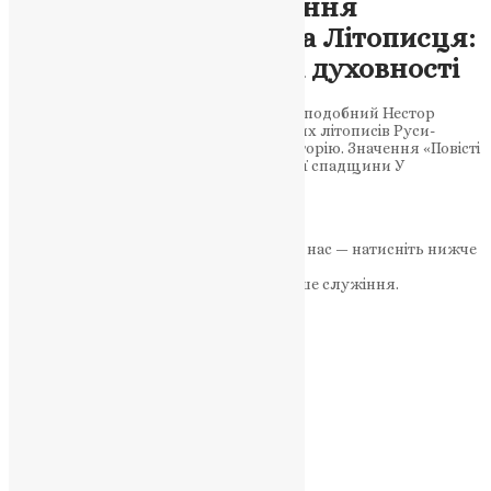
970 років від народження
преподобного Нестора Літописця:
збереження історії та духовності
У Києво-Печерській лаврі спочиває преподобний Нестор
Літописець, який створив одні з перших літописів Руси-
України, зберігши пам’ять про нашу історію. Значення «Повісті
минулих літ» для української духовної спадщини У
далекому XI…
News
,
2 роки тому
2 хв
читати
Якщо маєте можливість, підтримайте нас — натисніть нижче
«Пожертва».
Ваша допомога зміцнює наше служіння.
ПОЖЕРТВА
НАШ ТЕЛЕГРАМ
Категорії