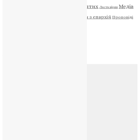
Відео
ENG - News
Житія святих
Медіа
Діти
Листи вірян
Новини
Молитва
Новини з єпархій
Проповіді
Фото
Свята
Архів
Архів
Соц.медіа
Контакти
E-mail:
info@uapc.te.ua
Веб-сайт:
https://uapc.te.ua
Головна
Контакти
Публічна оферта