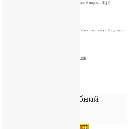
Тернопільсько-Теребовлянська Єпархія ПЦУ
СОБОР РІЗДВА ХРИСТОВОГО
Розклад Богослужінь
Тернопільська Матір Божа
Святині
МИТРОПОЛИТ МЕФОДІЙ
Фонд Пам’яті Блаженнішого Митрополита Мефодія
Історія
ЦЕРКОВНИЙ КАЛЕНДАР
МОЛИТВА
Молитви
ОНЛАЙН ПОСЛУГИ
Записки за здоров’я та за упокій
Запалити свічку
НОВИНИ
Позначка:
преподобний
Нестор
Головна
>
преподобний Нестор