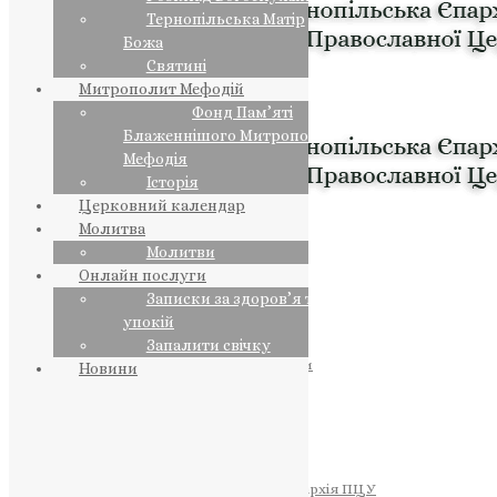
Тернопільська Матір
Божа
Святині
Митрополит Мефодій
Фонд Пам’яті
Блаженнішого Митрополита
Мефодія
Історія
Церковний календар
Молитва
Молитви
Онлайн послуги
Записки за здоров’я та за
упокій
Запалити свічку
ПРЕДСТОЯТЕЛЬ
Православна Церква України
Новини
ПРАВЛЯЧІ АРХІЄРЕЇ
Преосвященний НЕСТОР
Преосвященний ПАВЛО
Преосвященний ТИХОН
ЄПАРХІЇ
Тернопільська Єпархія ПЦУ
Тернопільсько-Бучацька Єпархія ПЦУ