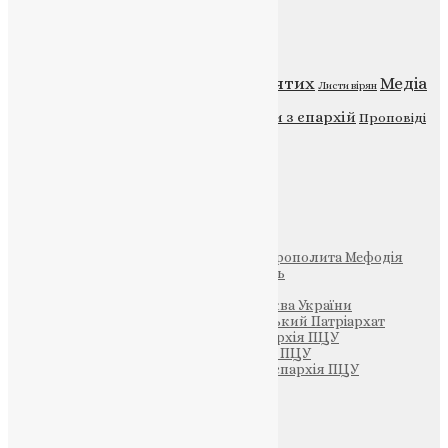
Категорії
Відео
ENG - News
Житія святих
Медіа
Діти
Листи вірян
Новини
Молитва
Новини з єпархій
Проповіді
Фото
Свята
Інші
Фонд Пам’яті Блаженнішого Митрополита Мефодія
Парафія Святих Жон-Мироносиць
Патріархія ПЦУ (УАПЦ)
Офіційна сторінка – Помісна Церква України
Вселенський Константинопольський Патріархат
Тернопільсько-Кременецька єпархія ПЦУ
Тернопільсько-Бучацька єпархія ПЦУ
Тернопільсько-Теребовлянська єпархія ПЦУ
Щедрик – Церковна Лавка
ПОЖЕРТВА