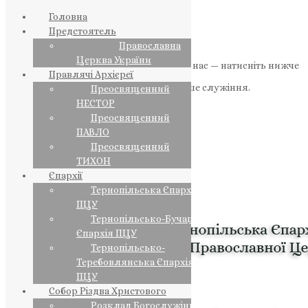
Головна
Предстоятель
Православна
Церква України
Якщо маєте можливість, підтримайте нас — натисніть нижче
Правлячі Архієреї
«Пожертва».
Ваша допомога зміцнює наше служіння.
Преосвященний
НЕСТОР
ПОЖЕРТВА
Преосвященний
ПАВЛО
НАШ ТЕЛЕГРАМ
Преосвященний
ТИХОН
Єпархії
Тернопільська Єпархія
ПЦУ
Тернопільсько-Бучацька
Єпархія ПЦУ
Тернопільсько-
Теребовлянська Єпархія
ПЦУ
Собор Різдва Христового
Розклад Богослужінь