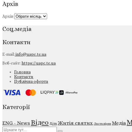
Архів
Архів
Соц.медіа
Контакти
E-mail:
info@uapc.te.ua
Веб-сайт:
https://uapc.te.ua
Головна
Контакти
Публічна оферта
Категорії
М
Відео
ENG - News
Житія святих
Медіа
Діти
Листи вірян