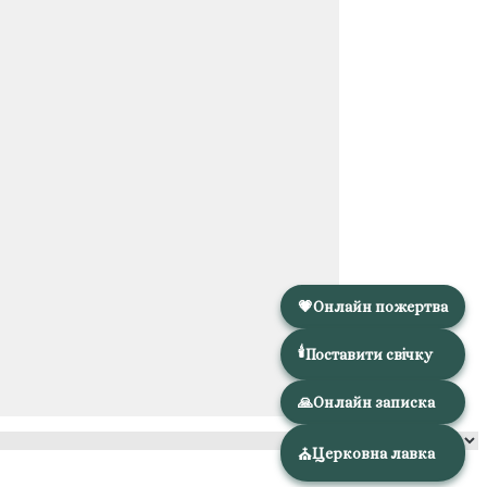
💗
Онлайн пожертва
🕯️
Поставити свічку
🙏
Онлайн записка
Церковна лавка
⛪