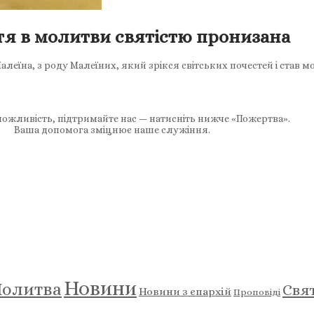
я в молитви святістю пронизана
алеїна, з роду Малеїних, який зрікся світських почестей і став 
ожливість, підтримайте нас — натисніть нижче «Пожертва».
Ваша допомога зміцнює наше служіння.
Новини
олитва
Свя
Новини з єпархій
Проповіді