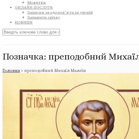
Молитви
ОНЛАЙН ПОСЛУГИ
Записки за здоров’я та за упокій
Запалити свічку
НОВИНИ
Позначка:
преподобний Михаї
Головна
>
преподобний Михаїл Малеїн