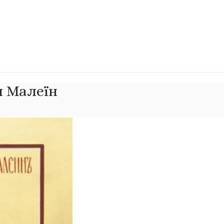
л Малеїн