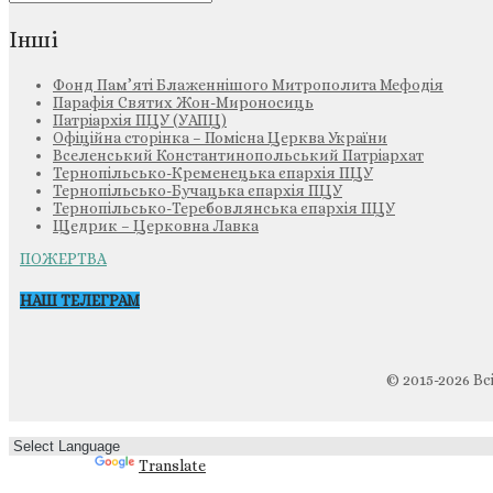
Інші
Фонд Пам’яті Блаженнішого Митрополита Мефодія
Парафія Святих Жон-Мироносиць
Патріархія ПЦУ (УАПЦ)
Офіційна сторінка – Помісна Церква України
Вселенський Константинопольський Патріархат
Тернопільсько-Кременецька єпархія ПЦУ
Тернопільсько-Бучацька єпархія ПЦУ
Тернопільсько-Теребовлянська єпархія ПЦУ
Щедрик – Церковна Лавка
ПОЖЕРТВА
НАШ ТЕЛЕГРАМ
© 2015-2026 Вс
Powered by
Translate