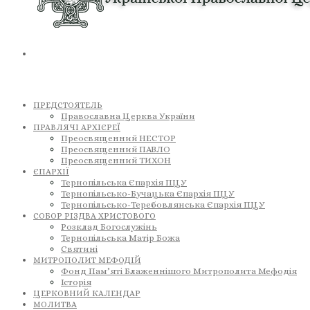
ПРЕДСТОЯТЕЛЬ
Православна Церква України
ПРАВЛЯЧІ АРХІЄРЕЇ
Преосвященний НЕСТОР
Преосвященний ПАВЛО
Преосвященний ТИХОН
ЄПАРХІЇ
Тернопільська Єпархія ПЦУ
Тернопільсько-Бучацька Єпархія ПЦУ
Тернопільсько-Теребовлянська Єпархія ПЦУ
СОБОР РІЗДВА ХРИСТОВОГО
Розклад Богослужінь
Тернопільська Матір Божа
Святині
МИТРОПОЛИТ МЕФОДІЙ
Фонд Пам’яті Блаженнішого Митрополита Мефодія
Історія
ЦЕРКОВНИЙ КАЛЕНДАР
МОЛИТВА