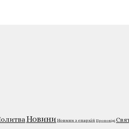
Новини
олитва
Свя
Новини з єпархій
Проповіді