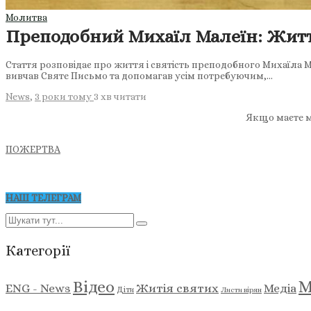
Молитва
Преподобний Михаїл Малеїн: Житт
Стаття розповідає про життя і святість преподобного Михаїла М
вивчав Святе Письмо та допомагав усім потребуючим,…
News
,
3 роки тому
3 хв
читати
Якщо маєте м
ПОЖЕРТВА
НАШ ТЕЛЕГРАМ
Категорії
М
Відео
ENG - News
Житія святих
Медіа
Діти
Листи вірян