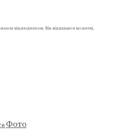
монахом відлюдником. Він віддавався молитві,
Фото
та