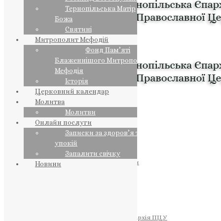
Тернопільська Матір
Божа
Святині
Митрополит Мефодій
Фонд Пам’яті
Блаженнішого Митрополита
Мефодія
Історія
Церковний календар
Молитва
Молитви
Онлайн послуги
Записки за здоров’я та за
упокій
Запалити свічку
ПРЕДСТОЯТЕЛЬ
Православна Церква України
Новини
ПРАВЛЯЧІ АРХІЄРЕЇ
Преосвященний НЕСТОР
Преосвященний ПАВЛО
Преосвященний ТИХОН
ЄПАРХІЇ
Тернопільська Єпархія ПЦУ
Тернопільсько-Бучацька Єпархія ПЦУ