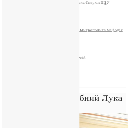
Тернопільсько-Теребовлянська Єпархія ПЦУ
СОБОР РІЗДВА ХРИСТОВОГО
Розклад Богослужінь
Тернопільська Матір Божа
Святині
МИТРОПОЛИТ МЕФОДІЙ
Фонд Пам’яті Блаженнішого Митрополита Мефодія
Історія
ЦЕРКОВНИЙ КАЛЕНДАР
МОЛИТВА
Молитви
ОНЛАЙН ПОСЛУГИ
Записки за здоров’я та за упокій
Запалити свічку
НОВИНИ
Позначка:
Преподобний Лука
Головна
>
Преподобний Лука