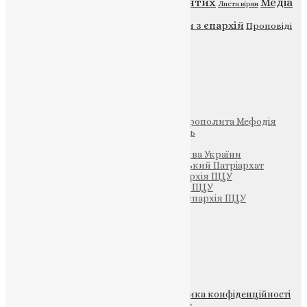
Відео
ENG - News
Житія святих
Медіа
Діти
Листи вірян
Новини
Молитва
Новини з єпархій
Проповіді
Фото
Свята
Інші
Фонд Пам’яті Блаженнішого Митрополита Мефодія
Парафія Святих Жон-Мироносиць
Патріархія ПЦУ (УАПЦ)
Офіційна сторінка – Помісна Церква України
Вселенський Константинопольський Патріархат
Тернопільсько-Кременецька єпархія ПЦУ
Тернопільсько-Бучацька єпархія ПЦУ
Тернопільсько-Теребовлянська єпархія ПЦУ
Щедрик – Церковна Лавка
ПОЖЕРТВА
НАШ ТЕЛЕГРАМ
© 2015-2026 Всі права захищені.
Політика конфіденційності
файлів та Cookie