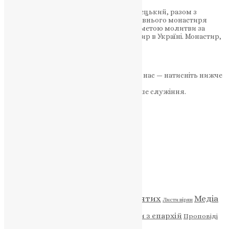
Митрополит Тернопільський і Кременецький, разом з
братією, здійснили паломництво до давнього монастиря
Святого Преподобного Луки в Греції з метою молитви за
перемогу над ворогом-окупантом та мир в Україні. Монастир,
заснований…
News
,
3 роки тому
5 хв
читати
Якщо маєте можливість, підтримайте нас — натисніть нижче
«Пожертва».
Ваша допомога зміцнює наше служіння.
ПОЖЕРТВА
НАШ ТЕЛЕГРАМ
Категорії
Відео
ENG - News
Житія святих
Медіа
Діти
Листи вірян
Новини
Молитва
Новини з єпархій
Проповіді