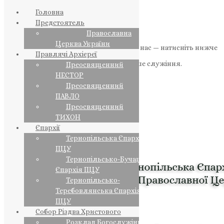
Головна
Предстоятель
Православна
Церква України
Якщо маєте можливість, підтримайте нас — натисніть нижче
Правлячі Архієреї
«Пожертва».
Ваша допомога зміцнює наше служіння.
Преосвященний
НЕСТОР
ПОЖЕРТВА
Преосвященний
ПАВЛО
НАШ ТЕЛЕГРАМ
Преосвященний
ТИХОН
Єпархії
Тернопільська Єпархія
ПЦУ
Тернопільсько-Бучацька
Єпархія ПЦУ
Тернопільсько-
Теребовлянська Єпархія
ПЦУ
Собор Різдва Христового
Розклад Богослужінь