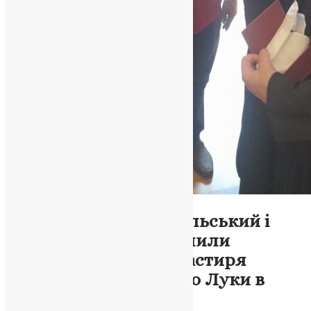
Новини
,
Фото
Митрополит Тернопільський і
Кременецький здійснили
паломництво до монастиря
Святого Преподобного Луки в
Греції