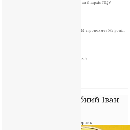
Тернопільсько-Теребовлянська Єпархія ПЦУ
СОБОР РІЗДВА ХРИСТОВОГО
Розклад Богослужінь
Тернопільська Матір Божа
Святині
МИТРОПОЛИТ МЕФОДІЙ
Фонд Пам’яті Блаженнішого Митрополита Мефодія
Історія
ЦЕРКОВНИЙ КАЛЕНДАР
МОЛИТВА
Молитви
ОНЛАЙН ПОСЛУГИ
Записки за здоров’я та за упокій
Запалити свічку
НОВИНИ
Позначка:
преподобний Іван
Ветхопещерник
Головна
>
преподобний Іван Ветхопещерник