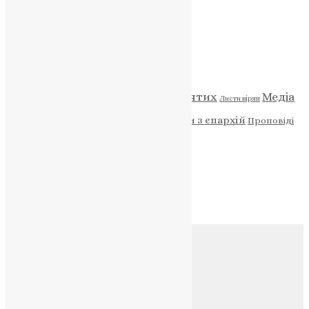
НАШ ТЕЛЕГРАМ
Категорії
Відео
ENG - News
Житія святих
Медіа
Діти
Листи вірян
Новини
Молитва
Новини з єпархій
Проповіді
Фото
Свята
Архів
Архів
Соц.медіа
Контакти
E-mail:
info@uapc.te.ua