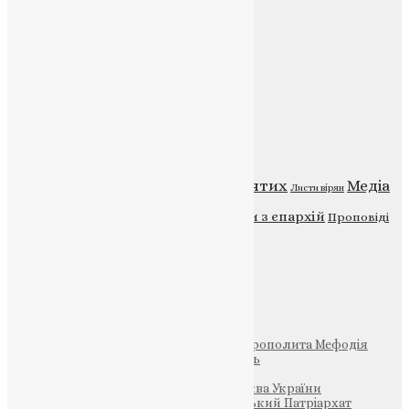
Веб-сайт:
https://uapc.te.ua
Головна
Контакти
Публічна оферта
Категорії
Відео
ENG - News
Житія святих
Медіа
Діти
Листи вірян
Новини
Молитва
Новини з єпархій
Проповіді
Фото
Свята
Інші
Фонд Пам’яті Блаженнішого Митрополита Мефодія
Парафія Святих Жон-Мироносиць
Патріархія ПЦУ (УАПЦ)
Офіційна сторінка – Помісна Церква України
Вселенський Константинопольський Патріархат