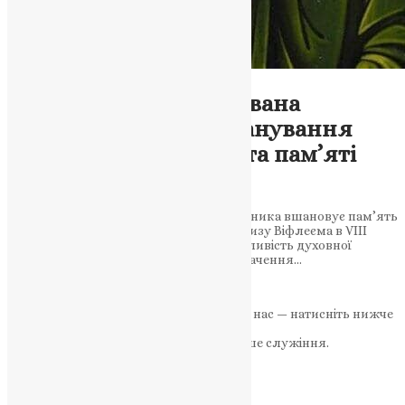
Молитва
Свято преподобного Івана
Ветхопещерника: вшанування
духовної скромності та пам’яті
наших предків
Свято преподобного Івана Ветхопещерника вшановує пам’ять
святого, який проживав в гротах поблизу Віфлеєма в VIII
столітті. Це свято нагадує нам про важливість духовної
скромності та молитви, а також про значення…
News
,
3 роки тому
2 хв
читати
Якщо маєте можливість, підтримайте нас — натисніть нижче
«Пожертва».
Ваша допомога зміцнює наше служіння.
ПОЖЕРТВА