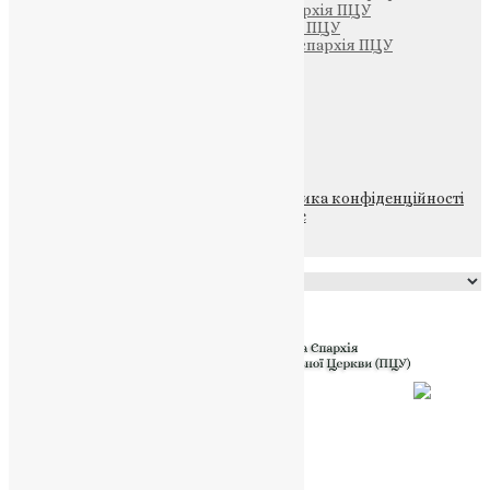
Тернопільсько-Кременецька єпархія ПЦУ
Тернопільсько-Бучацька єпархія ПЦУ
Тернопільсько-Теребовлянська єпархія ПЦУ
Щедрик – Церковна Лавка
ПОЖЕРТВА
НАШ ТЕЛЕГРАМ
© 2015-2026 Всі права захищені.
Політика конфіденційності
файлів та Cookie
Powered by
Translate