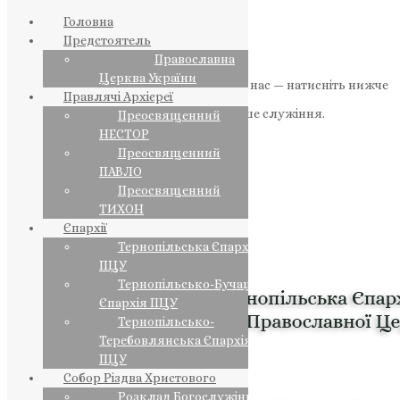
Головна
Предстоятель
Православна
Церква України
Якщо маєте можливість, підтримайте нас — натисніть нижче
Правлячі Архієреї
«Пожертва».
Ваша допомога зміцнює наше служіння.
Преосвященний
НЕСТОР
ПОЖЕРТВА
Преосвященний
ПАВЛО
НАШ ТЕЛЕГРАМ
Преосвященний
ТИХОН
Єпархії
Тернопільська Єпархія
ПЦУ
Тернопільсько-Бучацька
Єпархія ПЦУ
Тернопільсько-
Теребовлянська Єпархія
ПЦУ
Собор Різдва Христового
Розклад Богослужінь