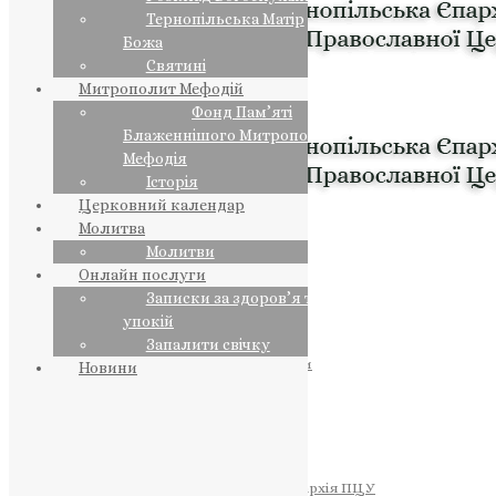
Тернопільська Матір
Божа
Святині
Митрополит Мефодій
Фонд Пам’яті
Блаженнішого Митрополита
Мефодія
Історія
Церковний календар
Молитва
Молитви
Онлайн послуги
Записки за здоров’я та за
упокій
Запалити свічку
ПРЕДСТОЯТЕЛЬ
Православна Церква України
Новини
ПРАВЛЯЧІ АРХІЄРЕЇ
Преосвященний НЕСТОР
Преосвященний ПАВЛО
Преосвященний ТИХОН
ЄПАРХІЇ
Тернопільська Єпархія ПЦУ
Тернопільсько-Бучацька Єпархія ПЦУ