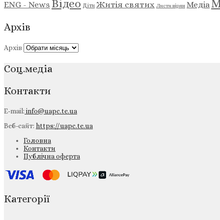
М
Відео
ENG - News
Житія святих
Медіа
Діти
Листи вірян
Архів
Архів
Соц.медіа
Контакти
E-mail:
info@uapc.te.ua
Веб-сайт:
https://uapc.te.ua
Головна
Контакти
Публічна оферта
Категорії