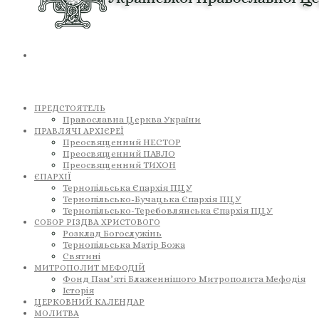
ПРЕДСТОЯТЕЛЬ
Православна Церква України
ПРАВЛЯЧІ АРХІЄРЕЇ
Преосвященний НЕСТОР
Преосвященний ПАВЛО
Преосвященний ТИХОН
ЄПАРХІЇ
Тернопільська Єпархія ПЦУ
Тернопільсько-Бучацька Єпархія ПЦУ
Тернопільсько-Теребовлянська Єпархія ПЦУ
СОБОР РІЗДВА ХРИСТОВОГО
Розклад Богослужінь
Тернопільська Матір Божа
Святині
МИТРОПОЛИТ МЕФОДІЙ
Фонд Пам’яті Блаженнішого Митрополита Мефодія
Історія
ЦЕРКОВНИЙ КАЛЕНДАР
МОЛИТВА