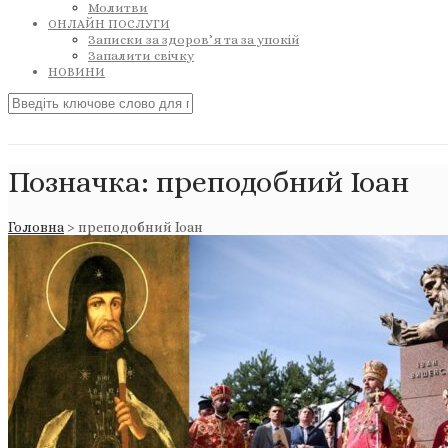
Молитви
ОНЛАЙН ПОСЛУГИ
Записки за здоров’я та за упокій
Запалити свічку
НОВИНИ
Позначка:
преподобний Іоан
Головна
>
преподобний Іоан