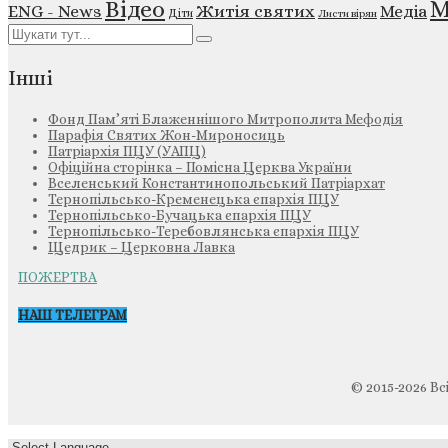
М
Відео
ENG - News
Житія святих
Медіа
Діти
Листи вірян
Інші
Фонд Пам’яті Блаженнішого Митрополита Мефодія
Парафія Святих Жон-Мироносиць
Патріархія ПЦУ (УАПЦ)
Офіційна сторінка – Помісна Церква України
Вселенський Константинопольський Патріархат
Тернопільсько-Кременецька єпархія ПЦУ
Тернопільсько-Бучацька єпархія ПЦУ
Тернопільсько-Теребовлянська єпархія ПЦУ
Щедрик – Церковна Лавка
ПОЖЕРТВА
НАШ ТЕЛЕГРАМ
© 2015-2026 Вс