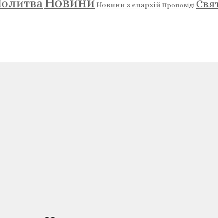
Новини
олитва
Свя
Новини з єпархій
Проповіді