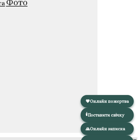
Фото
та
💗
Онлайн пожертва
🕯️
Поставити свічку
🙏
Онлайн записка