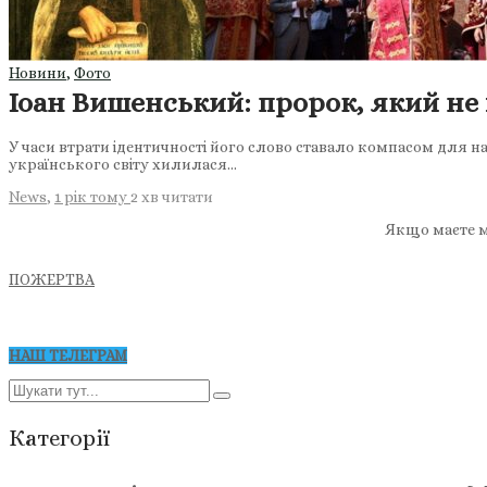
Новини
,
Фото
Іоан Вишенський: пророк, який не
У часи втрати ідентичності його слово ставало компасом для н
українського світу хилилася…
News
,
1 рік тому
2 хв
читати
Якщо маєте м
ПОЖЕРТВА
НАШ ТЕЛЕГРАМ
Категорії