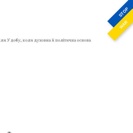
STOP
WAR
или У добу, коли духовна й політична основа