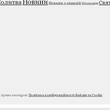
Новини
олитва
Свя
Новини з єпархій
Проповіді
і права захищені.
Політика конфіденційності файлів та Cookie