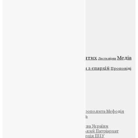
Головна
Контакти
Публічна оферта
Категорії
Відео
ENG - News
Житія святих
Медіа
Діти
Листи вірян
Новини
Молитва
Новини з єпархій
Проповіді
Фото
Свята
Інші
Фонд Пам’яті Блаженнішого Митрополита Мефодія
Парафія Святих Жон-Мироносиць
Патріархія ПЦУ (УАПЦ)
Офіційна сторінка – Помісна Церква України
Вселенський Константинопольський Патріархат
Тернопільсько-Кременецька єпархія ПЦУ