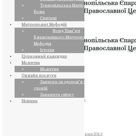
Тернопільська Матір
Божа
Святині
Митрополит Мефодій
Фонд Пам’яті
Блаженнішого Митрополита
Мефодія
Історія
Церковний календар
Молитва
Молитви
Онлайн послуги
Записки за здоров’я та за
упокій
Запалити свічку
ПРЕДСТОЯТЕЛЬ
Православна Церква України
Новини
ПРАВЛЯЧІ АРХІЄРЕЇ
Преосвященний НЕСТОР
Преосвященний ПАВЛО
Преосвященний ТИХОН
ЄПАРХІЇ
Тернопільська Єпархія ПЦУ
Тернопільсько-Бучацька Єпархія ПЦУ