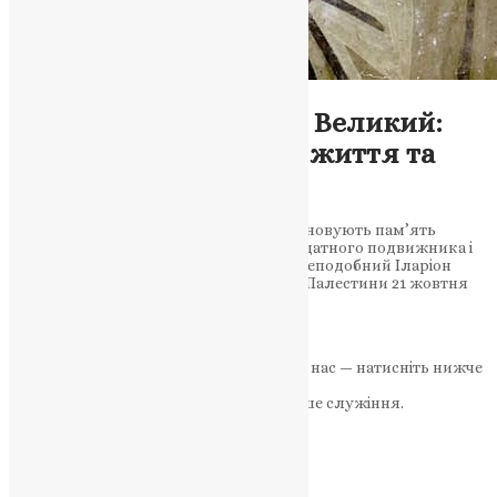
Новини
,
Фото
Преподобний Іларіон Великий:
засновник чернечого життя та
духовний наставник
21 жовтня православні християни вшановують пам’ять
преподобного Іларіона Великого — видатного подвижника і
засновника монастирів у Палестині. Преподобний Іларіон
Великий – аскет і духовний наставник Палестини 21 жовтня
Православна Церква…
News
,
2 роки тому
2 хв
читати
Якщо маєте можливість, підтримайте нас — натисніть нижче
«Пожертва».
Ваша допомога зміцнює наше служіння.
ПОЖЕРТВА
НАШ ТЕЛЕГРАМ