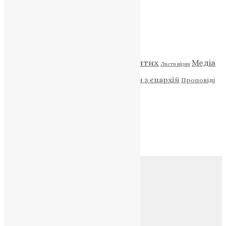
Категорії
Відео
ENG - News
Житія святих
Медіа
Діти
Листи вірян
Новини
Молитва
Новини з єпархій
Проповіді
Фото
Свята
Архів
Архів
Соц.медіа
Контакти
E-mail:
info@uapc.te.ua
Веб-сайт:
https://uapc.te.ua