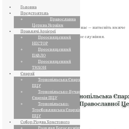
Головна
Предстоятель
Православна
Церква України
Якщо маєте можливість, підтримайте нас — натисніть нижче
Правлячі Архієреї
«Пожертва».
Ваша допомога зміцнює наше служіння.
Преосвященний
НЕСТОР
ПОЖЕРТВА
Преосвященний
ПАВЛО
НАШ ТЕЛЕГРАМ
Преосвященний
ТИХОН
Єпархії
Тернопільська Єпархія
ПЦУ
Тернопільсько-Бучацька
Єпархія ПЦУ
Тернопільсько-
Теребовлянська Єпархія
ПЦУ
Собор Різдва Христового
Розклад Богослужінь