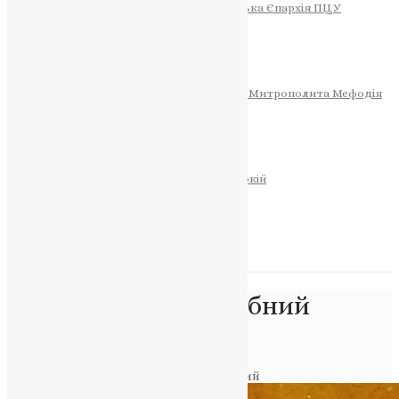
Тернопільсько-Теребовлянська Єпархія ПЦУ
СОБОР РІЗДВА ХРИСТОВОГО
Розклад Богослужінь
Тернопільська Матір Божа
Святині
МИТРОПОЛИТ МЕФОДІЙ
Фонд Пам’яті Блаженнішого Митрополита Мефодія
Історія
ЦЕРКОВНИЙ КАЛЕНДАР
МОЛИТВА
Молитви
ОНЛАЙН ПОСЛУГИ
Записки за здоров’я та за упокій
Запалити свічку
НОВИНИ
Позначка:
Преподобний
Іларіон Великий
Головна
>
Преподобний Іларіон Великий