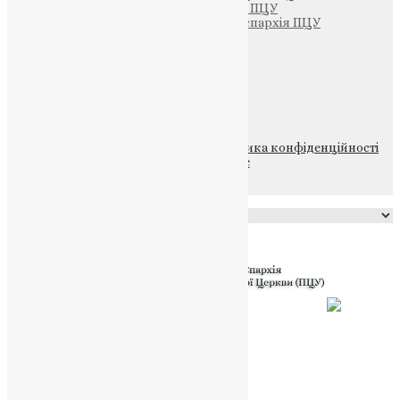
Тернопільсько-Бучацька єпархія ПЦУ
Тернопільсько-Теребовлянська єпархія ПЦУ
Щедрик – Церковна Лавка
ПОЖЕРТВА
НАШ ТЕЛЕГРАМ
© 2015-2026 Всі права захищені.
Політика конфіденційності
файлів та Cookie
Powered by
Translate