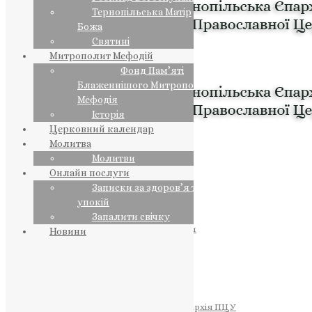
Тернопільська Матір
Божа
Святині
Митрополит Мефодій
Фонд Пам’яті
Блаженнішого Митрополита
Мефодія
Історія
Церковний календар
Молитва
Молитви
Онлайн послуги
Записки за здоров’я та за
упокій
Запалити свічку
ПРЕДСТОЯТЕЛЬ
Православна Церква України
Новини
ПРАВЛЯЧІ АРХІЄРЕЇ
Преосвященний НЕСТОР
Преосвященний ПАВЛО
Преосвященний ТИХОН
ЄПАРХІЇ
Тернопільська Єпархія ПЦУ
Тернопільсько-Бучацька Єпархія ПЦУ