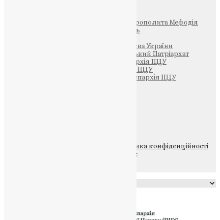
Інші
Фонд Пам’яті Блаженнішого Митрополита Мефодія
Парафія Святих Жон-Мироносиць
Патріархія ПЦУ (УАПЦ)
Офіційна сторінка – Помісна Церква України
Вселенський Константинопольський Патріархат
Тернопільсько-Кременецька єпархія ПЦУ
Тернопільсько-Бучацька єпархія ПЦУ
Тернопільсько-Теребовлянська єпархія ПЦУ
Щедрик – Церковна Лавка
ПОЖЕРТВА
НАШ ТЕЛЕГРАМ
© 2015-2026 Всі права захищені.
Політика конфіденційності
файлів та Cookie
Powered by
Translate