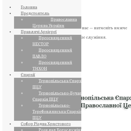
Головна
Предстоятель
Православна
Церква України
Якщо маєте можливість, підтримайте нас — натисніть нижче
Правлячі Архієреї
«Пожертва».
Ваша допомога зміцнює наше служіння.
Преосвященний
НЕСТОР
ПОЖЕРТВА
Преосвященний
ПАВЛО
НАШ ТЕЛЕГРАМ
Преосвященний
ТИХОН
Єпархії
Тернопільська Єпархія
ПЦУ
Тернопільсько-Бучацька
Єпархія ПЦУ
Тернопільсько-
Теребовлянська Єпархія
ПЦУ
Собор Різдва Христового
Розклад Богослужінь