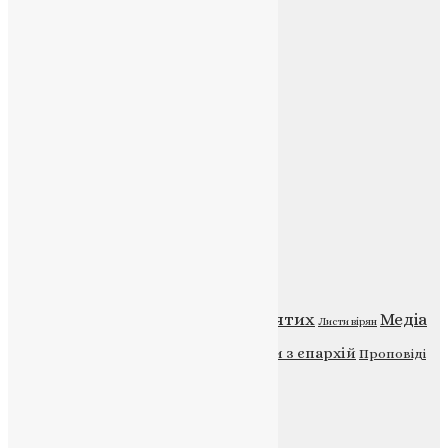
Соц.медіа
Контакти
E-mail:
info@uapc.te.ua
Веб-сайт:
https://uapc.te.ua
Головна
Контакти
Публічна оферта
Категорії
Відео
ENG - News
Житія святих
Медіа
Діти
Листи вірян
Новини
Молитва
Новини з єпархій
Проповіді
Фото
Свята