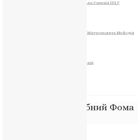
Тернопільсько-Теребовлянська Єпархія ПЦУ
СОБОР РІЗДВА ХРИСТОВОГО
Розклад Богослужінь
Тернопільська Матір Божа
Святині
МИТРОПОЛИТ МЕФОДІЙ
Фонд Пам’яті Блаженнішого Митрополита Мефодія
Історія
ЦЕРКОВНИЙ КАЛЕНДАР
МОЛИТВА
Молитви
ОНЛАЙН ПОСЛУГИ
Записки за здоров’я та за упокій
Запалити свічку
НОВИНИ
Позначка:
преподобний Фома
Головна
>
преподобний Фома