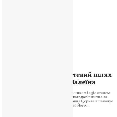
Новини
,
Фото
Сила у смиренні: життєвий шлях
преподобного Фоми Малеїна
Як хоробрий воїн став великим подвижником і зцілителем
душ. Від слави військової до небесної благодаті 7 липня за
новоюліанським календарем Православна Церква вшановує
пам’ять преподобного Фоми, що в Малеї. Його…
News
,
1 рік тому
2 хв
читати