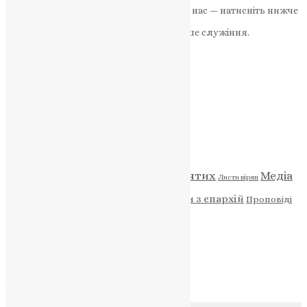
Якщо маєте можливість, підтримайте нас — натисніть нижче
«Пожертва».
Ваша допомога зміцнює наше служіння.
ПОЖЕРТВА
НАШ ТЕЛЕГРАМ
Категорії
Відео
ENG - News
Житія святих
Медіа
Діти
Листи вірян
Новини
Молитва
Новини з єпархій
Проповіді
Фото
Свята
Архів
Архів