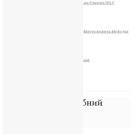
Тернопільсько-Теребовлянська Єпархія ПЦУ
СОБОР РІЗДВА ХРИСТОВОГО
Розклад Богослужінь
Тернопільська Матір Божа
Святині
МИТРОПОЛИТ МЕФОДІЙ
Фонд Пам’яті Блаженнішого Митрополита Мефодія
Історія
ЦЕРКОВНИЙ КАЛЕНДАР
МОЛИТВА
Молитви
ОНЛАЙН ПОСЛУГИ
Записки за здоров’я та за упокій
Запалити свічку
НОВИНИ
Позначка:
преподобний
Акакій
Головна
>
преподобний Акакій