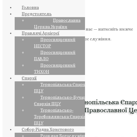
Головна
Предстоятель
Православна
Церква України
Якщо маєте можливість, підтримайте нас — натисніть нижче
Правлячі Архієреї
«Пожертва».
Ваша допомога зміцнює наше служіння.
Преосвященний
НЕСТОР
ПОЖЕРТВА
Преосвященний
ПАВЛО
НАШ ТЕЛЕГРАМ
Преосвященний
ТИХОН
Єпархії
Тернопільська Єпархія
ПЦУ
Тернопільсько-Бучацька
Єпархія ПЦУ
Тернопільсько-
Теребовлянська Єпархія
ПЦУ
Собор Різдва Христового
Розклад Богослужінь