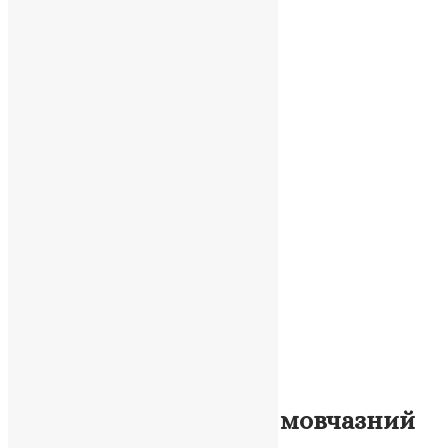
Новини
,
Фото
Преподобний Акакій: мовчазний