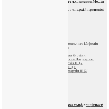
Відео
ENG - News
Житія святих
Медіа
Діти
Листи вірян
Новини
Молитва
Новини з єпархій
Проповіді
Фото
Свята
Інші
Фонд Пам’яті Блаженнішого Митрополита Мефодія
Парафія Святих Жон-Мироносиць
Патріархія ПЦУ (УАПЦ)
Офіційна сторінка – Помісна Церква України
Вселенський Константинопольський Патріархат
Тернопільсько-Кременецька єпархія ПЦУ
Тернопільсько-Бучацька єпархія ПЦУ
Тернопільсько-Теребовлянська єпархія ПЦУ
Щедрик – Церковна Лавка
ПОЖЕРТВА
НАШ ТЕЛЕГРАМ
© 2015-2026 Всі права захищені.
Політика конфіденційності
файлів та Cookie