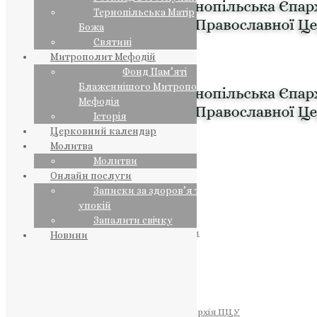
Тернопільська Матір
Божа
Святині
Митрополит Мефодій
Фонд Пам’яті
Блаженнішого Митрополита
Мефодія
Історія
Церковний календар
Молитва
Молитви
Онлайн послуги
Записки за здоров’я та за
упокій
Запалити свічку
ПРЕДСТОЯТЕЛЬ
Православна Церква України
Новини
ПРАВЛЯЧІ АРХІЄРЕЇ
Преосвященний НЕСТОР
Преосвященний ПАВЛО
Преосвященний ТИХОН
ЄПАРХІЇ
Тернопільська Єпархія ПЦУ
Тернопільсько-Бучацька Єпархія ПЦУ