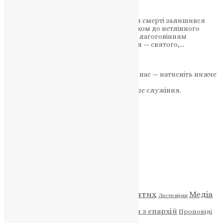
герой Ліствиці
Акакій — послушник, який навіть після смерті залишився
живим у Христі. Коли послух стає шляхом до нетлінного
життя 7 липня Православна Церква з благоговінням
вшановує пам’ять преподобного Акакія — святого,…
News
,
1 рік тому
2 хв
читати
Якщо маєте можливість, підтримайте нас — натисніть нижче
«Пожертва».
Ваша допомога зміцнює наше служіння.
ПОЖЕРТВА
НАШ ТЕЛЕГРАМ
Категорії
Відео
ENG - News
Житія святих
Медіа
Діти
Листи вірян
Новини
Молитва
Новини з єпархій
Проповіді