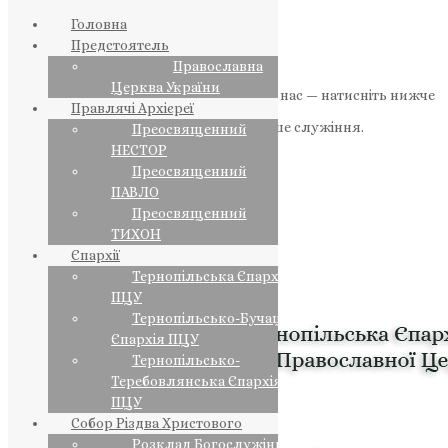
Головна
Предстоятель
Православна
Церква України
Якщо маєте можливість, підтримайте нас — натисніть нижче
Правлячі Архієреї
«Пожертва».
Ваша допомога зміцнює наше служіння.
Преосвященний
НЕСТОР
ПОЖЕРТВА
Преосвященний
ПАВЛО
НАШ ТЕЛЕГРАМ
Преосвященний
ТИХОН
Єпархії
Тернопільська Єпархія
ПЦУ
Тернопільсько-Бучацька
Єпархія ПЦУ
Тернопільсько-
Теребовлянська Єпархія
ПЦУ
Собор Різдва Христового
Розклад Богослужінь