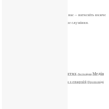
Досліджуйте чудотворні…
News
,
3 роки тому
3 хв
читати
Якщо маєте можливість, підтримайте нас — натисніть нижче
«Пожертва».
Ваша допомога зміцнює наше служіння.
ПОЖЕРТВА
НАШ ТЕЛЕГРАМ
Категорії
Відео
ENG - News
Житія святих
Медіа
Діти
Листи вірян
Новини
Молитва
Новини з єпархій
Проповіді
Фото
Свята
Архів