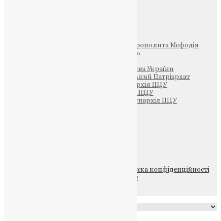
Інші
Фонд Пам’яті Блаженнішого Митрополита Мефодія
Парафія Святих Жон-Мироносиць
Патріархія ПЦУ (УАПЦ)
Офіційна сторінка – Помісна Церква України
Вселенський Константинопольський Патріархат
Тернопільсько-Кременецька єпархія ПЦУ
Тернопільсько-Бучацька єпархія ПЦУ
Тернопільсько-Теребовлянська єпархія ПЦУ
Щедрик – Церковна Лавка
ПОЖЕРТВА
НАШ ТЕЛЕГРАМ
© 2015-2026 Всі права захищені.
Політика конфіденційності
файлів та Cookie
Powered by
Translate