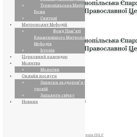
Тернопільська Матір
Божа
Святині
Митрополит Мефодій
Фонд Пам’яті
Блаженнішого Митрополита
Мефодія
Історія
Церковний календар
Молитва
Молитви
Онлайн послуги
Записки за здоров’я та за
упокій
Запалити свічку
ПРЕДСТОЯТЕЛЬ
Православна Церква України
Новини
ПРАВЛЯЧІ АРХІЄРЕЇ
Преосвященний НЕСТОР
Преосвященний ПАВЛО
Преосвященний ТИХОН
ЄПАРХІЇ
Тернопільська Єпархія ПЦУ
Тернопільсько-Бучацька Єпархія ПЦУ