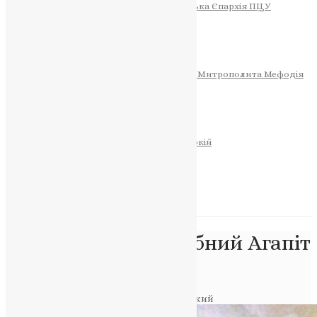
Тернопільсько-Теребовлянська Єпархія ПЦУ
СОБОР РІЗДВА ХРИСТОВОГО
Розклад Богослужінь
Тернопільська Матір Божа
Святині
МИТРОПОЛИТ МЕФОДІЙ
Фонд Пам’яті Блаженнішого Митрополита Мефодія
Історія
ЦЕРКОВНИЙ КАЛЕНДАР
МОЛИТВА
Молитви
ОНЛАЙН ПОСЛУГИ
Записки за здоров’я та за упокій
Запалити свічку
НОВИНИ
Позначка:
преподобний Агапіт
Печерський
Головна
>
преподобний Агапіт Печерський