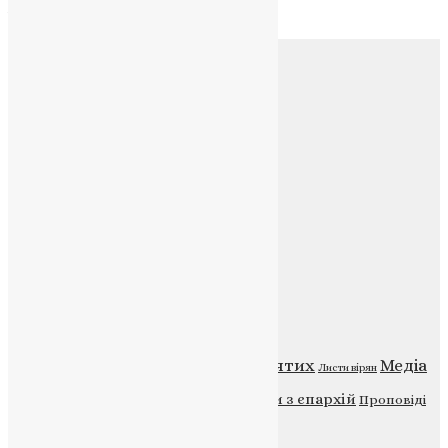
Архів
Соц.медіа
Контакти
E-mail:
info@uapc.te.ua
Веб-сайт:
https://uapc.te.ua
Головна
Контакти
Публічна оферта
Категорії
Відео
ENG - News
Житія святих
Медіа
Діти
Листи вірян
Новини
Молитва
Новини з єпархій
Проповіді
Фото
Свята