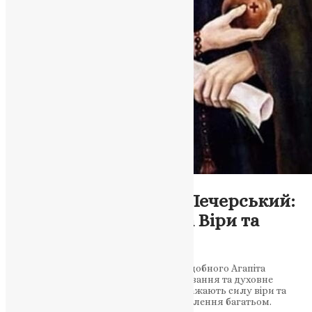
Молитва
Преподобний Агапіт Печерський:
Життя, Цілюща Сила Віри та
Милосердя
Дізнайтеся про життєвий шлях преподобного Агапіта
Печерського, його внесок у сферу лікування та духовне
покровительство. Діла святого відображають силу віри та
благодаті, які принесли спасіння та зцілення багатьом.