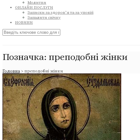
Молитви
ОНЛАЙН ПОСЛУГИ
Записки за здоров’я та за упокій
Запалити свічку
НОВИНИ
Позначка:
преподобні жінки
Головна
>
преподобні жінки