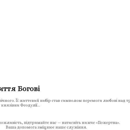
иття Богові
ічного. Її життєвий вибір став символом перемоги любові над т
 князівни Феодулії…
ожливість, підтримайте нас — натисніть нижче «Пожертва».
Ваша допомога зміцнює наше служіння.