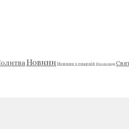
Новини
олитва
Свя
Новини з єпархій
Проповіді