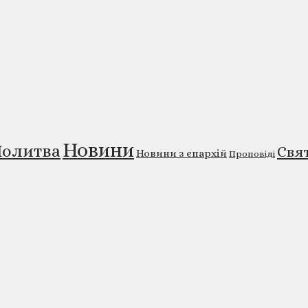
Новини
олитва
Свя
Новини з єпархій
Проповіді