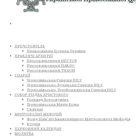
ПРЕДСТОЯТЕЛЬ
Православна Церква України
ПРАВЛЯЧІ АРХІЄРЕЇ
Преосвященний НЕСТОР
Преосвященний ПАВЛО
Преосвященний ТИХОН
ЄПАРХІЇ
Тернопільська Єпархія ПЦУ
Тернопільсько-Бучацька Єпархія ПЦУ
Тернопільсько-Теребовлянська Єпархія ПЦУ
СОБОР РІЗДВА ХРИСТОВОГО
Розклад Богослужінь
Тернопільська Матір Божа
Святині
МИТРОПОЛИТ МЕФОДІЙ
Фонд Пам’яті Блаженнішого Митрополита Мефодія
Історія
ЦЕРКОВНИЙ КАЛЕНДАР
МОЛИТВА