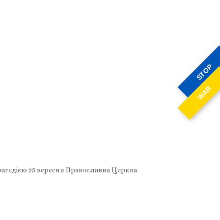
STOP
WAR
рагедією 25 вересня Православна Церква