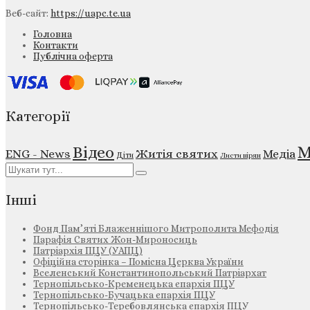
Веб-сайт:
https://uapc.te.ua
Головна
Контакти
Публічна оферта
Категорії
М
Відео
ENG - News
Житія святих
Медіа
Діти
Листи вірян
Інші
Фонд Пам’яті Блаженнішого Митрополита Мефодія
Парафія Святих Жон-Мироносиць
Патріархія ПЦУ (УАПЦ)
Офіційна сторінка – Помісна Церква України
Вселенський Константинопольський Патріархат
Тернопільсько-Кременецька єпархія ПЦУ
Тернопільсько-Бучацька єпархія ПЦУ
Тернопільсько-Теребовлянська єпархія ПЦУ