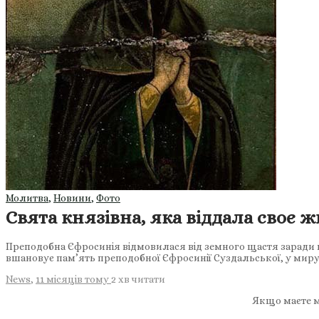
Молитва
,
Новини
,
Фото
Свята князівна, яка віддала своє ж
Преподобна Єфросинія відмовилася від земного щастя заради в
вшановує пам’ять преподобної Єфросинії Суздальської, у миру
News
,
11 місяців тому
2 хв
читати
Якщо маєте м