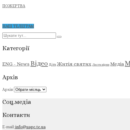
ПОЖЕРТВА
НАШ ТЕЛЕГРАМ
Категорії
М
Відео
ENG - News
Житія святих
Медіа
Діти
Листи вірян
Архів
Архів
Соц.медіа
Контакти
E-mail:
info@uapc.te.ua