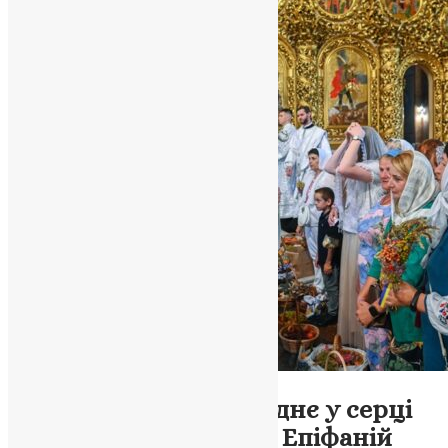
Новини
,
Фото
Преображення Господнє у серці
столиці: Митрополит Епіфаній