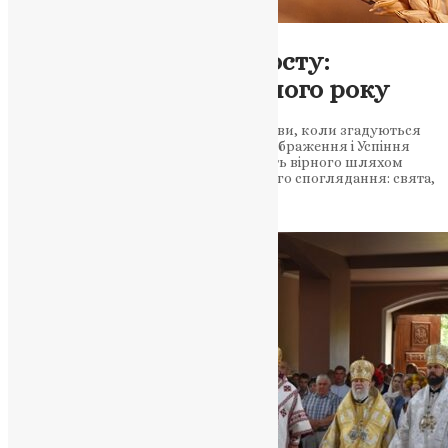
Новини
,
Фото
Місяць молитви та посту:
серпневі віхи церковного року
Серпень — особливий час у житті Церкви, коли згадуються
страдницький подвиг Маккавеїв, Преображення і Успіння
Богородиці. Духовні події серпня ведуть вірного шляхом
очищення і благодаті Серпень духовного споглядання: свята,
що…
News
,
1 рік тому
2 хв
читати