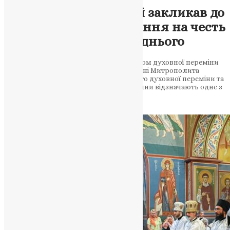
Митрополит Епіфаній закликав до
духовного преображення на честь
Преображення Господнього
Преображення Господнє стало символом духовної переміни
та національного оновлення у зверненні Митрополита
Епіфанія. Преображення Господнє: свято духовної переміни та
оновлення Сьогодні, 6 серпня, християни відзначають одне з
дванадцяти найбільших свят…
News
,
2 роки тому
2 хв
читати