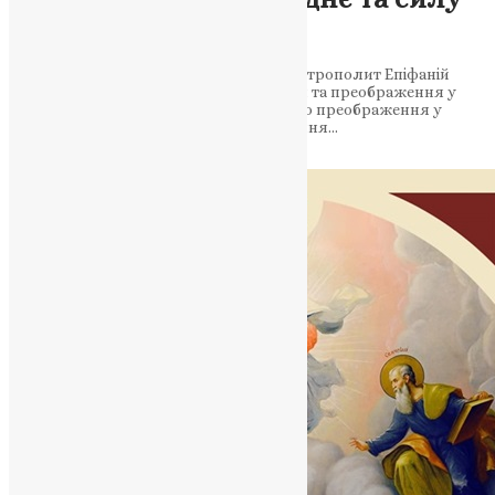
віри
У день Преображення Господнього, Митрополит Епіфаній
звернувся до вірян із закликом до віри та преображення у
важкі часи. Заклик до віри та духовного преображення у
проповіді Митрополита Епіфанія 6 серпня…
News
,
2 роки тому
2 хв
читати