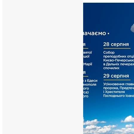
News
,
2 роки тому
1 хв
читати