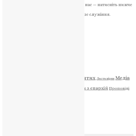
Якщо маєте можливість, підтримайте нас — натисніть нижче
«Пожертва».
Ваша допомога зміцнює наше служіння.
ПОЖЕРТВА
НАШ ТЕЛЕГРАМ
Категорії
Відео
ENG - News
Житія святих
Медіа
Діти
Листи вірян
Новини
Молитва
Новини з єпархій
Проповіді
Фото
Свята
Архів
Архів