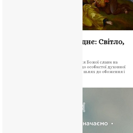
Новини
,
Фото
Преображення Господнє: Світло,
що змінює серце
6 серпня християни святкують явлення Божої слави на
Фаворі. Це не лише подія — це заклик до особистої духовної
переміни. Як подія на Фаворі відкриває шлях до обоження і
зміни…
News
,
12 місяців тому
2 хв
читати