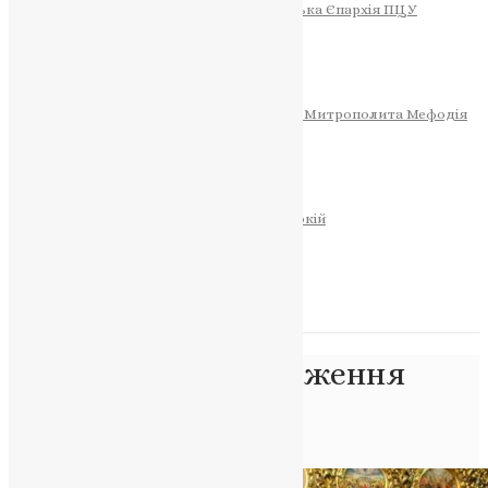
Тернопільсько-Теребовлянська Єпархія ПЦУ
СОБОР РІЗДВА ХРИСТОВОГО
Розклад Богослужінь
Тернопільська Матір Божа
Святині
МИТРОПОЛИТ МЕФОДІЙ
Фонд Пам’яті Блаженнішого Митрополита Мефодія
Історія
ЦЕРКОВНИЙ КАЛЕНДАР
МОЛИТВА
Молитви
ОНЛАЙН ПОСЛУГИ
Записки за здоров’я та за упокій
Запалити свічку
НОВИНИ
Позначка:
Преображення
Господнє
Головна
>
Преображення Господнє