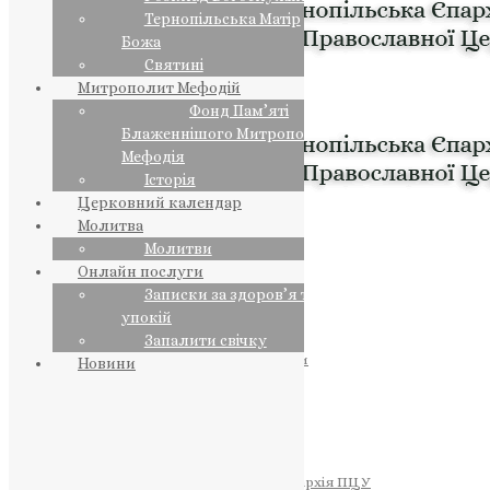
Тернопільська Матір
Божа
Святині
Митрополит Мефодій
Фонд Пам’яті
Блаженнішого Митрополита
Мефодія
Історія
Церковний календар
Молитва
Молитви
Онлайн послуги
Записки за здоров’я та за
упокій
Запалити свічку
ПРЕДСТОЯТЕЛЬ
Православна Церква України
Новини
ПРАВЛЯЧІ АРХІЄРЕЇ
Преосвященний НЕСТОР
Преосвященний ПАВЛО
Преосвященний ТИХОН
ЄПАРХІЇ
Тернопільська Єпархія ПЦУ
Тернопільсько-Бучацька Єпархія ПЦУ