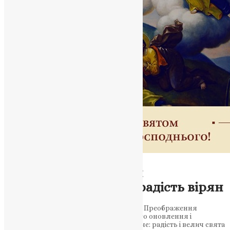
Новини
,
Фото
Свято Преображення
Господнього: велич і радість вірян
6 серпня християни відзначають свято Преображення
Господнього, що закликає до духовного оновлення і
зміцнення віри. Преображення Господнє: радість і велич свята