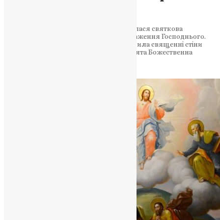
очолив Літургію
6 серпня в Золотоверхому соборі відбулася святкова
Божественна літургія з нагоди Преображення Господнього.
Молитва за Україну, воїнів і мир наповнила священні стіни
собору в день великого церковного свята Божественна
Літургія…
News
,
12 місяців тому
2 хв
читати