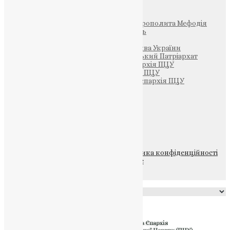
Інші
Фонд Пам’яті Блаженнішого Митрополита Мефодія
Парафія Святих Жон-Мироносиць
Патріархія ПЦУ (УАПЦ)
Офіційна сторінка – Помісна Церква України
Вселенський Константинопольський Патріархат
Тернопільсько-Кременецька єпархія ПЦУ
Тернопільсько-Бучацька єпархія ПЦУ
Тернопільсько-Теребовлянська єпархія ПЦУ
Щедрик – Церковна Лавка
ПОЖЕРТВА
НАШ ТЕЛЕГРАМ
© 2015-2026 Всі права захищені.
Політика конфіденційності
файлів та Cookie
Powered by
Translate