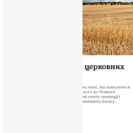
Новини
,
Фото
Відзначення великих церковних
свят у серпні
Серпень – місяць великих православних свят, які шануються
в Україні, від Винесення Хреста Господнього до Успіння
Пресвятої Богородиці. Серпневі церковні свята: традиції і
духовне значення У серпні українці відзначають низку…
News
,
2 роки тому
2 хв
читати
1
2
Далі