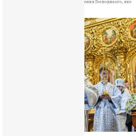
духовного оновлення Свято Преображення Господнього, яке
відзначається 6 серпня…
News
,
2 роки тому
1 хв
читати
Новини
,
Фото