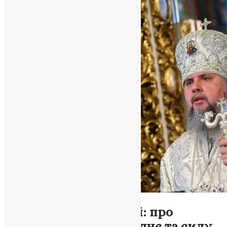
Новини
,
Фото
Митрополит Епіфаній: про
Преображення Господнє та силу