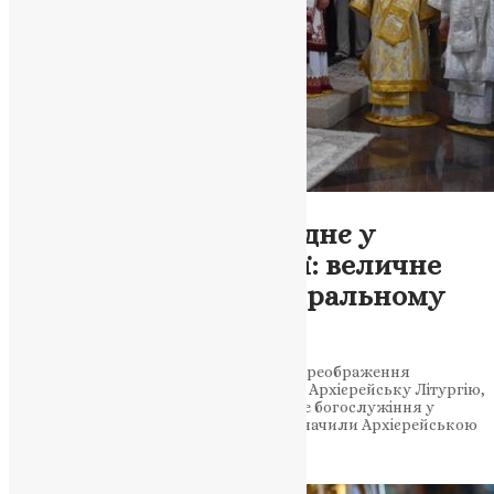
Новини
,
Фото
Преображення Господнє у
Коломийській Єпархії: величне
святкування у Кафедральному
Соборі
У Коломийській Єпархії святкування Преображення
Господнього зібрало вірян на урочисту Архієрейську Літургію,
яку звершили п’ять архієреїв. Урочисте богослужіння у
Коломиї: Преображення Господнє відзначили Архієрейською
Літургією з участю п’ятьох архієреїв 6…
News
,
2 роки тому
2 хв
читати