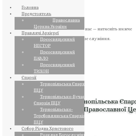
Головна
Предстоятель
Православна
Церква України
Якщо маєте можливість, підтримайте нас — натисніть нижче
Правлячі Архієреї
«Пожертва».
Ваша допомога зміцнює наше служіння.
Преосвященний
НЕСТОР
ПОЖЕРТВА
Преосвященний
ПАВЛО
НАШ ТЕЛЕГРАМ
Преосвященний
ТИХОН
Єпархії
Тернопільська Єпархія
ПЦУ
Тернопільсько-Бучацька
Єпархія ПЦУ
Тернопільсько-
Теребовлянська Єпархія
ПЦУ
Собор Різдва Христового
Розклад Богослужінь