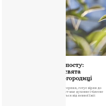
Новини
,
Фото
Початок Успенського посту:
віряни готуються до свята
Успіння Пресвятої Богородиці
Успенський піст, що розпочинається 1 серпня, готує вірян до
свята Успіння Пресвятої Богородиці. Піст має духовне і тілесне
значення, під час якого вірні утримуються від певної їжі і
зосереджуються на…