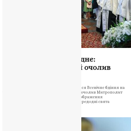
Новини
,
Фото
Преображення Господнє:
Митрополит Епіфаній очолив
Всенічне бдіння
У кафедральному соборі Києва відбулося Всенічне бдіння на
честь Преображення Господнього, яке очолив Митрополит
Епіфаній. Всенічне бдіння з нагоди Преображення
Господнього зібрало вірян у Києві Напередодні свята
Господнього, 5 серпня…
News
,
2 роки тому
1 хв
читати