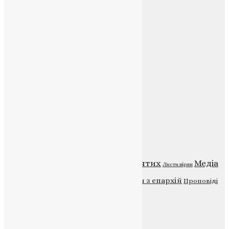
Соц.медіа
Контакти
E-mail:
info@uapc.te.ua
Веб-сайт:
https://uapc.te.ua
Головна
Контакти
Публічна оферта
Категорії
Відео
ENG - News
Житія святих
Медіа
Діти
Листи вірян
Новини
Молитва
Новини з єпархій
Проповіді
Фото
Свята