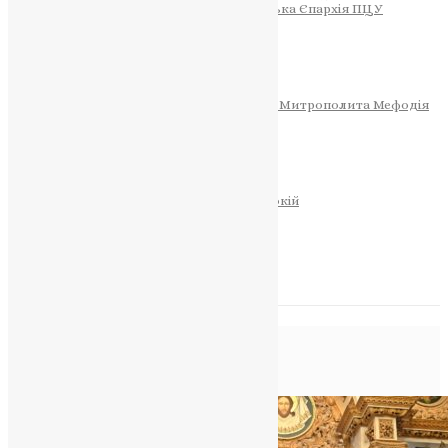
Тернопільсько-Теребовлянська Єпархія ПЦУ
СОБОР РІЗДВА ХРИСТОВОГО
Розклад Богослужінь
Тернопільська Матір Божа
Святині
МИТРОПОЛИТ МЕФОДІЙ
Фонд Пам’яті Блаженнішого Митрополита Мефодія
Історія
ЦЕРКОВНИЙ КАЛЕНДАР
МОЛИТВА
Молитви
ОНЛАЙН ПОСЛУГИ
Записки за здоров’я та за упокій
Запалити свічку
НОВИНИ
Позначка:
премія
Головна
>
премія