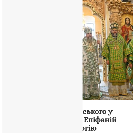
Новини
,
Фото
День Паїсія Величковського у
Полтаві: Митрополит Епіфаній
провів святкову Літургію