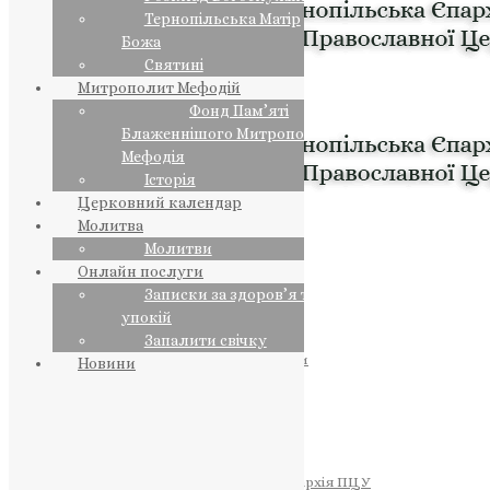
Тернопільська Матір
Божа
Святині
Митрополит Мефодій
Фонд Пам’яті
Блаженнішого Митрополита
Мефодія
Історія
Церковний календар
Молитва
Молитви
Онлайн послуги
Записки за здоров’я та за
упокій
Запалити свічку
ПРЕДСТОЯТЕЛЬ
Православна Церква України
Новини
ПРАВЛЯЧІ АРХІЄРЕЇ
Преосвященний НЕСТОР
Преосвященний ПАВЛО
Преосвященний ТИХОН
ЄПАРХІЇ
Тернопільська Єпархія ПЦУ
Тернопільсько-Бучацька Єпархія ПЦУ