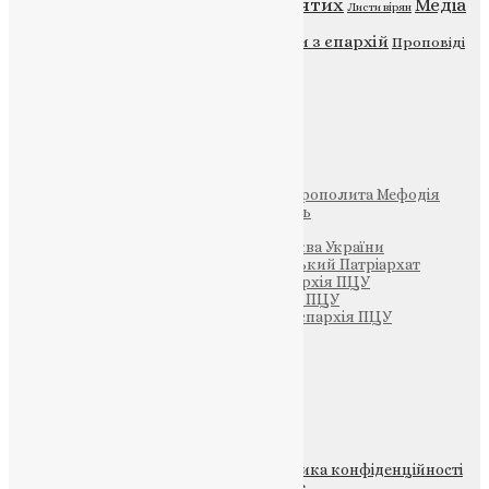
Відео
ENG - News
Житія святих
Медіа
Діти
Листи вірян
Новини
Молитва
Новини з єпархій
Проповіді
Фото
Свята
Інші
Фонд Пам’яті Блаженнішого Митрополита Мефодія
Парафія Святих Жон-Мироносиць
Патріархія ПЦУ (УАПЦ)
Офіційна сторінка – Помісна Церква України
Вселенський Константинопольський Патріархат
Тернопільсько-Кременецька єпархія ПЦУ
Тернопільсько-Бучацька єпархія ПЦУ
Тернопільсько-Теребовлянська єпархія ПЦУ
Щедрик – Церковна Лавка
ПОЖЕРТВА
НАШ ТЕЛЕГРАМ
© 2015-2026 Всі права захищені.
Політика конфіденційності
файлів та Cookie