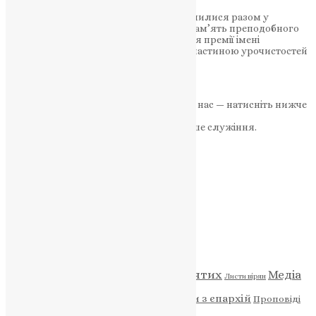
Віряни, військові та духовенство помолилися разом у
кафедральному соборі, вшановуючи пам’ять преподобного
та просячи миру для України. Вручення премії імені
преподобного Паїсія стало важливою частиною урочистостей
15 листопада 2025 року,…
News
,
9 місяців тому
2 хв
читати
Якщо маєте можливість, підтримайте нас — натисніть нижче
«Пожертва».
Ваша допомога зміцнює наше служіння.
ПОЖЕРТВА
НАШ ТЕЛЕГРАМ
Категорії
Відео
ENG - News
Житія святих
Медіа
Діти
Листи вірян
Новини
Молитва
Новини з єпархій
Проповіді