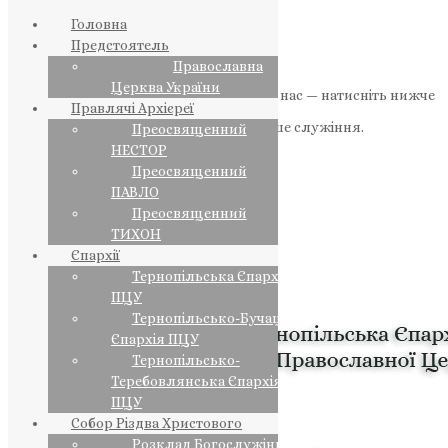
Головна
Предстоятель
Православна
Церква України
Якщо маєте можливість, підтримайте нас — натисніть нижче
Правлячі Архієреї
«Пожертва».
Ваша допомога зміцнює наше служіння.
Преосвященний
НЕСТОР
ПОЖЕРТВА
Преосвященний
ПАВЛО
НАШ ТЕЛЕГРАМ
Преосвященний
ТИХОН
Єпархії
Тернопільська Єпархія
ПЦУ
Тернопільсько-Бучацька
Єпархія ПЦУ
Тернопільсько-
Теребовлянська Єпархія
ПЦУ
Собор Різдва Христового
Розклад Богослужінь