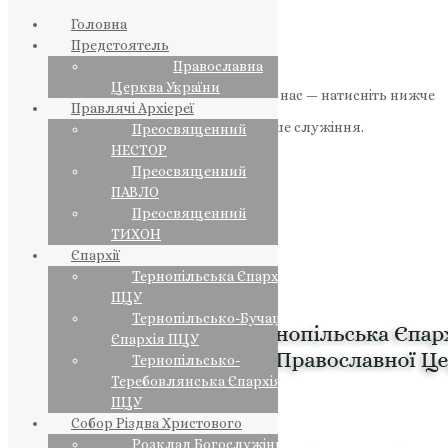
Головна
Предстоятель
Православна
Церква України
Якщо маєте можливість, підтримайте нас — натисніть нижче
Правлячі Архієреї
«Пожертва».
Ваша допомога зміцнює наше служіння.
Преосвященний
НЕСТОР
ПОЖЕРТВА
Преосвященний
ПАВЛО
НАШ ТЕЛЕГРАМ
Преосвященний
ТИХОН
Єпархії
Тернопільська Єпархія
ПЦУ
Тернопільсько-Бучацька
Єпархія ПЦУ
Тернопільсько-
Теребовлянська Єпархія
ПЦУ
Собор Різдва Христового
Розклад Богослужінь