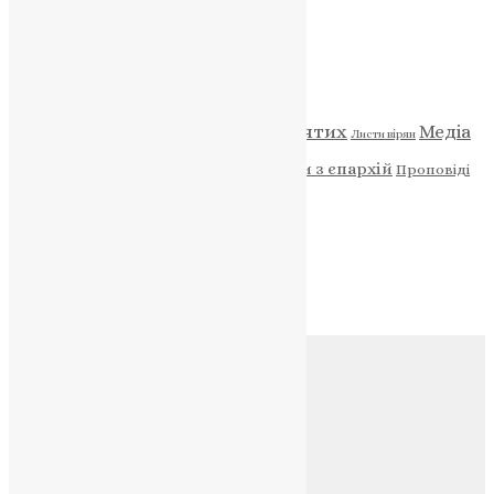
Категорії
Відео
ENG - News
Житія святих
Медіа
Діти
Листи вірян
Новини
Молитва
Новини з єпархій
Проповіді
Фото
Свята
Архів
Архів
Соц.медіа
Контакти
E-mail:
info@uapc.te.ua
Веб-сайт:
https://uapc.te.ua