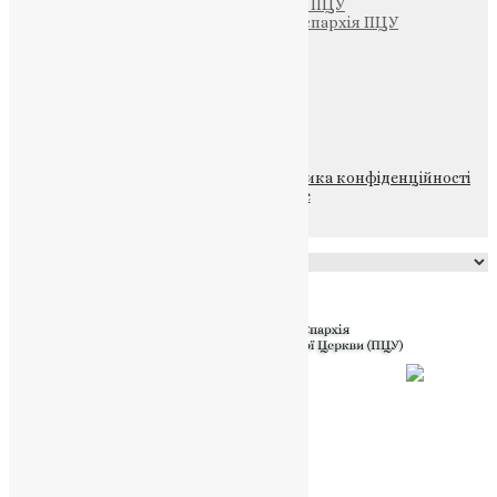
Тернопільсько-Бучацька єпархія ПЦУ
Тернопільсько-Теребовлянська єпархія ПЦУ
Щедрик – Церковна Лавка
ПОЖЕРТВА
НАШ ТЕЛЕГРАМ
© 2015-2026 Всі права захищені.
Політика конфіденційності
файлів та Cookie
Powered by
Translate