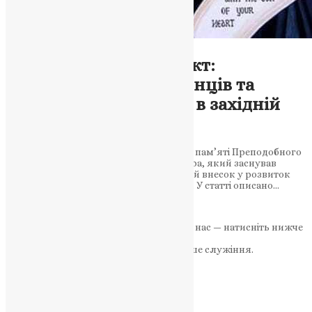
Молитва
Преподобний Венедикт:
засновник бенедиктинців та
монастирського руху в західній
церкві
27 березня щорічно відзначається день пам’яті Преподобного
Венедикта – видатного духовного лідера, який заснував
орден бенедиктинців та зробив значний внесок у розвиток
монастирського руху в західній церкві. У статті описано…
News
,
3 роки тому
3 хв
читати
Якщо маєте можливість, підтримайте нас — натисніть нижче
«Пожертва».
Ваша допомога зміцнює наше служіння.
ПОЖЕРТВА
НАШ ТЕЛЕГРАМ