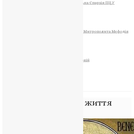
Тернопільсько-Теребовлянська Єпархія ПЦУ
СОБОР РІЗДВА ХРИСТОВОГО
Розклад Богослужінь
Тернопільська Матір Божа
Святині
МИТРОПОЛИТ МЕФОДІЙ
Фонд Пам’яті Блаженнішого Митрополита Мефодія
Історія
ЦЕРКОВНИЙ КАЛЕНДАР
МОЛИТВА
Молитви
ОНЛАЙН ПОСЛУГИ
Записки за здоров’я та за упокій
Запалити свічку
НОВИНИ
Позначка:
правила життя
Головна
>
правила життя