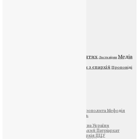
Головна
Контакти
Публічна оферта
Категорії
Відео
ENG - News
Житія святих
Медіа
Діти
Листи вірян
Новини
Молитва
Новини з єпархій
Проповіді
Фото
Свята
Інші
Фонд Пам’яті Блаженнішого Митрополита Мефодія
Парафія Святих Жон-Мироносиць
Патріархія ПЦУ (УАПЦ)
Офіційна сторінка – Помісна Церква України
Вселенський Константинопольський Патріархат
Тернопільсько-Кременецька єпархія ПЦУ