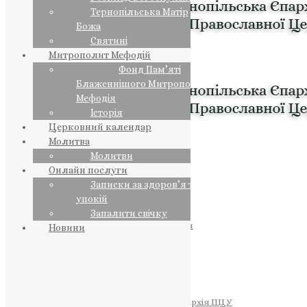
Тернопільська Матір
Божа
Святині
Митрополит Мефодій
Фонд Пам’яті
Блаженнішого Митрополита
Мефодія
Історія
Церковний календар
Молитва
Молитви
Онлайн послуги
Записки за здоров’я та за
упокій
Запалити свічку
ПРЕДСТОЯТЕЛЬ
Православна Церква України
Новини
ПРАВЛЯЧІ АРХІЄРЕЇ
Преосвященний НЕСТОР
Преосвященний ПАВЛО
Преосвященний ТИХОН
ЄПАРХІЇ
Тернопільська Єпархія ПЦУ
Тернопільсько-Бучацька Єпархія ПЦУ