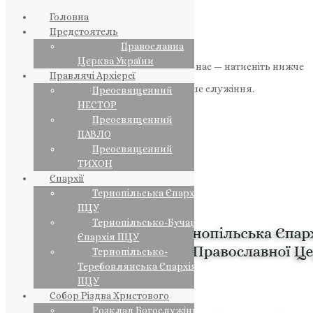
Головна
Предстоятель
Православна
Церква України
Якщо маєте можливість, підтримайте нас — натисніть нижче
Правлячі Архієреї
«Пожертва».
Ваша допомога зміцнює наше служіння.
Преосвященний
НЕСТОР
ПОЖЕРТВА
Преосвященний
ПАВЛО
НАШ ТЕЛЕГРАМ
Преосвященний
ТИХОН
Єпархії
Тернопільська Єпархія
ПЦУ
Тернопільсько-Бучацька
Єпархія ПЦУ
Тернопільсько-
Теребовлянська Єпархія
ПЦУ
Собор Різдва Христового
Розклад Богослужінь