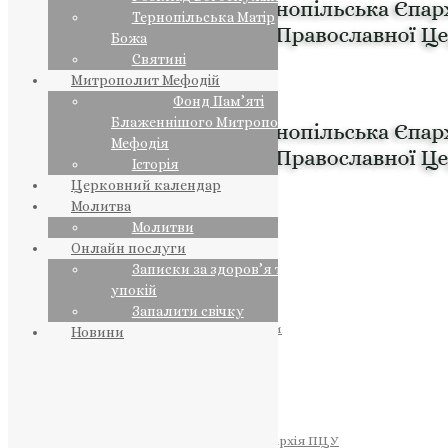
Тернопільська Матір
Божа
Святині
Митрополит Мефодій
Фонд Пам’яті
Блаженнішого Митрополита
Мефодія
Історія
Церковний календар
Молитва
Молитви
Онлайн послуги
Записки за здоров’я та за
упокій
Запалити свічку
ПРЕДСТОЯТЕЛЬ
Православна Церква України
Новини
ПРАВЛЯЧІ АРХІЄРЕЇ
Преосвященний НЕСТОР
Преосвященний ПАВЛО
Преосвященний ТИХОН
ЄПАРХІЇ
Тернопільська Єпархія ПЦУ
Тернопільсько-Бучацька Єпархія ПЦУ