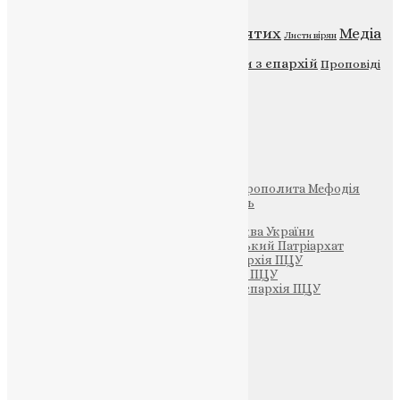
Відео
ENG - News
Житія святих
Медіа
Діти
Листи вірян
Новини
Молитва
Новини з єпархій
Проповіді
Фото
Свята
Інші
Фонд Пам’яті Блаженнішого Митрополита Мефодія
Парафія Святих Жон-Мироносиць
Патріархія ПЦУ (УАПЦ)
Офіційна сторінка – Помісна Церква України
Вселенський Константинопольський Патріархат
Тернопільсько-Кременецька єпархія ПЦУ
Тернопільсько-Бучацька єпархія ПЦУ
Тернопільсько-Теребовлянська єпархія ПЦУ
Щедрик – Церковна Лавка
ПОЖЕРТВА
НАШ ТЕЛЕГРАМ