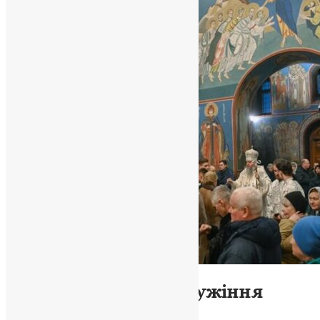
Новини
,
Фото
Єдність у молитві: служіння
Предстоятеля ПЦУ в