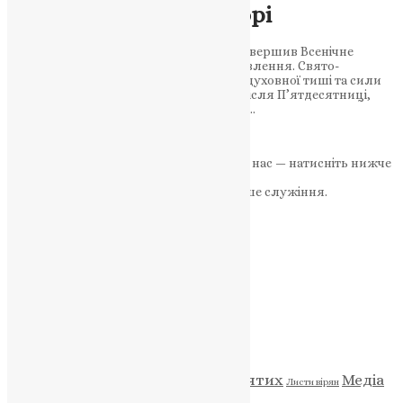
Михайлівському соборі
Блаженнійший Митрополит Епіфаній звершив Всенічне
бдіння напередодні неділі після Богоявлення. Свято-
Михайлівський собор став простором духовної тиші та сили
Напередодні тридцять першої неділі після П’ятдесятниці,
після свята Богоявлення, 10 січня 2026…
News
,
7 місяців тому
2 хв
читати
Якщо маєте можливість, підтримайте нас — натисніть нижче
«Пожертва».
Ваша допомога зміцнює наше служіння.
ПОЖЕРТВА
НАШ ТЕЛЕГРАМ
Категорії
Відео
ENG - News
Житія святих
Медіа
Діти
Листи вірян