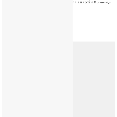
Новини
Молитва
Новини з єпархій
Проповіді
Фото
Свята
Архів
Архів
Соц.медіа
Контакти
E-mail:
info@uapc.te.ua
Веб-сайт:
https://uapc.te.ua
Головна
Контакти
Публічна оферта
Категорії