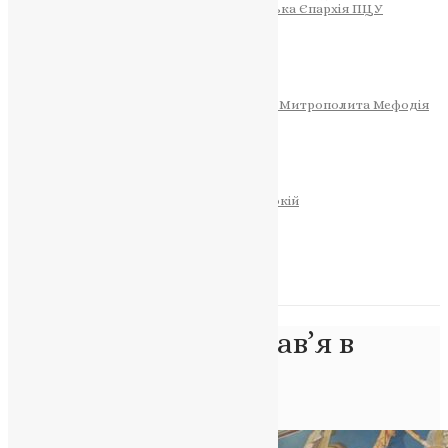
Тернопільсько-Теребовлянська Єпархія ПЦУ
СОБОР РІЗДВА ХРИСТОВОГО
Розклад Богослужінь
Тернопільська Матір Божа
Святині
МИТРОПОЛИТ МЕФОДІЙ
Фонд Пам’яті Блаженнішого Митрополита Мефодія
Історія
ЦЕРКОВНИЙ КАЛЕНДАР
МОЛИТВА
Молитви
ОНЛАЙН ПОСЛУГИ
Записки за здоров’я та за упокій
Запалити свічку
НОВИНИ
Позначка:
Православ’я в
Україні
Головна
>
Православ’я в Україні