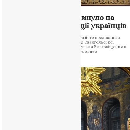
Молитва
,
Новини
,
Фото
Як Благовіщення вплинуло на
віру та народні традиції українців
Значення Благовіщення у православ’ї та його поєднання з
українськими весняними обрядами. Від Євангельської
звістки до народних вірувань: як святкували Благовіщення в
Україні 25 березня християни святкують одне з
найважливіших дванадесятих…
News
,
1 рік тому
3 хв
читати