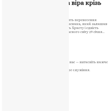
Богоносця: незгасима віра крізь
століття
29 січня православні вшановують пам’ять перенесення
мощей святого Ігнатія Богоносця – мученика, який залишив
невмирущу духовну спадщину. Вірність Христу і єдність
Церкви: уроки святого Ігнатія для сучасного світу 29 січня…
News
,
2 роки тому
3 хв
читати
1
2
Далі
Якщо маєте можливість, підтримайте нас — натисніть нижче
«Пожертва».
Ваша допомога зміцнює наше служіння.
ПОЖЕРТВА
НАШ ТЕЛЕГРАМ
Категорії