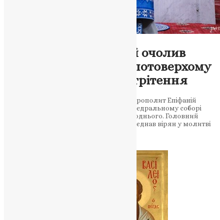
Новини
,
Фото
Митрополит Епіфаній очолив
Всенічне бдіння у Золотоверхому
соборі напередодні Стрітення
1 лютого 2025 року Блаженнійший Митрополит Епіфаній
очолив урочисте Всенічне бдіння у кафедральному соборі
ПЦУ напередодні свята Стрітення Господнього. Головний
храм Православної Церкви України об’єднав вірян у молитві
напередодні одного…
News
,
2 роки тому
1 хв
читати