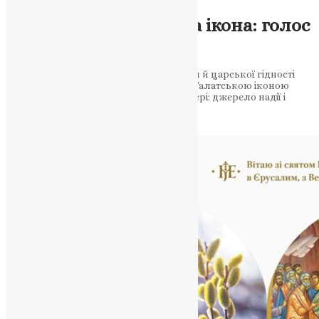
Молитва
,
Новини
,
Фото
Галатська чудотворна ікона: голос
любові через віки
Галатська ікона — символ любові, сили й царської гідності
Божої Матері. У пошуку миру — перед Галатською іконою
Галатська чудотворна ікона Божої Матері: джерело надії і
заступництва 4 липня Православна…
News
,
1 рік тому
3 хв
читати