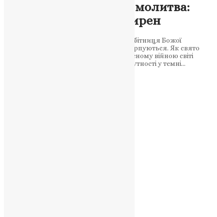
Освячена вода і жива молитва:
Богоявлення серед сирен
Хрещення Господнє звучить як жива обітниця Божої
присутності там, де людські сили вичерпуються. Як свято
Богоявлення єднає українців у розділеному війною світі
Богоявлення 2026 — світло Божої присутності у темні…
News
,
7 місяців тому
3 хв
читати