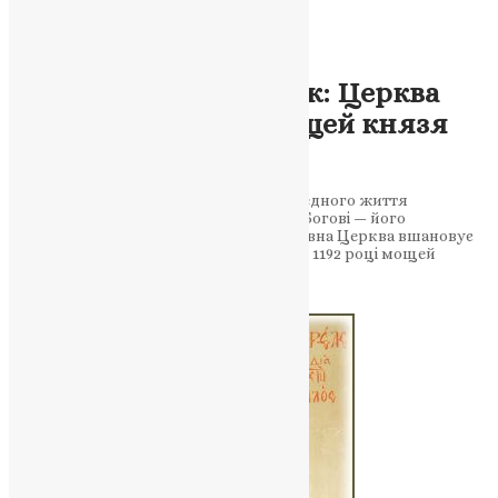
Новини
,
Фото
Правитель-праведник: Церква
згадує знайдення мощей князя
Всеволода–Гавриїла
Подія 1192 року стала свідченням праведного життя
новгородського чудотворця. Вірність Богові — його
справжній герб 27 листопада Православна Церква вшановує
важливу духовну подію — знайдення у 1192 році мощей
благовірного…
News
,
8 місяців тому
1 хв
читати