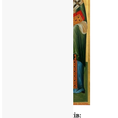
Молитва
,
Новини
,
Фото
Собор трьох святителів: