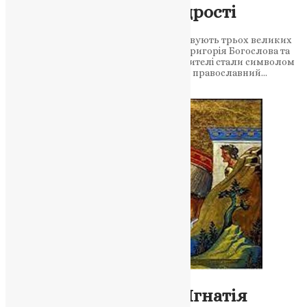
спадщина віри та мудрості
30 січня православні християни вшановують трьох великих
учителів Церкви – Василія Великого, Григорія Богослова та
Іоана Золотоустого. Як три великі святителі стали символом
єдності у християнському світі 30 січня православний…
News
,
2 роки тому
3 хв
читати
Молитва
,
Новини
,
Фото
Перенесення мощей Ігнатія