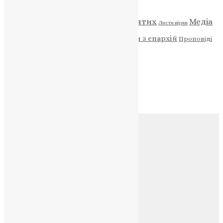
Відео
ENG - News
Житія святих
Медіа
Діти
Листи вірян
Новини
Молитва
Новини з єпархій
Проповіді
Фото
Свята
Архів
Архів
Соц.медіа
Контакти
E-mail:
info@uapc.te.ua
Веб-сайт:
https://uapc.te.ua
Головна
Контакти
Публічна оферта