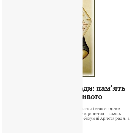
Молитва
,
Новини
,
Фото
Ми безумні Христа ради: пам’ять
святого Андрія Юродивого
Святий, що в смиренні здобув дар молитви і став свідком
явлення Пресвятої Богородиці. Подвиг юродства — шлях
істинної мудрості та сили Божої «Бо ми безумні Христа ради, а
ви мудрі…
News
,
10 місяців тому
2 хв
читати