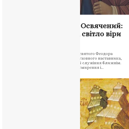
Молитва
,
Новини
,
Фото
Преподобний Феодор Освячений:
людина, яка зберегла світло віри
для поколінь
16 травня віряни вшановують пам’ять святого Феодора
Освяченого — ченця, священника та духовного наставника,
який став символом вірності Христові й служіння ближнім.
Його життя стало прикладом того, як смирення і…
News
,
3 місяці тому
3 хв
читати