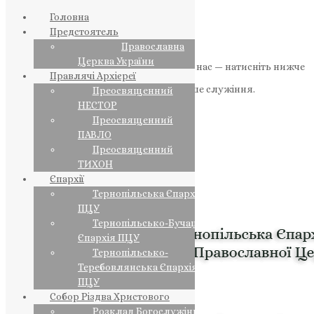
Головна
Предстоятель
Православна
Церква України
Якщо маєте можливість, підтримайте нас — натисніть нижче
Правлячі Архієреї
«Пожертва».
Ваша допомога зміцнює наше служіння.
Преосвященний
НЕСТОР
ПОЖЕРТВА
Преосвященний
ПАВЛО
НАШ ТЕЛЕГРАМ
Преосвященний
ТИХОН
Єпархії
Тернопільська Єпархія
ПЦУ
Тернопільсько-Бучацька
Єпархія ПЦУ
Тернопільсько-
Теребовлянська Єпархія
ПЦУ
Собор Різдва Христового
Розклад Богослужінь