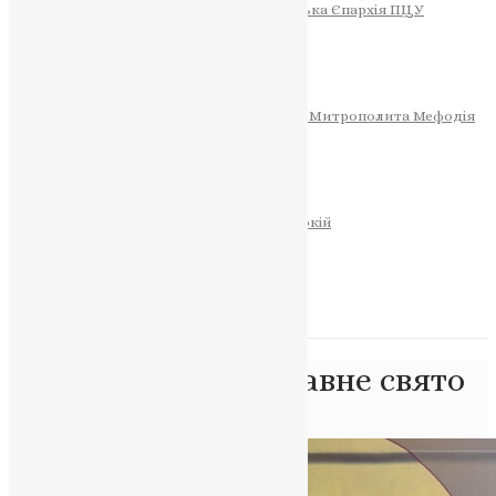
Тернопільсько-Теребовлянська Єпархія ПЦУ
СОБОР РІЗДВА ХРИСТОВОГО
Розклад Богослужінь
Тернопільська Матір Божа
Святині
МИТРОПОЛИТ МЕФОДІЙ
Фонд Пам’яті Блаженнішого Митрополита Мефодія
Історія
ЦЕРКОВНИЙ КАЛЕНДАР
МОЛИТВА
Молитви
ОНЛАЙН ПОСЛУГИ
Записки за здоров’я та за упокій
Запалити свічку
НОВИНИ
Позначка:
православне свято
Головна
>
православне свято