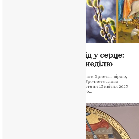
Новини
,
Фото
Вхід у Єрусалим — вхід у серце:
ПЦУ святкує Вербну неділю
Митрополит Епіфаній закликав зустрічати Христа з вірою,
любов’ю та надією на перемогу добра. Урочисте слово
Предстоятеля ПЦУ у день свята Царя істини 13 квітня 2025
року, у день величного християнського…
News
,
1 рік тому
2 хв
читати