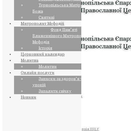
Тернопільська Матір
Божа
Святині
Митрополит Мефодій
Фонд Пам’яті
Блаженнішого Митрополита
Мефодія
Історія
Церковний календар
Молитва
Молитви
Онлайн послуги
Записки за здоров’я та за
упокій
Запалити свічку
ПРЕДСТОЯТЕЛЬ
Православна Церква України
Новини
ПРАВЛЯЧІ АРХІЄРЕЇ
Преосвященний НЕСТОР
Преосвященний ПАВЛО
Преосвященний ТИХОН
ЄПАРХІЇ
Тернопільська Єпархія ПЦУ
Тернопільсько-Бучацька Єпархія ПЦУ