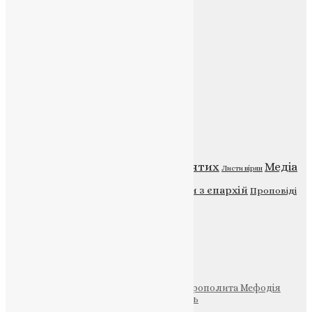
E-mail:
info@uapc.te.ua
Веб-сайт:
https://uapc.te.ua
Головна
Контакти
Публічна оферта
Категорії
Відео
ENG - News
Житія святих
Медіа
Діти
Листи вірян
Новини
Молитва
Новини з єпархій
Проповіді
Фото
Свята
Інші
Фонд Пам’яті Блаженнішого Митрополита Мефодія
Парафія Святих Жон-Мироносиць
Патріархія ПЦУ (УАПЦ)