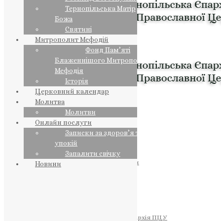
Тернопільська Матір
Божа
Святині
Митрополит Мефодій
Фонд Пам’яті
Блаженнішого Митрополита
Мефодія
Історія
Церковний календар
Молитва
Молитви
Онлайн послуги
Записки за здоров’я та за
упокій
Запалити свічку
ПРЕДСТОЯТЕЛЬ
Православна Церква України
Новини
ПРАВЛЯЧІ АРХІЄРЕЇ
Преосвященний НЕСТОР
Преосвященний ПАВЛО
Преосвященний ТИХОН
ЄПАРХІЇ
Тернопільська Єпархія ПЦУ
Тернопільсько-Бучацька Єпархія ПЦУ