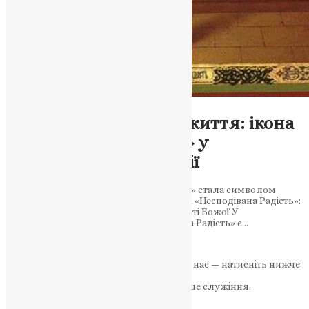
Молитва
,
Новини
,
Фото
Молитва, що змінює життя: ікона
«Несподівана Радість» у
православній традиції
Чудотворна ікона «Несподівана Радість» стала символом
прощення та надії для всіх вірян. Ікона «Несподівана Радість»:
символ надії для тих, хто шукає милості Божої У
православному світі ікона «Несподівана Радість» є…
News
,
2 роки тому
3 хв
читати
Якщо маєте можливість, підтримайте нас — натисніть нижче
«Пожертва».
Ваша допомога зміцнює наше служіння.
ПОЖЕРТВА