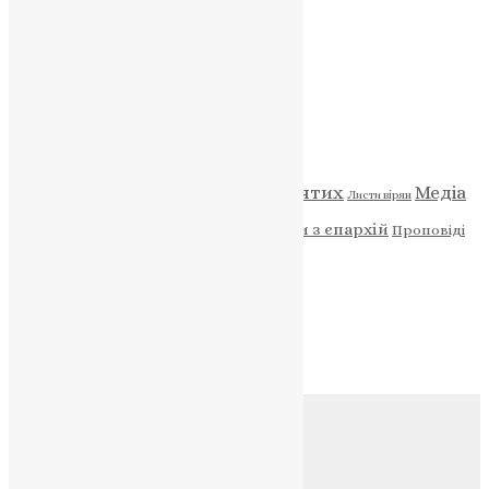
НАШ ТЕЛЕГРАМ
Категорії
Відео
ENG - News
Житія святих
Медіа
Діти
Листи вірян
Новини
Молитва
Новини з єпархій
Проповіді
Фото
Свята
Архів
Архів
Соц.медіа
Контакти