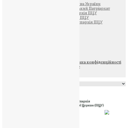
Офіційна сторінка – Помісна Церква України
Вселенський Константинопольський Патріархат
Тернопільсько-Кременецька єпархія ПЦУ
Тернопільсько-Бучацька єпархія ПЦУ
Тернопільсько-Теребовлянська єпархія ПЦУ
Щедрик – Церковна Лавка
ПОЖЕРТВА
НАШ ТЕЛЕГРАМ
© 2015-2026 Всі права захищені.
Політика конфіденційності
файлів та Cookie
Powered by
Translate