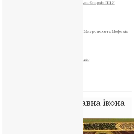
Тернопільсько-Теребовлянська Єпархія ПЦУ
СОБОР РІЗДВА ХРИСТОВОГО
Розклад Богослужінь
Тернопільська Матір Божа
Святині
МИТРОПОЛИТ МЕФОДІЙ
Фонд Пам’яті Блаженнішого Митрополита Мефодія
Історія
ЦЕРКОВНИЙ КАЛЕНДАР
МОЛИТВА
Молитви
ОНЛАЙН ПОСЛУГИ
Записки за здоров’я та за упокій
Запалити свічку
НОВИНИ
Позначка:
православна ікона
Головна
>
православна ікона