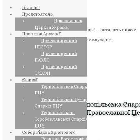
Головна
Предстоятель
Православна
Церква України
Якщо маєте можливість, підтримайте нас — натисніть нижче
Правлячі Архієреї
«Пожертва».
Ваша допомога зміцнює наше служіння.
Преосвященний
НЕСТОР
ПОЖЕРТВА
Преосвященний
ПАВЛО
НАШ ТЕЛЕГРАМ
Преосвященний
ТИХОН
Єпархії
Тернопільська Єпархія
ПЦУ
Тернопільсько-Бучацька
Єпархія ПЦУ
Тернопільсько-
Теребовлянська Єпархія
ПЦУ
Собор Різдва Христового
Розклад Богослужінь