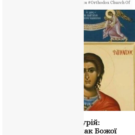
Головна
>
#Православна Церква України #Orthodox Church Of
Ukraine
Молитва
,
Новини
,
Фото
Святий мученик Фанурій:
явлений світові як знак Божої