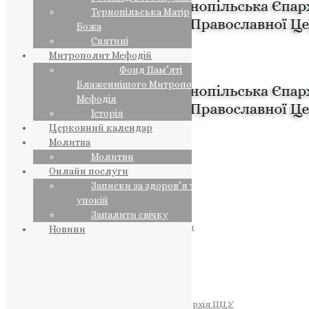
Тернопільська Матір
Божа
Святині
Митрополит Мефодій
Фонд Пам’яті
Блаженнішого Митрополита
Мефодія
Історія
Церковний календар
Молитва
Молитви
Онлайн послуги
Записки за здоров’я та за
упокій
Запалити свічку
ПРЕДСТОЯТЕЛЬ
Православна Церква України
Новини
ПРАВЛЯЧІ АРХІЄРЕЇ
Преосвященний НЕСТОР
Преосвященний ПАВЛО
Преосвященний ТИХОН
ЄПАРХІЇ
Тернопільська Єпархія ПЦУ
Тернопільсько-Бучацька Єпархія ПЦУ