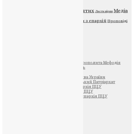
Відео
ENG - News
Житія святих
Медіа
Діти
Листи вірян
Новини
Молитва
Новини з єпархій
Проповіді
Фото
Свята
Інші
Фонд Пам’яті Блаженнішого Митрополита Мефодія
Парафія Святих Жон-Мироносиць
Патріархія ПЦУ (УАПЦ)
Офіційна сторінка – Помісна Церква України
Вселенський Константинопольський Патріархат
Тернопільсько-Кременецька єпархія ПЦУ
Тернопільсько-Бучацька єпархія ПЦУ
Тернопільсько-Теребовлянська єпархія ПЦУ
Щедрик – Церковна Лавка
ПОЖЕРТВА
НАШ ТЕЛЕГРАМ