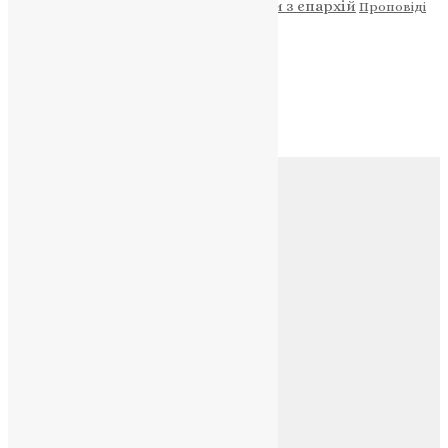
Новини
Молитва
Новини з єпархій
Проповіді
Фото
Свята
Архів
Архів
Соц.медіа
Контакти
E-mail:
info@uapc.te.ua
Веб-сайт:
https://uapc.te.ua
Головна
Контакти
Публічна оферта
Категорії