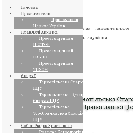
Головна
Предстоятель
Православна
Церква України
Якщо маєте можливість, підтримайте нас — натисніть нижче
Правлячі Архієреї
«Пожертва».
Ваша допомога зміцнює наше служіння.
Преосвященний
НЕСТОР
ПОЖЕРТВА
Преосвященний
ПАВЛО
НАШ ТЕЛЕГРАМ
Преосвященний
ТИХОН
Єпархії
Тернопільська Єпархія
ПЦУ
Тернопільсько-Бучацька
Єпархія ПЦУ
Тернопільсько-
Теребовлянська Єпархія
ПЦУ
Собор Різдва Христового
Розклад Богослужінь