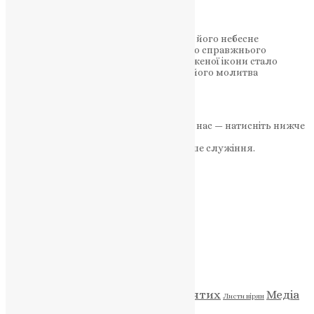
надії
Легенда про явлення святого Фанурія, його небесне
заступництво та молитви, що ведуть до справжнього
духовного віднайдення. Як чудо збереженої ікони стало
початком вшанування святого, і чому його молитва
актуальна для…
News
,
12 місяців тому
3 хв
читати
Якщо маєте можливість, підтримайте нас — натисніть нижче
«Пожертва».
Ваша допомога зміцнює наше служіння.
ПОЖЕРТВА
НАШ ТЕЛЕГРАМ
Категорії
Відео
ENG - News
Житія святих
Медіа
Діти
Листи вірян