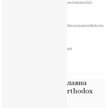
Тернопільсько-Теребовлянська Єпархія ПЦУ
СОБОР РІЗДВА ХРИСТОВОГО
Розклад Богослужінь
Тернопільська Матір Божа
Святині
МИТРОПОЛИТ МЕФОДІЙ
Фонд Пам’яті Блаженнішого Митрополита Мефодія
Історія
ЦЕРКОВНИЙ КАЛЕНДАР
МОЛИТВА
Молитви
ОНЛАЙН ПОСЛУГИ
Записки за здоров’я та за упокій
Запалити свічку
НОВИНИ
Позначка:
#Православна
Церква України #Orthodox
Church Of Ukraine