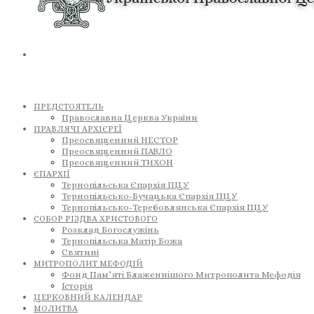
ПРЕДСТОЯТЕЛЬ
Православна Церква України
ПРАВЛЯЧІ АРХІЄРЕЇ
Преосвященний НЕСТОР
Преосвященний ПАВЛО
Преосвященний ТИХОН
ЄПАРХІЇ
Тернопільська Єпархія ПЦУ
Тернопільсько-Бучацька Єпархія ПЦУ
Тернопільсько-Теребовлянська Єпархія ПЦУ
СОБОР РІЗДВА ХРИСТОВОГО
Розклад Богослужінь
Тернопільська Матір Божа
Святині
МИТРОПОЛИТ МЕФОДІЙ
Фонд Пам’яті Блаженнішого Митрополита Мефодія
Історія
ЦЕРКОВНИЙ КАЛЕНДАР
МОЛИТВА