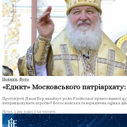
Новини
,
Фото
«Едикт» Московського патріархату:
Протоієрей Джон Бер аналізує роль Російської православної цер
виправдовувати агресію? Богословська та юридична оцінка ді
News
,
1 рік тому
2 хв
читати