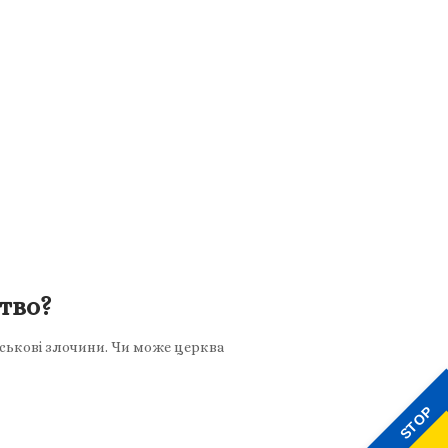
тво?
ійськові злочини. Чи може церква
STOP