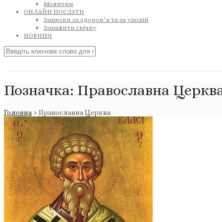
Молитви
ОНЛАЙН ПОСЛУГИ
Записки за здоров’я та за упокій
Запалити свічку
НОВИНИ
Позначка:
Православна Церкв
Головна
>
Православна Церква