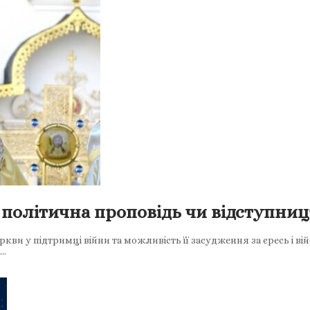
 політична проповідь чи відступниц
кви у підтримці війни та можливість її засудження за єресь і в
й…