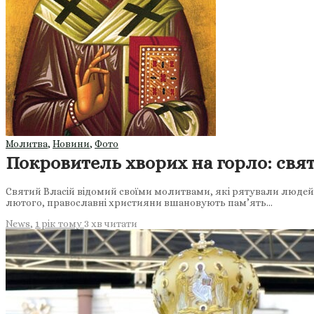
Молитва
,
Новини
,
Фото
Покровитель хворих на горло: свя
Святий Власій відомий своїми молитвами, які рятували людей в
лютого, православні християни вшановують пам’ять…
News
,
1 рік тому
3 хв
читати