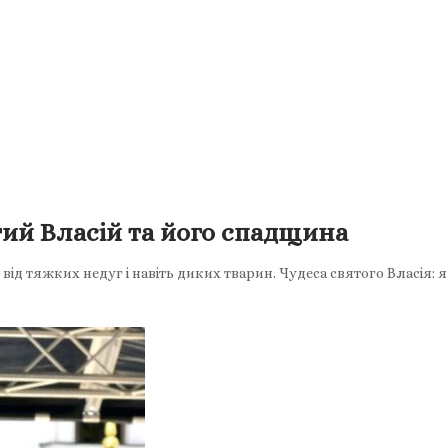
тий Власій та його спадщина
ід тяжких недуг і навіть диких тварин. Чудеса святого Власія: 