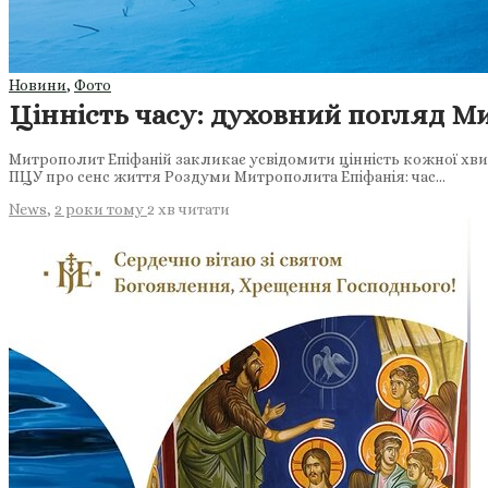
Новини
,
Фото
Цінність часу: духовний погляд М
Митрополит Епіфаній закликає усвідомити цінність кожної хви
ПЦУ про сенс життя Роздуми Митрополита Епіфанія: час…
News
,
2 роки тому
2 хв
читати