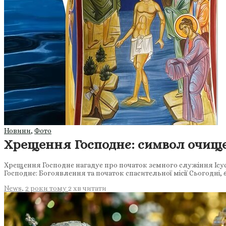
Новини
,
Фото
Хрещення Господнє: символ очище
Хрещення Господнє нагадує про початок земного служіння Ісус
Господнє: Богоявлення та початок спасительної місії Сьогодні,
News
,
2 роки тому
2 хв
читати