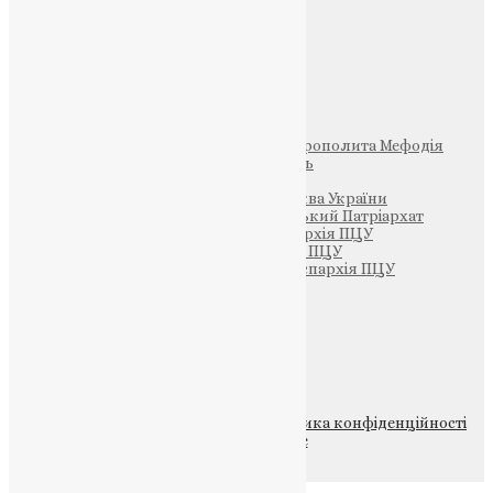
Фото
Свята
Інші
Фонд Пам’яті Блаженнішого Митрополита Мефодія
Парафія Святих Жон-Мироносиць
Патріархія ПЦУ (УАПЦ)
Офіційна сторінка – Помісна Церква України
Вселенський Константинопольський Патріархат
Тернопільсько-Кременецька єпархія ПЦУ
Тернопільсько-Бучацька єпархія ПЦУ
Тернопільсько-Теребовлянська єпархія ПЦУ
Щедрик – Церковна Лавка
ПОЖЕРТВА
НАШ ТЕЛЕГРАМ
© 2015-2026 Всі права захищені.
Політика конфіденційності
файлів та Cookie