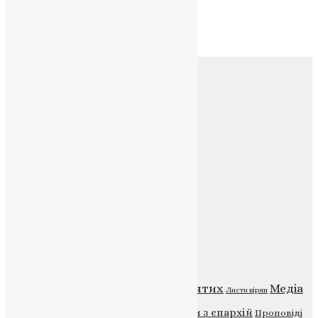
Архів
Архів
Соц.медіа
Контакти
E-mail:
info@uapc.te.ua
Веб-сайт:
https://uapc.te.ua
Головна
Контакти
Публічна оферта
Категорії
Відео
ENG - News
Житія святих
Медіа
Діти
Листи вірян
Новини
Молитва
Новини з єпархій
Проповіді