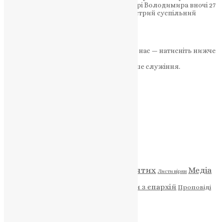
розбирати без жодних дозволів У центрі Володимира вночі 27
січня сталася подія, яка викликала гострий суспільний
резонанс….
News
,
6 місяців тому
2 хв
читати
Якщо маєте можливість, підтримайте нас — натисніть нижче
«Пожертва».
Ваша допомога зміцнює наше служіння.
ПОЖЕРТВА
НАШ ТЕЛЕГРАМ
Категорії
Відео
ENG - News
Житія святих
Медіа
Діти
Листи вірян
Новини
Молитва
Новини з єпархій
Проповіді
Фото
Свята