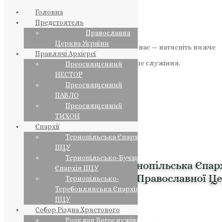
Головна
Предстоятель
Православна
Церква України
Якщо маєте можливість, підтримайте нас — натисніть нижче
Правлячі Архієреї
«Пожертва».
Ваша допомога зміцнює наше служіння.
Преосвященний
НЕСТОР
ПОЖЕРТВА
Преосвященний
ПАВЛО
НАШ ТЕЛЕГРАМ
Преосвященний
ТИХОН
Єпархії
Тернопільська Єпархія
ПЦУ
Тернопільсько-Бучацька
Єпархія ПЦУ
Тернопільсько-
Теребовлянська Єпархія
ПЦУ
Собор Різдва Христового
Розклад Богослужінь