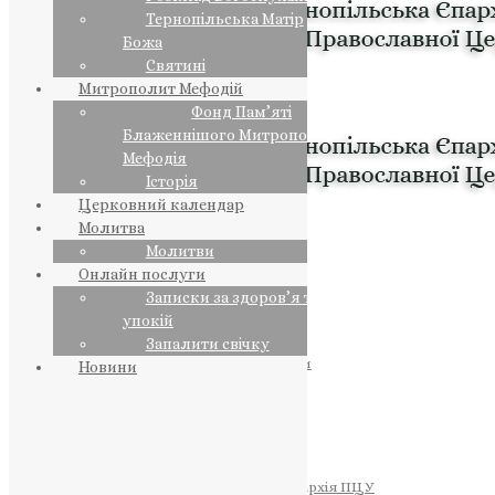
Тернопільська Матір
Божа
Святині
Митрополит Мефодій
Фонд Пам’яті
Блаженнішого Митрополита
Мефодія
Історія
Церковний календар
Молитва
Молитви
Онлайн послуги
Записки за здоров’я та за
упокій
Запалити свічку
ПРЕДСТОЯТЕЛЬ
Православна Церква України
Новини
ПРАВЛЯЧІ АРХІЄРЕЇ
Преосвященний НЕСТОР
Преосвященний ПАВЛО
Преосвященний ТИХОН
ЄПАРХІЇ
Тернопільська Єпархія ПЦУ
Тернопільсько-Бучацька Єпархія ПЦУ