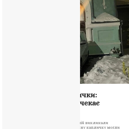
Новини
,
Фото
Нічний візит до каплички:
громада Володимира чекає
відповіді влади
Події біля культової споруди на Соборній викликали
широкий суспільний резонанс. Історичну капличку могли