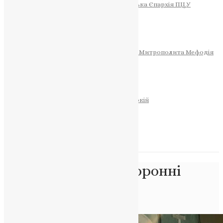
Тернопільсько-Теребовлянська Єпархія ПЦУ
СОБОР РІЗДВА ХРИСТОВОГО
Розклад Богослужінь
Тернопільська Матір Божа
Святині
МИТРОПОЛИТ МЕФОДІЙ
Фонд Пам’яті Блаженнішого Митрополита Мефодія
Історія
ЦЕРКОВНИЙ КАЛЕНДАР
МОЛИТВА
Молитви
ОНЛАЙН ПОСЛУГИ
Записки за здоров’я та за упокій
Запалити свічку
НОВИНИ
Позначка:
правоохоронні
органи
Головна
>
правоохоронні органи