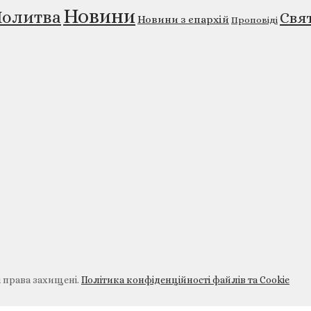
Новини
олитва
Свя
Новини з єпархій
Проповіді
і права захищені.
Політика конфіденційності файлів та Cookie