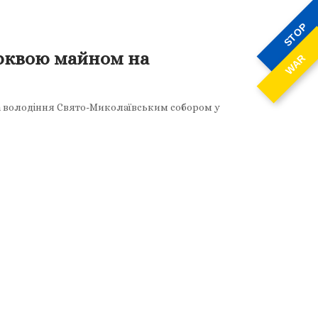
STOP
рквою майном на
WAR
 на володіння Свято-Миколаївським собором у