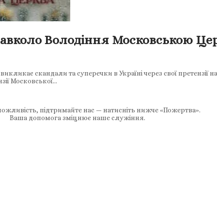
навколо Володіння Московською Це
викликає скандали та суперечки в Україні через свої претензії
нзії Московської…
ожливість, підтримайте нас — натисніть нижче «Пожертва».
Ваша допомога зміцнює наше служіння.