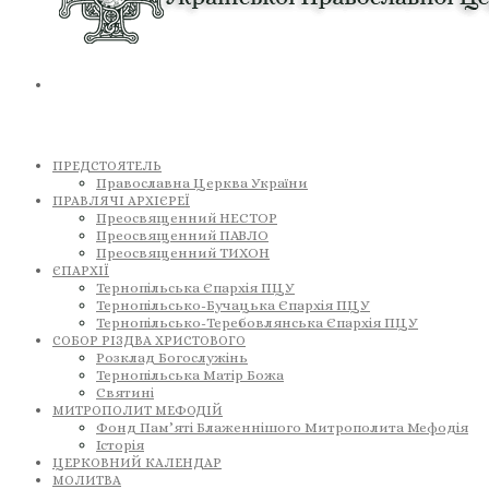
ПРЕДСТОЯТЕЛЬ
Православна Церква України
ПРАВЛЯЧІ АРХІЄРЕЇ
Преосвященний НЕСТОР
Преосвященний ПАВЛО
Преосвященний ТИХОН
ЄПАРХІЇ
Тернопільська Єпархія ПЦУ
Тернопільсько-Бучацька Єпархія ПЦУ
Тернопільсько-Теребовлянська Єпархія ПЦУ
СОБОР РІЗДВА ХРИСТОВОГО
Розклад Богослужінь
Тернопільська Матір Божа
Святині
МИТРОПОЛИТ МЕФОДІЙ
Фонд Пам’яті Блаженнішого Митрополита Мефодія
Історія
ЦЕРКОВНИЙ КАЛЕНДАР
МОЛИТВА