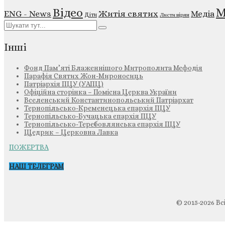
М
Відео
ENG - News
Житія святих
Медіа
Діти
Листи вірян
Інші
Фонд Пам’яті Блаженнішого Митрополита Мефодія
Парафія Святих Жон-Мироносиць
Патріархія ПЦУ (УАПЦ)
Офіційна сторінка – Помісна Церква України
Вселенський Константинопольський Патріархат
Тернопільсько-Кременецька єпархія ПЦУ
Тернопільсько-Бучацька єпархія ПЦУ
Тернопільсько-Теребовлянська єпархія ПЦУ
Щедрик – Церковна Лавка
ПОЖЕРТВА
НАШ ТЕЛЕГРАМ
© 2015-2026 Вс