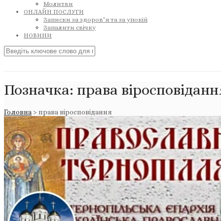
Молитви
ОНЛАЙН ПОСЛУГИ
Записки за здоров’я та за упокій
Запалити свічку
НОВИНИ
Позначка:
права віросповіданн
Головна
>
права віросповідання