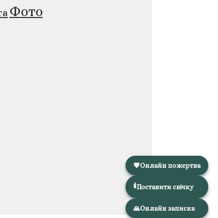
Фото
та
💗
Онлайн пожертва
🕯️
Поставити свічку
🙏
Онлайн записка