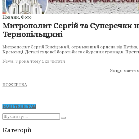
Новини
,
Фото
Митрополит Сергій та Суперечки 
Тернопільщині
Митрополит Сергій Генсіцький, отримавший ордена від Путіна, 
Кременці. Деталі судової боротьби та обурення громади. Прете
News
,
3 роки тому
1 хв
читати
Якщо маєте м
ПОЖЕРТВА
НАШ ТЕЛЕГРАМ
Категорії