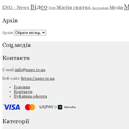
М
Відео
ENG - News
Житія святих
Медіа
Діти
Листи вірян
Архів
Архів
Соц.медіа
Контакти
E-mail:
info@uapc.te.ua
Веб-сайт:
https://uapc.te.ua
Головна
Контакти
Публічна оферта
Категорії