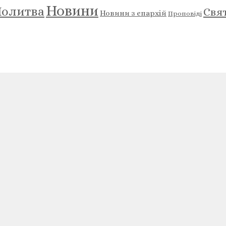
Новини
олитва
Свя
Новини з єпархій
Проповіді