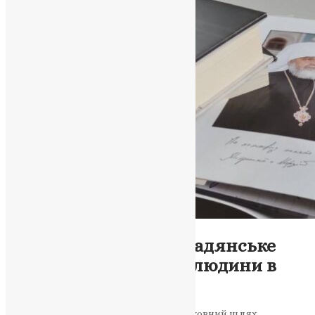
Новини
,
Новини з єпархій
Вплив релігії на громадянське
суспільство та права людини в
Україні
У цій статті описується життєвий та духовний шлях