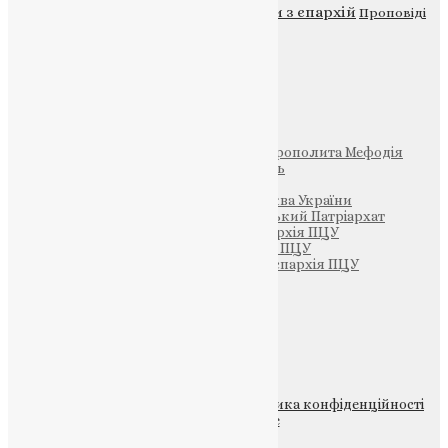
Новини
Молитва
Новини з єпархій
Проповіді
Фото
Свята
Інші
Фонд Пам’яті Блаженнішого Митрополита Мефодія
Парафія Святих Жон-Мироносиць
Патріархія ПЦУ (УАПЦ)
Офіційна сторінка – Помісна Церква України
Вселенський Константинопольський Патріархат
Тернопільсько-Кременецька єпархія ПЦУ
Тернопільсько-Бучацька єпархія ПЦУ
Тернопільсько-Теребовлянська єпархія ПЦУ
Щедрик – Церковна Лавка
ПОЖЕРТВА
НАШ ТЕЛЕГРАМ
© 2015-2026 Всі права захищені.
Політика конфіденційності
файлів та Cookie