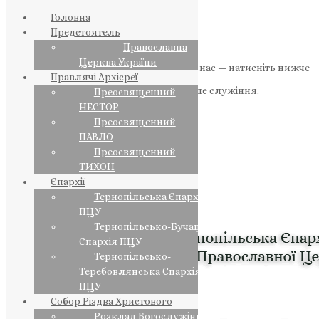
Головна
Предстоятель
Православна
Церква України
Якщо маєте можливість, підтримайте нас — натисніть нижче
Правлячі Архієреї
«Пожертва».
Ваша допомога зміцнює наше служіння.
Преосвященний
НЕСТОР
ПОЖЕРТВА
Преосвященний
ПАВЛО
НАШ ТЕЛЕГРАМ
Преосвященний
ТИХОН
Єпархії
Тернопільська Єпархія
ПЦУ
Тернопільсько-Бучацька
Єпархія ПЦУ
Тернопільсько-
Теребовлянська Єпархія
ПЦУ
Собор Різдва Христового
Розклад Богослужінь