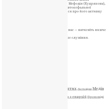
Митрополита Київського і всієї України Мефодія (Кудрякова),
який був Предстоятелем Української Автокефальної
Православної Церкви. В статті згадується про його активну
боротьбу за…
News
,
3 роки тому
3 хв
читати
Якщо маєте можливість, підтримайте нас — натисніть нижче
«Пожертва».
Ваша допомога зміцнює наше служіння.
ПОЖЕРТВА
НАШ ТЕЛЕГРАМ
Категорії
Відео
ENG - News
Житія святих
Медіа
Діти
Листи вірян
Новини
Молитва
Новини з єпархій
Проповіді
Фото
Свята