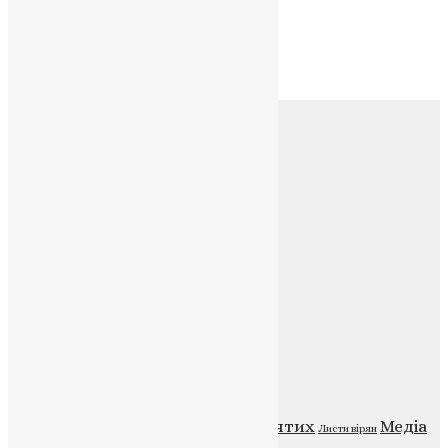
Архів
Архів
Соц.медіа
Контакти
E-mail:
info@uapc.te.ua
Веб-сайт:
https://uapc.te.ua
Головна
Контакти
Публічна оферта
Категорії
Відео
ENG - News
Житія святих
Медіа
Діти
Листи вірян