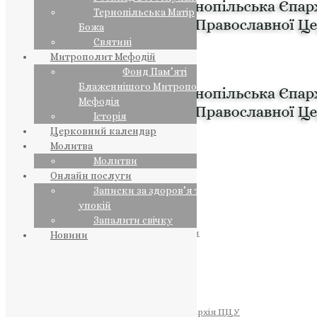
Тернопільська Матір
Божа
Святині
Митрополит Мефодій
Фонд Пам’яті
Блаженнішого Митрополита
Мефодія
Історія
Церковний календар
Молитва
Молитви
Онлайн послуги
Записки за здоров’я та за
упокій
Запалити свічку
ПРЕДСТОЯТЕЛЬ
Православна Церква України
Новини
ПРАВЛЯЧІ АРХІЄРЕЇ
Преосвященний НЕСТОР
Преосвященний ПАВЛО
Преосвященний ТИХОН
ЄПАРХІЇ
Тернопільська Єпархія ПЦУ
Тернопільсько-Бучацька Єпархія ПЦУ