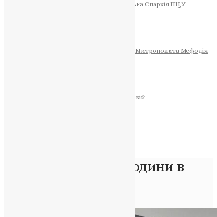
Тернопільсько-Теребовлянська Єпархія ПЦУ
СОБОР РІЗДВА ХРИСТОВОГО
Розклад Богослужінь
Тернопільська Матір Божа
Святині
МИТРОПОЛИТ МЕФОДІЙ
Фонд Пам’яті Блаженнішого Митрополита Мефодія
Історія
ЦЕРКОВНИЙ КАЛЕНДАР
МОЛИТВА
Молитви
ОНЛАЙН ПОСЛУГИ
Записки за здоров’я та за упокій
Запалити свічку
НОВИНИ
Позначка:
права людини в
Україні
Головна
>
права людини в Україні