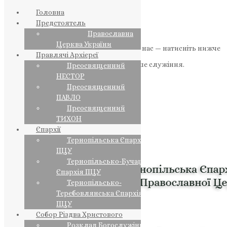
Головна
Предстоятель
Православна
Церква України
Якщо маєте можливість, підтримайте нас — натисніть нижче
Правлячі Архієреї
«Пожертва».
Ваша допомога зміцнює наше служіння.
Преосвященний
НЕСТОР
ПОЖЕРТВА
Преосвященний
ПАВЛО
НАШ ТЕЛЕГРАМ
Преосвященний
ТИХОН
Єпархії
Тернопільська Єпархія
ПЦУ
Тернопільсько-Бучацька
Єпархія ПЦУ
Тернопільсько-
Теребовлянська Єпархія
ПЦУ
Собор Різдва Христового
Розклад Богослужінь