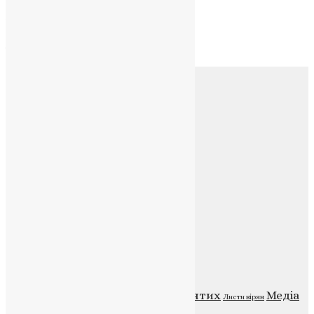
Архів
Архів
Соц.медіа
Контакти
E-mail:
info@uapc.te.ua
Веб-сайт:
https://uapc.te.ua
Головна
Контакти
Публічна оферта
Категорії
Відео
ENG - News
Житія святих
Медіа
Діти
Листи вірян