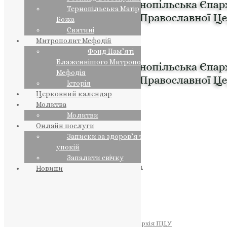
Тернопільська Матір
Божа
Святині
Митрополит Мефодій
Фонд Пам’яті
Блаженнішого Митрополита
Мефодія
Історія
Церковний календар
Молитва
Молитви
Онлайн послуги
Записки за здоров’я та за
упокій
Запалити свічку
ПРЕДСТОЯТЕЛЬ
Православна Церква України
Новини
ПРАВЛЯЧІ АРХІЄРЕЇ
Преосвященний НЕСТОР
Преосвященний ПАВЛО
Преосвященний ТИХОН
ЄПАРХІЇ
Тернопільська Єпархія ПЦУ
Тернопільсько-Бучацька Єпархія ПЦУ