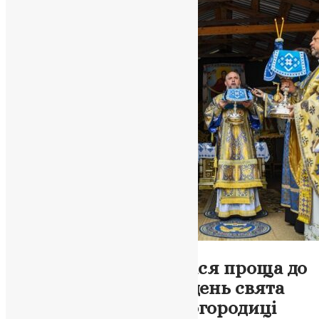
Новини
,
Фото
На Львівщині відбулася проща до
джерела у Заглині у день свята
Покладення пояса Богородиці