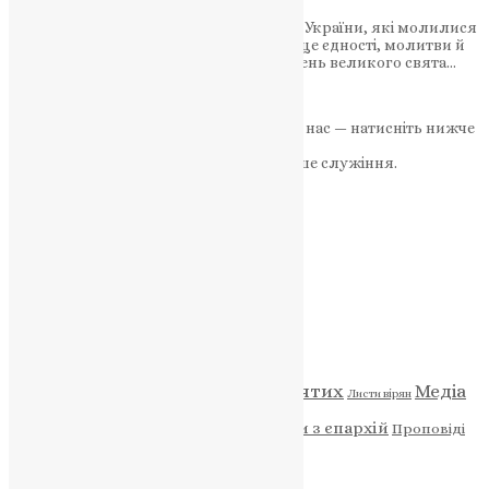
Традиційна проща зібрала вірян з усієї України, які молилися
за мир і перемогу. Святе джерело – місце єдності, молитви й
надії українців 31 серпня 2025 року, у день великого свята…
News
,
11 місяців тому
1 хв
читати
Якщо маєте можливість, підтримайте нас — натисніть нижче
«Пожертва».
Ваша допомога зміцнює наше служіння.
ПОЖЕРТВА
НАШ ТЕЛЕГРАМ
Категорії
Відео
ENG - News
Житія святих
Медіа
Діти
Листи вірян
Новини
Молитва
Новини з єпархій
Проповіді
Фото
Свята