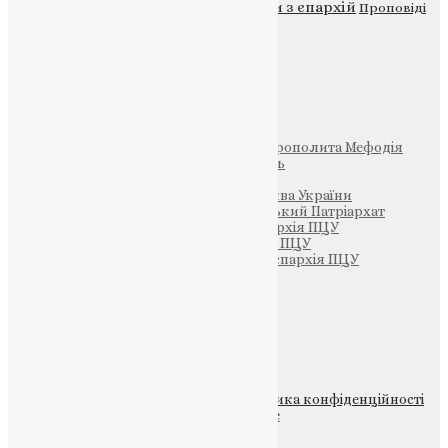
Новини
Молитва
Новини з єпархій
Проповіді
Фото
Свята
Інші
Фонд Пам’яті Блаженнішого Митрополита Мефодія
Парафія Святих Жон-Мироносиць
Патріархія ПЦУ (УАПЦ)
Офіційна сторінка – Помісна Церква України
Вселенський Константинопольський Патріархат
Тернопільсько-Кременецька єпархія ПЦУ
Тернопільсько-Бучацька єпархія ПЦУ
Тернопільсько-Теребовлянська єпархія ПЦУ
Щедрик – Церковна Лавка
ПОЖЕРТВА
НАШ ТЕЛЕГРАМ
© 2015-2026 Всі права захищені.
Політика конфіденційності
файлів та Cookie