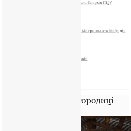
Тернопільсько-Теребовлянська Єпархія ПЦУ
СОБОР РІЗДВА ХРИСТОВОГО
Розклад Богослужінь
Тернопільська Матір Божа
Святині
МИТРОПОЛИТ МЕФОДІЙ
Фонд Пам’яті Блаженнішого Митрополита Мефодія
Історія
ЦЕРКОВНИЙ КАЛЕНДАР
МОЛИТВА
Молитви
ОНЛАЙН ПОСЛУГИ
Записки за здоров’я та за упокій
Запалити свічку
НОВИНИ
Позначка:
Пояс Богородиці
Головна
>
Пояс Богородиці