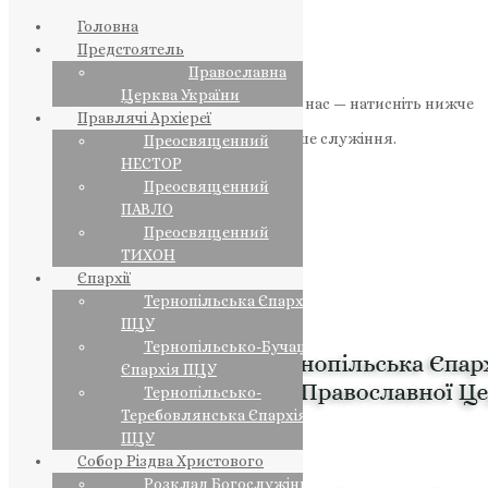
Головна
Предстоятель
Православна
Церква України
Якщо маєте можливість, підтримайте нас — натисніть нижче
Правлячі Архієреї
«Пожертва».
Ваша допомога зміцнює наше служіння.
Преосвященний
НЕСТОР
ПОЖЕРТВА
Преосвященний
ПАВЛО
НАШ ТЕЛЕГРАМ
Преосвященний
ТИХОН
Єпархії
Тернопільська Єпархія
ПЦУ
Тернопільсько-Бучацька
Єпархія ПЦУ
Тернопільсько-
Теребовлянська Єпархія
ПЦУ
Собор Різдва Христового
Розклад Богослужінь