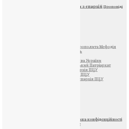
Новини
Молитва
Новини з єпархій
Проповіді
Фото
Свята
Інші
Фонд Пам’яті Блаженнішого Митрополита Мефодія
Парафія Святих Жон-Мироносиць
Патріархія ПЦУ (УАПЦ)
Офіційна сторінка – Помісна Церква України
Вселенський Константинопольський Патріархат
Тернопільсько-Кременецька єпархія ПЦУ
Тернопільсько-Бучацька єпархія ПЦУ
Тернопільсько-Теребовлянська єпархія ПЦУ
Щедрик – Церковна Лавка
ПОЖЕРТВА
НАШ ТЕЛЕГРАМ
© 2015-2026 Всі права захищені.
Політика конфіденційності
файлів та Cookie