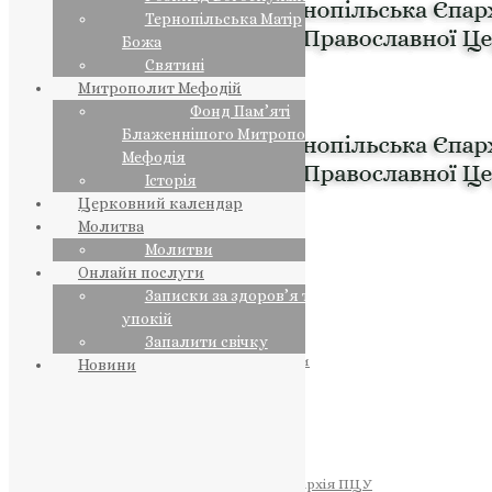
Тернопільська Матір
Божа
Святині
Митрополит Мефодій
Фонд Пам’яті
Блаженнішого Митрополита
Мефодія
Історія
Церковний календар
Молитва
Молитви
Онлайн послуги
Записки за здоров’я та за
упокій
Запалити свічку
ПРЕДСТОЯТЕЛЬ
Православна Церква України
Новини
ПРАВЛЯЧІ АРХІЄРЕЇ
Преосвященний НЕСТОР
Преосвященний ПАВЛО
Преосвященний ТИХОН
ЄПАРХІЇ
Тернопільська Єпархія ПЦУ
Тернопільсько-Бучацька Єпархія ПЦУ