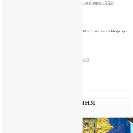
Тернопільсько-Теребовлянська Єпархія ПЦУ
СОБОР РІЗДВА ХРИСТОВОГО
Розклад Богослужінь
Тернопільська Матір Божа
Святині
МИТРОПОЛИТ МЕФОДІЙ
Фонд Пам’яті Блаженнішого Митрополита Мефодія
Історія
ЦЕРКОВНИЙ КАЛЕНДАР
МОЛИТВА
Молитви
ОНЛАЙН ПОСЛУГИ
Записки за здоров’я та за упокій
Запалити свічку
НОВИНИ
Позначка:
постування
Головна
>
постування