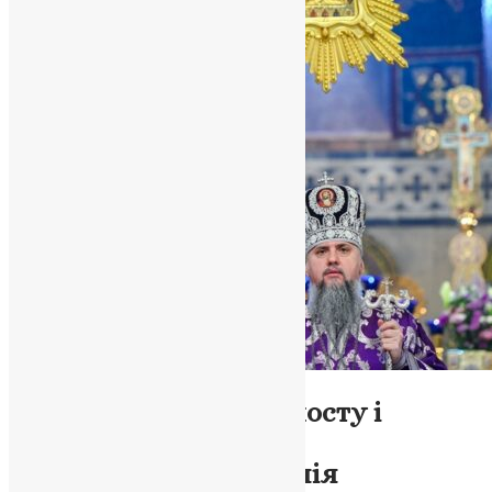
Новини
,
Фото
Проповідь про силу посту і
молитви: настанови
Блаженнішого Епіфанія