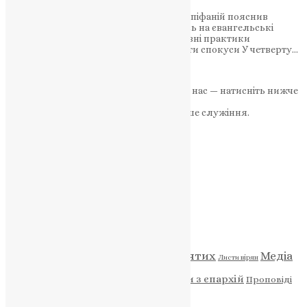
Митрополит Київський і всієї України Епіфаній пояснив
значення посту і молитви, посилаючись на євангельські
тексти та вчення святих отців. Як духовні практики
зміцнюють віру і допомагають подолати спокуси У четверту…
News
,
1 рік тому
2 хв
читати
Якщо маєте можливість, підтримайте нас — натисніть нижче
«Пожертва».
Ваша допомога зміцнює наше служіння.
ПОЖЕРТВА
НАШ ТЕЛЕГРАМ
Категорії
Відео
ENG - News
Житія святих
Медіа
Діти
Листи вірян
Новини
Молитва
Новини з єпархій
Проповіді
Фото
Свята