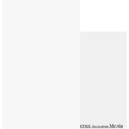
Архів
Архів
Соц.медіа
Контакти
E-mail:
info@uapc.te.ua
Веб-сайт:
https://uapc.te.ua
Головна
Контакти
Публічна оферта
Категорії
Відео
ENG - News
Житія святих
Медіа
Діти
Листи вірян