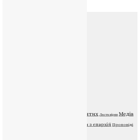
Архів
Соц.медіа
Контакти
E-mail:
info@uapc.te.ua
Веб-сайт:
https://uapc.te.ua
Головна
Контакти
Публічна оферта
Категорії
Відео
ENG - News
Житія святих
Медіа
Діти
Листи вірян
Новини
Молитва
Новини з єпархій
Проповіді
Фото
Свята