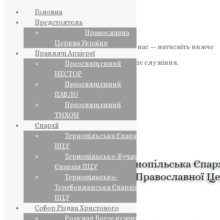
Головна
Предстоятель
Православна
Церква України
Якщо маєте можливість, підтримайте нас — натисніть нижче
Правлячі Архієреї
«Пожертва».
Ваша допомога зміцнює наше служіння.
Преосвященний
НЕСТОР
ПОЖЕРТВА
Преосвященний
ПАВЛО
НАШ ТЕЛЕГРАМ
Преосвященний
ТИХОН
Єпархії
Тернопільська Єпархія
ПЦУ
Тернопільсько-Бучацька
Єпархія ПЦУ
Тернопільсько-
Теребовлянська Єпархія
ПЦУ
Собор Різдва Христового
Розклад Богослужінь