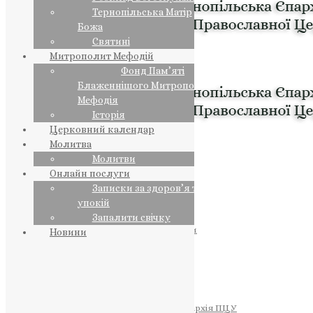
Тернопільська Матір
Божа
Святині
Митрополит Мефодій
Фонд Пам’яті
Блаженнішого Митрополита
Мефодія
Історія
Церковний календар
Молитва
Молитви
Онлайн послуги
Записки за здоров’я та за
упокій
Запалити свічку
ПРЕДСТОЯТЕЛЬ
Православна Церква України
Новини
ПРАВЛЯЧІ АРХІЄРЕЇ
Преосвященний НЕСТОР
Преосвященний ПАВЛО
Преосвященний ТИХОН
ЄПАРХІЇ
Тернопільська Єпархія ПЦУ
Тернопільсько-Бучацька Єпархія ПЦУ