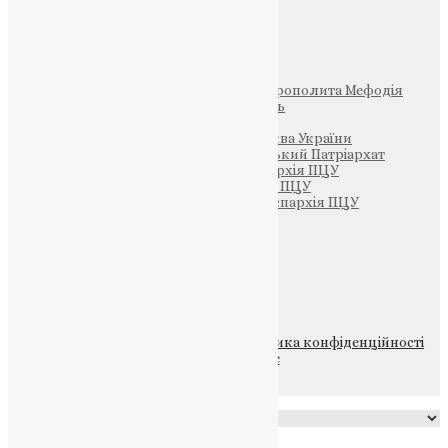
Інші
Фонд Пам’яті Блаженнішого Митрополита Мефодія
Парафія Святих Жон-Мироносиць
Патріархія ПЦУ (УАПЦ)
Офіційна сторінка – Помісна Церква України
Вселенський Константинопольський Патріархат
Тернопільсько-Кременецька єпархія ПЦУ
Тернопільсько-Бучацька єпархія ПЦУ
Тернопільсько-Теребовлянська єпархія ПЦУ
Щедрик – Церковна Лавка
ПОЖЕРТВА
НАШ ТЕЛЕГРАМ
© 2015-2026 Всі права захищені.
Політика конфіденційності
файлів та Cookie
Powered by
Translate