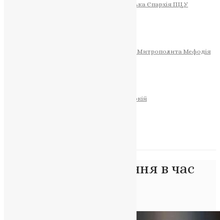
Тернопільсько-Теребовлянська Єпархія ПЦУ
СОБОР РІЗДВА ХРИСТОВОГО
Розклад Богослужінь
Тернопільська Матір Божа
Святині
МИТРОПОЛИТ МЕФОДІЙ
Фонд Пам’яті Блаженнішого Митрополита Мефодія
Історія
ЦЕРКОВНИЙ КАЛЕНДАР
МОЛИТВА
Молитви
ОНЛАЙН ПОСЛУГИ
Записки за здоров’я та за упокій
Запалити свічку
НОВИНИ
Позначка:
постування в час
війни
Головна
>
постування в час війни