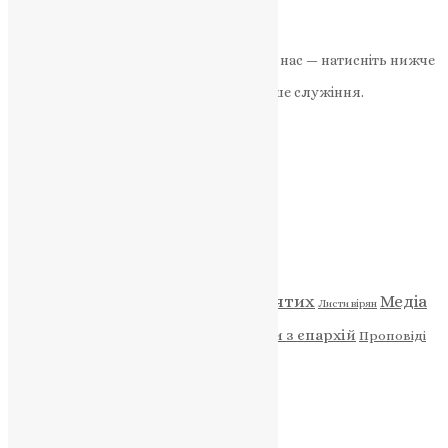
на адаптацію посту до умов війни та…
News
,
2 роки тому
3 хв
читати
Якщо маєте можливість, підтримайте нас — натисніть нижче
«Пожертва».
Ваша допомога зміцнює наше служіння.
ПОЖЕРТВА
НАШ ТЕЛЕГРАМ
Категорії
Відео
ENG - News
Житія святих
Медіа
Діти
Листи вірян
Новини
Молитва
Новини з єпархій
Проповіді
Фото
Свята
Архів