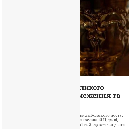
Новини
,
Фото
Сутність і правила Великого
посту: духовність, обмеження та
війна
У статті розглядається значення та правила Великого посту,
найбільшого та найдовшого посту в Православній Церкві,
особливості богослужб та обмеження в їжі. Звертається увага